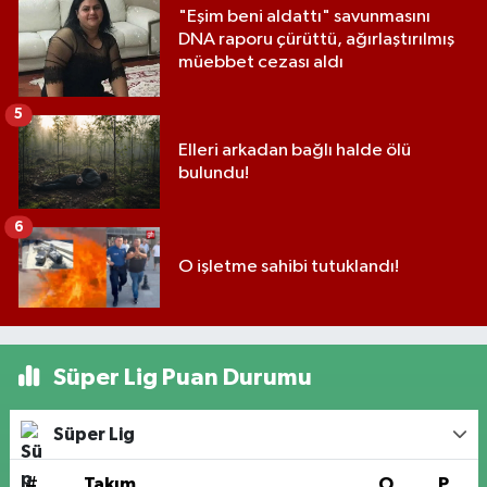
"Eşim beni aldattı" savunmasını
DNA raporu çürüttü, ağırlaştırılmış
müebbet cezası aldı
5
Elleri arkadan bağlı halde ölü
bulundu!
6
O işletme sahibi tutuklandı!
Süper Lig Puan Durumu
Süper Lig
#
Takım
O
P