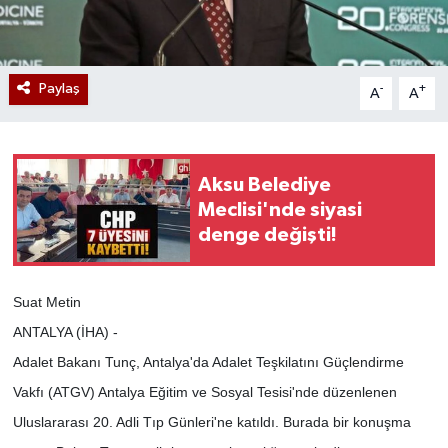
Paylaş
-
+
A
A
Aksu Belediye
Meclisi'nde siyasi
denge değişti!
Suat Metin
ANTALYA (İHA) -
Adalet Bakanı Tunç, Antalya'da Adalet Teşkilatını Güçlendirme
Vakfı (ATGV) Antalya Eğitim ve Sosyal Tesisi'nde düzenlenen
Uluslararası 20. Adli Tıp Günleri'ne katıldı. Burada bir konuşma