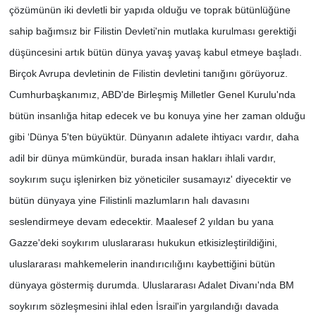
çözümünün iki devletli bir yapıda olduğu ve toprak bütünlüğüne
sahip bağımsız bir Filistin Devleti'nin mutlaka kurulması gerektiği
düşüncesini artık bütün dünya yavaş yavaş kabul etmeye başladı.
Birçok Avrupa devletinin de Filistin devletini tanığını görüyoruz.
Cumhurbaşkanımız, ABD'de Birleşmiş Milletler Genel Kurulu'nda
bütün insanlığa hitap edecek ve bu konuya yine her zaman olduğu
gibi ‘Dünya 5'ten büyüktür. Dünyanın adalete ihtiyacı vardır, daha
adil bir dünya mümkündür, burada insan hakları ihlali vardır,
soykırım suçu işlenirken biz yöneticiler susamayız' diyecektir ve
bütün dünyaya yine Filistinli mazlumların halı davasını
seslendirmeye devam edecektir. Maalesef 2 yıldan bu yana
Gazze'deki soykırım uluslararası hukukun etkisizleştirildiğini,
uluslararası mahkemelerin inandırıcılığını kaybettiğini bütün
dünyaya göstermiş durumda. Uluslararası Adalet Divanı'nda BM
soykırım sözleşmesini ihlal eden İsrail'in yargılandığı davada