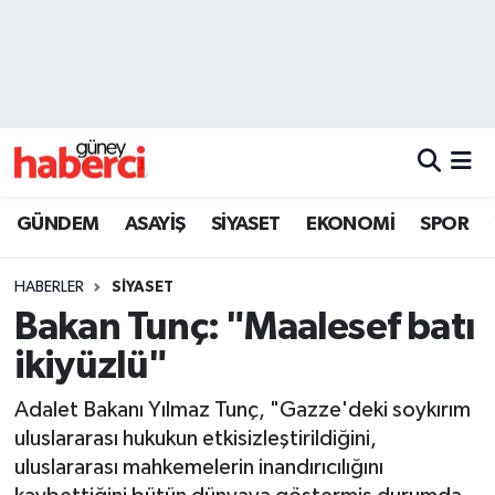
Beyoğlu Hava Durumu
Beyoğlu Trafik Yoğunluk Haritası
Süper Lig Puan Durumu ve Fikstür
GÜNDEM
ASAYİŞ
SİYASET
EKONOMİ
SPOR
Tüm Manşetler
HABERLER
SİYASET
Son Dakika Haberleri
Bakan Tunç: "Maalesef batı
ikiyüzlü"
Haber Arşivi
Adalet Bakanı Yılmaz Tunç, "Gazze'deki soykırım
uluslararası hukukun etkisizleştirildiğini,
uluslararası mahkemelerin inandırıcılığını