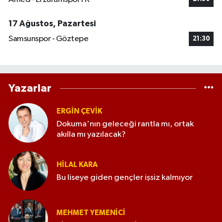
17 Ağustos, Pazartesi
Samsunspor - Göztepe
21:30
Yazarlar
ERGIN ÇEVİK
Dokuma'nın geleceği rantla mı, ortak
akılla mı yazılacak?
HILAL KARA
Bu liseye giden gençler işsiz kalmıyor
MEHMET YEMENICI