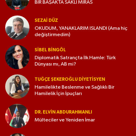
BİR BAŞAKTA SAKLI MİRAS
SEZAI DÜZ
OKUDUM, YANAKLARIM ISLANDI (Ama hiç
değiştirmedim)
SIBEL BINGÖL
Diplomatik Satrançta İlk Hamle: Türk
Dünyası mı, AB mi?
TUĞÇE ŞEKEROĞLU DIYETISYEN
Hamilelikte Beslenme ve Sağlıklı Bir
Hamilelik İçin İpuçları
DR. ELVIN ABDURAHMANLI
Mülteciler ve Yeniden İmar