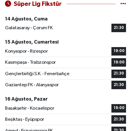
Süper Lig Fikstür
14 Ağustos, Cuma
Galatasaray - Çorum FK
21:30
15 Ağustos, Cumartesi
Konyaspor - Rizespor
19:00
Kasımpaşa - Trabzonspor
19:00
Gençlerbirliği S.K. - Fenerbahçe
21:30
Gaziantep FK - Alanyaspor
21:30
16 Ağustos, Pazar
Başakşehir - Kocaelispor
19:00
Beşiktaş - Eyüpspor
21:30
Amed - Erzurumspor FK
21:30