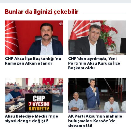
Bunlar da ilginizi çekebilir
CHP Aksu İlçe Başkanlığı'na
CHP'den ayrılmıştı, Yeni
Ramazan Alkan atandı
Parti'nin Aksu Kurucu İlçe
Başkanı oldu
Aksu Belediye Meclisi'nde
AK Parti Aksu'nun mahalle
siyasi denge değişti!
buluşmaları Karaöz'de
devam etti!