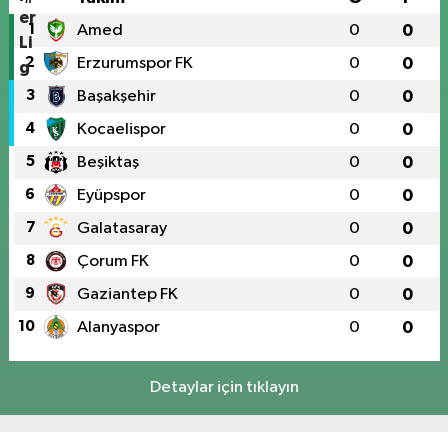
1
Amed
0
0
2
Erzurumspor FK
0
0
3
Başakşehir
0
0
4
Kocaelispor
0
0
5
Beşiktaş
0
0
6
Eyüpspor
0
0
7
Galatasaray
0
0
8
Çorum FK
0
0
9
Gaziantep FK
0
0
10
Alanyaspor
0
0
Detaylar için tıklayın