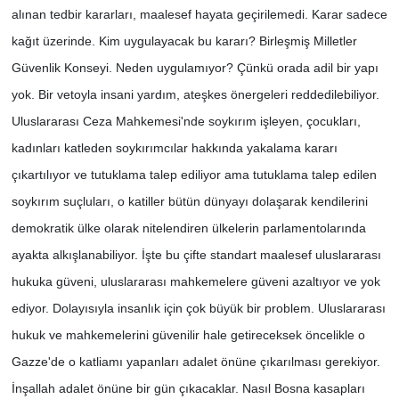
alınan tedbir kararları, maalesef hayata geçirilemedi. Karar sadece
kağıt üzerinde. Kim uygulayacak bu kararı? Birleşmiş Milletler
Güvenlik Konseyi. Neden uygulamıyor? Çünkü orada adil bir yapı
yok. Bir vetoyla insani yardım, ateşkes önergeleri reddedilebiliyor.
Uluslararası Ceza Mahkemesi'nde soykırım işleyen, çocukları,
kadınları katleden soykırımcılar hakkında yakalama kararı
çıkartılıyor ve tutuklama talep ediliyor ama tutuklama talep edilen
soykırım suçluları, o katiller bütün dünyayı dolaşarak kendilerini
demokratik ülke olarak nitelendiren ülkelerin parlamentolarında
ayakta alkışlanabiliyor. İşte bu çifte standart maalesef uluslararası
hukuka güveni, uluslararası mahkemelere güveni azaltıyor ve yok
ediyor. Dolayısıyla insanlık için çok büyük bir problem. Uluslararası
hukuk ve mahkemelerini güvenilir hale getireceksek öncelikle o
Gazze'de o katliamı yapanları adalet önüne çıkarılması gerekiyor.
İnşallah adalet önüne bir gün çıkacaklar. Nasıl Bosna kasapları