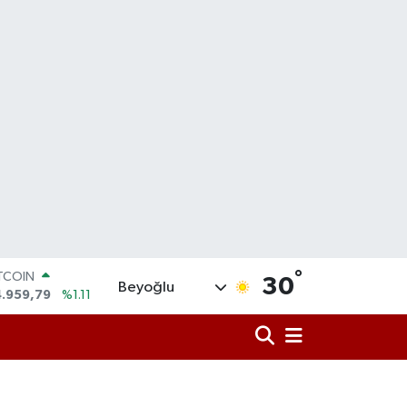
°
ITCOIN
30
Beyoğlu
4.959,79
%1.11
OLAR
7,7436
%0.18
URO
5,2510
%0.32
ERLİN
,4811
%0.38