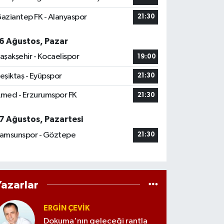
aziantep FK - Alanyaspor
21:30
6 Ağustos, Pazar
aşakşehir - Kocaelispor
19:00
eşiktaş - Eyüpspor
21:30
med - Erzurumspor FK
21:30
7 Ağustos, Pazartesi
amsunspor - Göztepe
21:30
Yazarlar
ERGIN ÇEVİK
Dokuma'nın geleceği rantla