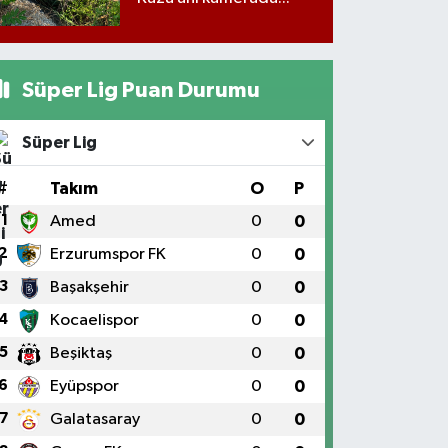
Süper Lig Puan Durumu
Süper Lig
#
Takım
O
P
1
Amed
0
0
2
Erzurumspor FK
0
0
3
Başakşehir
0
0
4
Kocaelispor
0
0
5
Beşiktaş
0
0
6
Eyüpspor
0
0
7
Galatasaray
0
0