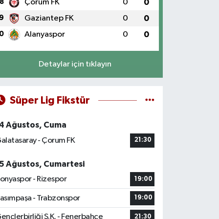
8
Çorum FK
0
0
9
Gaziantep FK
0
0
0
Alanyaspor
0
0
Detaylar için tıklayın
Süper Lig Fikstür
4 Ağustos, Cuma
alatasaray - Çorum FK
21:30
5 Ağustos, Cumartesi
onyaspor - Rizespor
19:00
asımpaşa - Trabzonspor
19:00
ençlerbirliği S.K. - Fenerbahçe
21:30