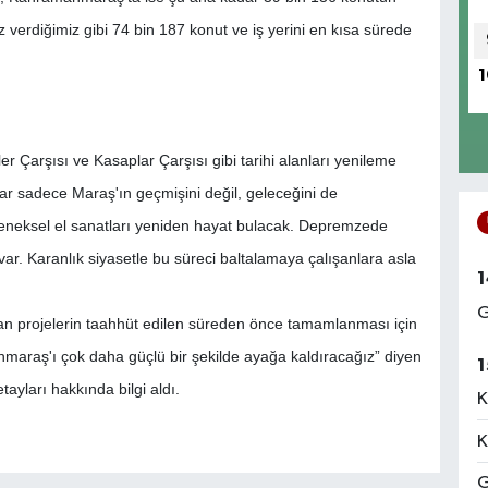
 verdiğimiz gibi 74 bin 187 konut ve iş yerini en kısa sürede
1
 Çarşısı ve Kasaplar Çarşısı gibi tarihi alanları yenileme
ar sadece Maraş'ın geçmişini değil, geleceğini de
geleneksel el sanatları yeniden hayat bulacak. Depremzede
ar. Karanlık siyasetle bu süreci baltalamaya çalışanlara asla
1
G
n projelerin taahhüt edilen süreden önce tamamlanması için
anmaraş'ı çok daha güçlü bir şekilde ayağa kaldıracağız” diyen
1
ayları hakkında bilgi aldı.
K
K
G