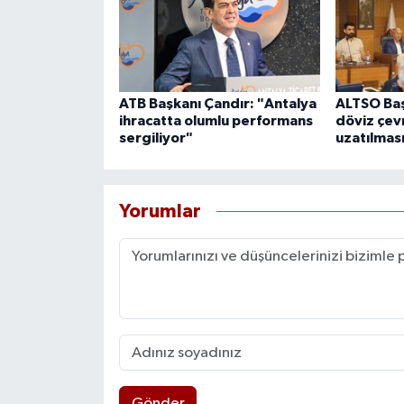
ATB Başkanı Çandır: "Antalya
ALTSO Ba
ihracatta olumlu performans
döviz çev
sergiliyor"
uzatılması
Yorumlar
Gönder