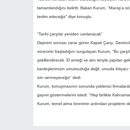
tamamlandığını belirtti. Bakan Kurum, “Maraş'a söz
teslim edeceğiz" diye konuştu.
"Tarihi çarşılar yeniden canlanacak"
Deprem sonrası zarar gören Kapalı Çarşı, Demirciler
sürecinin başladığını vurgulayan Kurum, “Bu çarşıl
şekillendirecek. El emeği ve alın teriyle yapılan 
kardeşlerimizin umutsuzluğa değil, umuda ihtiyacı v
izin vermeyeceğiz” dedi.
Kurum, konuşmasının sonunda yüklenici firmalarda
gayret göstermelerini istedi. “Hep birlikte Kahram
Kurum, temel atma töreninin ardından projelerin det