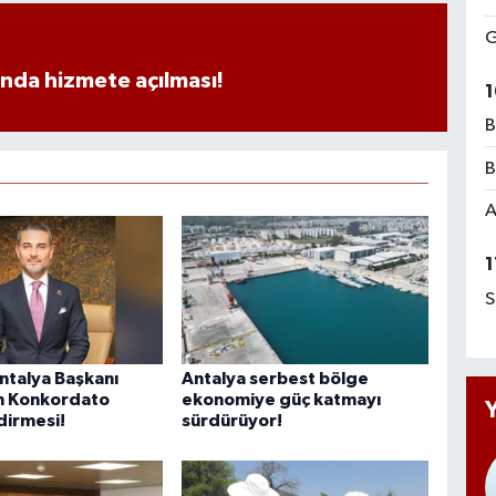
G
ında hizmete açılması!
1
B
B
A
1
S
talya Başkanı
Antalya serbest bölge
n Konkordato
ekonomiye güç katmayı
irmesi!
sürdürüyor!