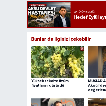
EDITÖRÜN SEÇTIĞI
Hedef Eylül ay
Bunlar da ilginizi çekebilir
Yüksek rekolte üzüm
MÜSİAD An
fiyatlarını düşürdü
Akgül'de
değerlend