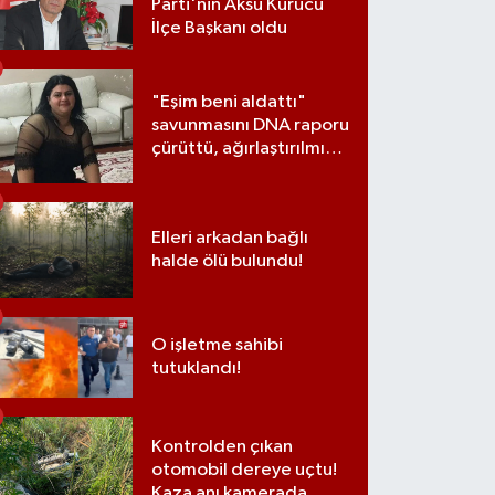
Parti'nin Aksu Kurucu
İlçe Başkanı oldu
"Eşim beni aldattı"
savunmasını DNA raporu
çürüttü, ağırlaştırılmış
müebbet cezası aldı
Elleri arkadan bağlı
halde ölü bulundu!
O işletme sahibi
tutuklandı!
Kontrolden çıkan
otomobil dereye uçtu!
Kaza anı kamerada...