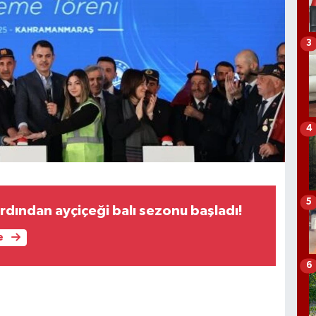
3
4
5
ardından ayçiçeği balı sezonu başladı!
e
6