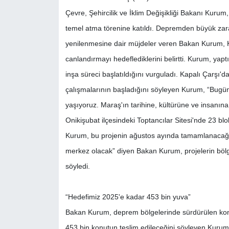
Çevre, Şehircilik ve İklim Değişikliği Bakanı Kuru
temel atma törenine katıldı. Depremden büyük zarar
yenilenmesine dair müjdeler veren Bakan Kurum, K
canlandırmayı hedeflediklerini belirtti. Kurum, 
inşa süreci başlatıldığını vurguladı. Kapalı Çarşı'd
çalışmalarının başladığını söyleyen Kurum, “Bugün
yaşıyoruz. Maraş'ın tarihine, kültürüne ve insanına 
Onikişubat ilçesindeki Toptancılar Sitesi'nde 23 blo
Kurum, bu projenin ağustos ayında tamamlanacağını 
merkez olacak” diyen Bakan Kurum, projelerin böl
söyledi.
“Hedefimiz 2025'e kadar 453 bin yuva”
Bakan Kurum, deprem bölgelerinde sürdürülen konut 
453 bin konutun teslim edileceğini söyleyen Kuru