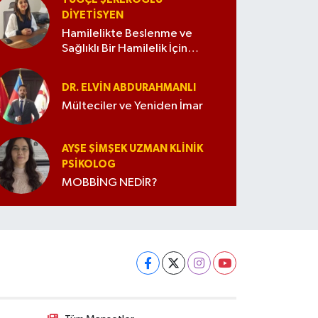
DIYETISYEN
Hamilelikte Beslenme ve
Sağlıklı Bir Hamilelik İçin
İpuçları
DR. ELVIN ABDURAHMANLI
Mülteciler ve Yeniden İmar
AYŞE ŞIMŞEK UZMAN KLINIK
PSIKOLOG
MOBBİNG NEDİR?