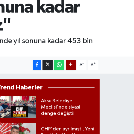
nuna kadar
RAM ALTIN
660.55
%0.03
ST100
z"
.779
%-14
inde yıl sonuna kadar 453 bin
-
+
A
A
Trend Haberler
Aksu Belediye
Meclisi'nde siyasi
denge değişti!
CHP'den ayrılmıştı, Yeni