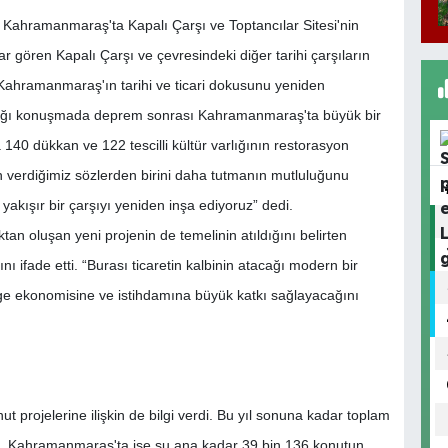
m, Kahramanmaraş'ta Kapalı Çarşı ve Toptancılar Sitesi'nin
 gören Kapalı Çarşı ve çevresindeki diğer tarihi çarşıların
ahramanmaraş'ın tarihi ve ticari dokusunu yeniden
yaptığı konuşmada deprem sonrası Kahramanmaraş'ta büyük bir
a 140 dükkan ve 122 tescilli kültür varlığının restorasyon
 verdiğimiz sözlerden birini daha tutmanın mutluluğunu
yakışır bir çarşıyı yeniden inşa ediyoruz” dedi.
ktan oluşan yeni projenin de temelinin atıldığını belirten
ifade etti. “Burası ticaretin kalbinin atacağı modern bir
ge ekonomisine ve istihdamına büyük katkı sağlayacağını
projelerine ilişkin de bilgi verdi. Bu yıl sonuna kadar toplam
m, Kahramanmaraş'ta ise şu ana kadar 39 bin 136 konutun