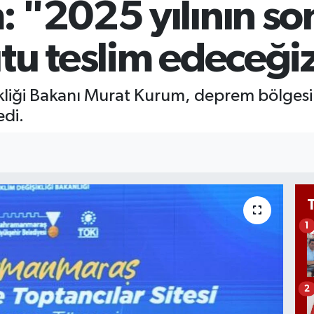
 "2025 yılının so
G
6
Bİ
tu teslim edeceği
13
işikliği Bakanı Murat Kurum, deprem bölges
edi.
1
2