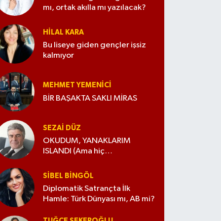
mı, ortak akılla mı yazılacak?
HILAL KARA
Bu liseye giden gençler işsiz
kalmıyor
MEHMET YEMENICI
BİR BAŞAKTA SAKLI MİRAS
SEZAI DÜZ
OKUDUM, YANAKLARIM
ISLANDI (Ama hiç
değiştirmedim)
SIBEL BINGÖL
Diplomatik Satrançta İlk
Hamle: Türk Dünyası mı, AB mi?
TUĞÇE ŞEKEROĞLU