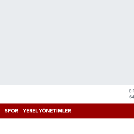
B
6
D
4
SPOR
YEREL YÖNETİMLER
E
5
ST
64