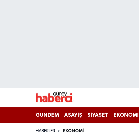
Beyoğlu Hava Durumu
Beyoğlu Trafik Yoğunluk Haritası
Süper Lig Puan Durumu ve Fikstür
Tüm Manşetler
Son Dakika Haberleri
Haber Arşivi
GÜNDEM
ASAYİŞ
SİYASET
EKONOMİ
HABERLER
EKONOMİ