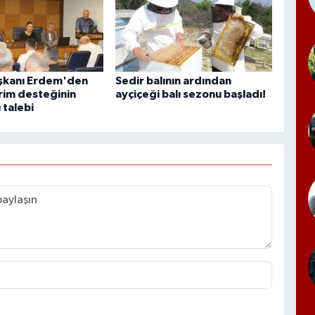
şkanı Erdem'den
Sedir balının ardından
rim desteğinin
ayçiçeği balı sezonu başladı!
 talebi