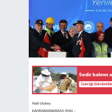
Sedir balının 
İçeriği Görüntül
Halil Ulubey
KAHRAMANMARAŞ (İHA) -