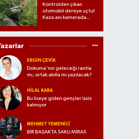
Kontrolden çıkan
otomobil dereye uçtu!
Kaza anı kamerada...
Yazarlar
ERGIN ÇEVİK
Dokuma'nın geleceği rantla
mı, ortak akılla mı yazılacak?
HILAL KARA
Bu liseye giden gençler işsiz
kalmıyor
MEHMET YEMENICI
BİR BAŞAKTA SAKLI MİRAS