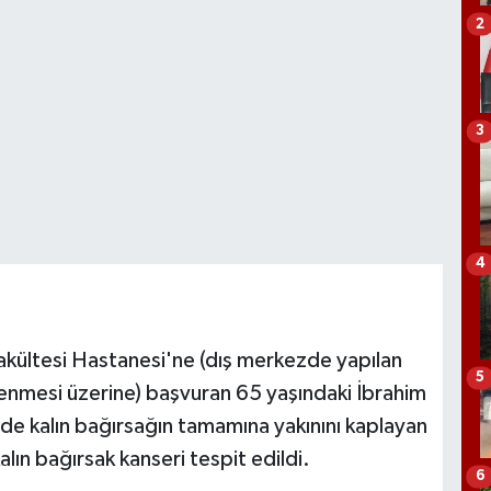
2
3
4
akültesi Hastanesi'ne (dış merkezde yapılan
5
enmesi üzerine) başvuran 65 yaşındaki İbrahim
nde kalın bağırsağın tamamına yakınını kaplayan
ın bağırsak kanseri tespit edildi.
6