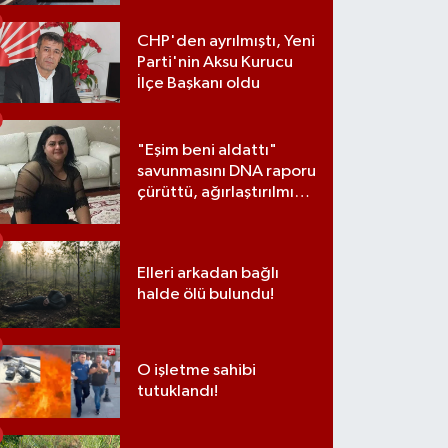
CHP'den ayrılmıştı, Yeni
Parti'nin Aksu Kurucu
İlçe Başkanı oldu
"Eşim beni aldattı"
savunmasını DNA raporu
çürüttü, ağırlaştırılmış
müebbet cezası aldı
Elleri arkadan bağlı
halde ölü bulundu!
O işletme sahibi
tutuklandı!