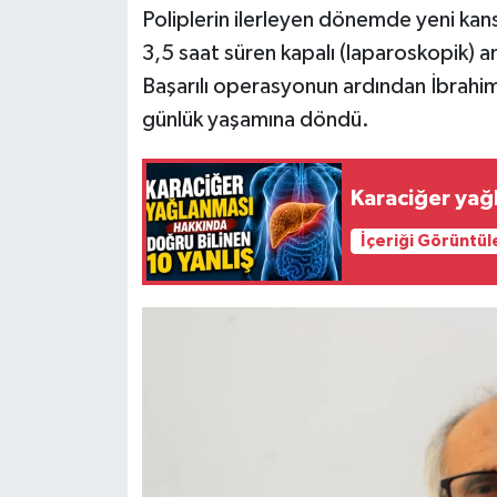
Poliplerin ilerleyen dönemde yeni kans
3,5 saat süren kapalı (laparoskopik) am
Başarılı operasyonun ardından İbrahim
günlük yaşamına döndü.
Karaciğer yağ
İçeriği Görüntül