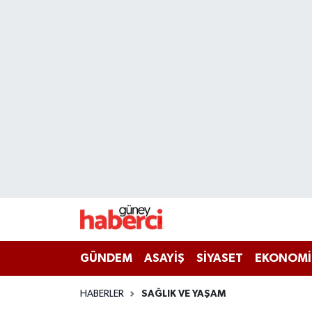
Beyoğlu Hava Durumu
Beyoğlu Trafik Yoğunluk Haritası
Süper Lig Puan Durumu ve Fikstür
Tüm Manşetler
Son Dakika Haberleri
Haber Arşivi
GÜNDEM
ASAYİŞ
SİYASET
EKONOMİ
HABERLER
SAĞLIK VE YAŞAM