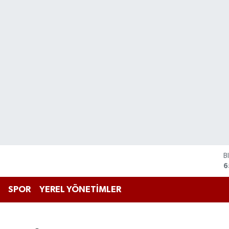
D
4
E
5
SPOR
YEREL YÖNETİMLER
S
6
G
6