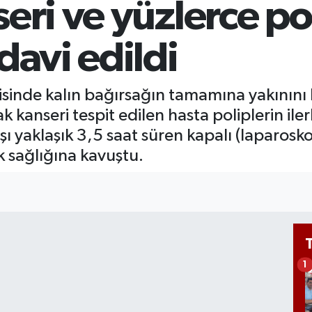
eri ve yüzlerce po
B
1
B
davi edildi
6
sinde kalın bağırsağın tamamına yakınını 
 kanseri tespit edilen hasta poliplerin i
ı yaklaşık 3,5 saat süren kapalı (laparosko
k sağlığına kavuştu.
1