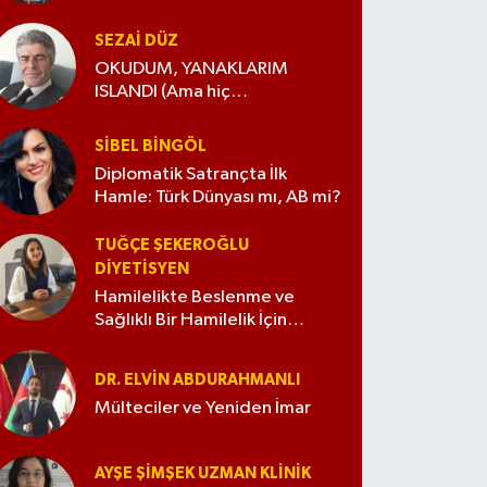
SEZAI DÜZ
OKUDUM, YANAKLARIM
ISLANDI (Ama hiç
değiştirmedim)
SIBEL BINGÖL
Diplomatik Satrançta İlk
Hamle: Türk Dünyası mı, AB mi?
TUĞÇE ŞEKEROĞLU
DIYETISYEN
Hamilelikte Beslenme ve
Sağlıklı Bir Hamilelik İçin
İpuçları
DR. ELVIN ABDURAHMANLI
Mülteciler ve Yeniden İmar
AYŞE ŞIMŞEK UZMAN KLINIK