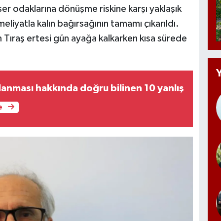
er odaklarına dönüşme riskine karşı yaklaşık
eliyatla kalın bağırsağının tamamı çıkarıldı.
 Tıraş ertesi gün ayağa kalkarken kısa sürede
lanması hakkında doğru bilinen 10 yanlış
e