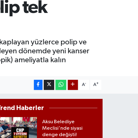
lip tek
İST100
3.773
%-19
ITCOIN
5.130,04
%1.2
kaplayan yüzlerce polip ve
lerleyen dönemde yeni kanser
pik) ameliyatla kalın
-
+
A
A
Trend Haberler
Aksu Belediye
Meclisi'nde siyasi
denge değişti!