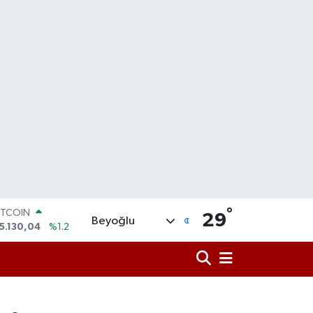
°
OLAR
29
Beyoğlu
7,7106
%0.17
URO
5,1652
%0.27
TERLİN
4,4046
%0.35
RAM ALTIN
648.99
%2.59