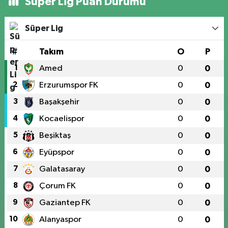
Süper Lig Puan Durumu
Süper Lig
#
Takım
O
P
1
Amed
0
0
2
Erzurumspor FK
0
0
3
Başakşehir
0
0
4
Kocaelispor
0
0
5
Beşiktaş
0
0
6
Eyüpspor
0
0
7
Galatasaray
0
0
8
Çorum FK
0
0
9
Gaziantep FK
0
0
10
Alanyaspor
0
0