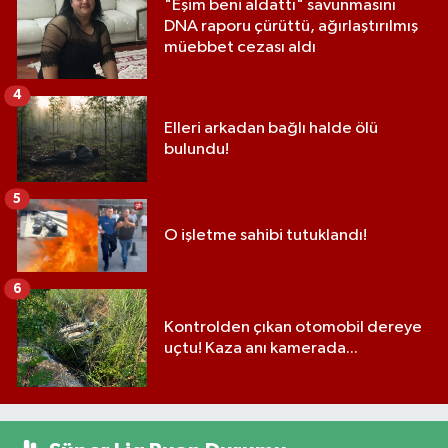
"Eşim beni aldattı" savunmasını
DNA raporu çürüttü, ağırlaştırılmış
müebbet cezası aldı
4
Elleri arkadan bağlı halde ölü
bulundu!
5
O işletme sahibi tutuklandı!
6
Kontrolden çıkan otomobil dereye
uçtu! Kaza anı kamerada...