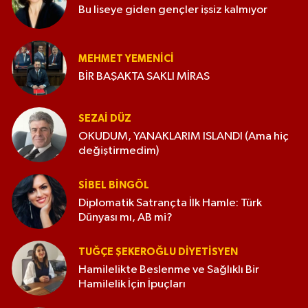
Bu liseye giden gençler işsiz kalmıyor
MEHMET YEMENICI
BİR BAŞAKTA SAKLI MİRAS
SEZAI DÜZ
OKUDUM, YANAKLARIM ISLANDI (Ama hiç
değiştirmedim)
SIBEL BINGÖL
Diplomatik Satrançta İlk Hamle: Türk
Dünyası mı, AB mi?
TUĞÇE ŞEKEROĞLU DIYETISYEN
Hamilelikte Beslenme ve Sağlıklı Bir
Hamilelik İçin İpuçları