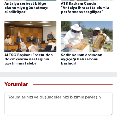
Antalya serbest bölge
ATB Başkanı Çandır:
ekonomiye güç katmayı
"Antalya ihracatta olumlu
sürdürüyor!
performans sergiliyor"
ALTSO Başkanı Erdem'den
Sedir balının ardından
döviz çevrim desteğinin
ayçiçeği balı sezonu
uzatılması talebi
başladı!
Yorumlar