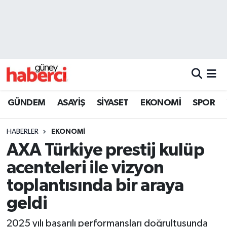
Beyoğlu Hava Durumu
Beyoğlu Trafik Yoğunluk Haritası
Süper Lig Puan Durumu ve Fikstür
GÜNDEM
ASAYİŞ
SİYASET
EKONOMİ
SPOR
Tüm Manşetler
HABERLER
EKONOMİ
Son Dakika Haberleri
AXA Türkiye prestij kulüp
acenteleri ile vizyon
Haber Arşivi
toplantısında bir araya
geldi
2025 yılı başarılı performansları doğrultusunda