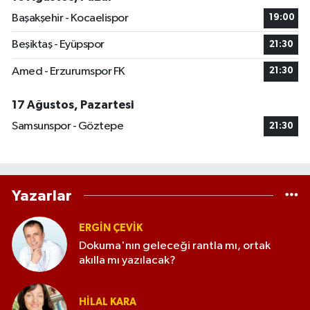
Başakşehir - Kocaelispor
19:00
Beşiktaş - Eyüpspor
21:30
Amed - Erzurumspor FK
21:30
17 Ağustos, Pazartesi
Samsunspor - Göztepe
21:30
Yazarlar
ERGIN ÇEVİK
Dokuma'nın geleceği rantla mı, ortak
akılla mı yazılacak?
HILAL KARA