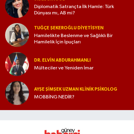
Diplomatik Satrançta İlk Hamle: Türk
Dünyası mı, AB mi?
TUĞÇE ŞEKEROĞLU DIYETISYEN
Hamilelikte Beslenme ve Sağlıklı Bir
Hamilelik İçin İpuçları
DR. ELVIN ABDURAHMANLI
Mülteciler ve Yeniden İmar
AYŞE ŞIMŞEK UZMAN KLINIK PSIKOLOG
MOBBİNG NEDİR?