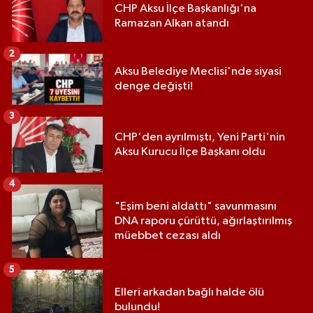
CHP Aksu İlçe Başkanlığı'na
Ramazan Alkan atandı
2
Aksu Belediye Meclisi'nde siyasi
denge değişti!
3
CHP'den ayrılmıştı, Yeni Parti'nin
Aksu Kurucu İlçe Başkanı oldu
4
"Eşim beni aldattı" savunmasını
DNA raporu çürüttü, ağırlaştırılmış
müebbet cezası aldı
5
Elleri arkadan bağlı halde ölü
bulundu!