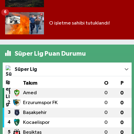
6
O işletme sahibi tutuklandı!
Süper Lig Puan Durumu
Süper Lig
#
Takım
O
P
1
Amed
0
0
2
Erzurumspor FK
0
0
3
Başakşehir
0
0
4
Kocaelispor
0
0
5
Beşiktaş
0
0