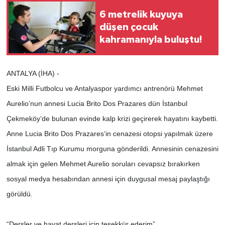
6 metrelik kuyuya
düşen çocuk
kahramanıyla buluştu!
ANTALYA (İHA) -
Eski Milli Futbolcu ve Antalyaspor yardımcı antrenörü Mehmet
Aurelio’nun annesi Lucia Brito Dos Prazares dün İstanbul
Çekmeköy’de bulunan evinde kalp krizi geçirerek hayatını kaybetti.
Anne Lucia Brito Dos Prazares‘in cenazesi otopsi yapılmak üzere
İstanbul Adli Tıp Kurumu morguna gönderildi. Annesinin cenazesini
almak için gelen Mehmet Aurelio soruları cevapsız bırakırken
sosyal medya hesabından annesi için duygusal mesaj paylaştığı
görüldü.
“Dersler ve hayat dersleri için teşekkür ederim”