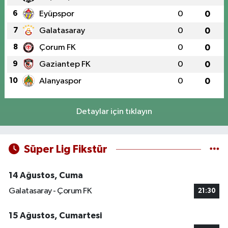
6
Eyüpspor
0
0
7
Galatasaray
0
0
8
Çorum FK
0
0
9
Gaziantep FK
0
0
10
Alanyaspor
0
0
Detaylar için tıklayın
Süper Lig Fikstür
14 Ağustos, Cuma
Galatasaray - Çorum FK
21:30
15 Ağustos, Cumartesi