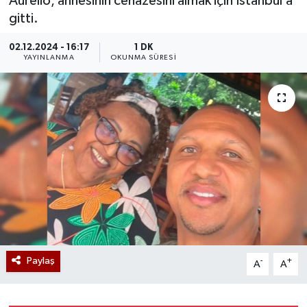
Aurelio, annesinin cenazesini almak için İstanbul’a
gitti.
02.12.2024 - 16:17
1 DK
YAYINLANMA
OKUNMA SÜRESI
Paylaş
-
+
A
A