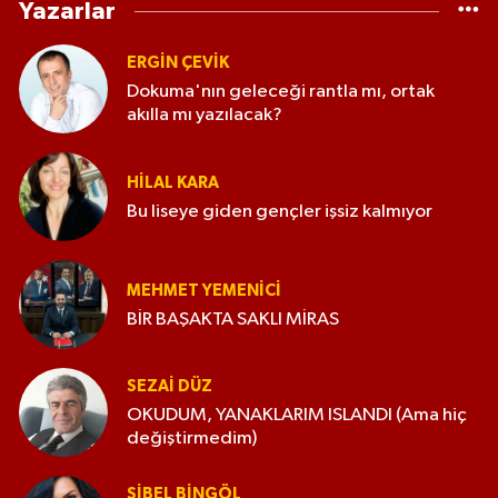
Yazarlar
ERGIN ÇEVİK
Dokuma'nın geleceği rantla mı, ortak
akılla mı yazılacak?
HILAL KARA
Bu liseye giden gençler işsiz kalmıyor
MEHMET YEMENICI
BİR BAŞAKTA SAKLI MİRAS
SEZAI DÜZ
OKUDUM, YANAKLARIM ISLANDI (Ama hiç
değiştirmedim)
SIBEL BINGÖL