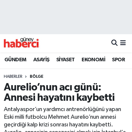
Beyoğlu Hava Durumu
Beyoğlu Trafik Yoğunluk Haritası
Süper Lig Puan Durumu ve Fikstür
GÜNDEM
ASAYİŞ
SİYASET
EKONOMİ
SPOR
Tüm Manşetler
HABERLER
BÖLGE
Son Dakika Haberleri
Aurelio’nun acı günü:
Annesi hayatını kaybetti
Haber Arşivi
Antalyaspor’un yardımcı antrenörlüğünü yapan
Eski milli futbolcu Mehmet Aurelio’nun annesi
geçirdiği kalp krizi sonrası hayatını kaybetti.