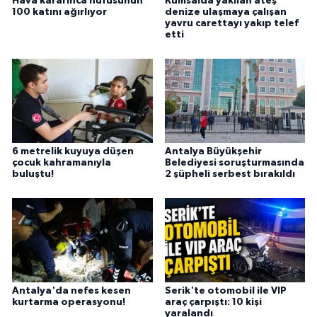
Hava kararınca nüfusunun
Kumsalda yakılan ateş
100 katını ağırlıyor
denize ulaşmaya çalışan
yavru carettayı yakıp telef
etti
6 metrelik kuyuya düşen
Antalya Büyükşehir
çocuk kahramanıyla
Belediyesi soruşturmasında
buluştu!
2 şüpheli serbest bırakıldı
Antalya'da nefes kesen
Serik'te otomobil ile VIP
kurtarma operasyonu!
araç çarpıştı: 10 kişi
yaralandı