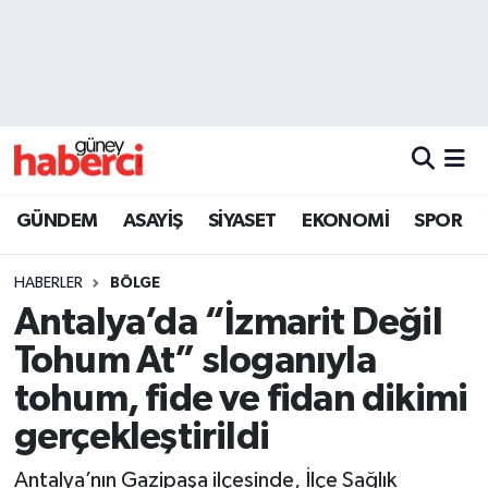
Beyoğlu Hava Durumu
Beyoğlu Trafik Yoğunluk Haritası
Süper Lig Puan Durumu ve Fikstür
GÜNDEM
ASAYİŞ
SİYASET
EKONOMİ
SPOR
Tüm Manşetler
HABERLER
BÖLGE
Son Dakika Haberleri
Antalya’da “İzmarit Değil
Tohum At” sloganıyla
Haber Arşivi
tohum, fide ve fidan dikimi
gerçekleştirildi
Antalya’nın Gazipaşa ilçesinde, İlçe Sağlık