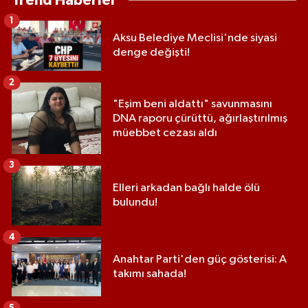
Trend Haberler
1
Aksu Belediye Meclisi'nde siyasi
denge değişti!
2
"Eşim beni aldattı" savunmasını
DNA raporu çürüttü, ağırlaştırılmış
müebbet cezası aldı
3
Elleri arkadan bağlı halde ölü
bulundu!
4
Anahtar Parti'den güç gösterisi: A
takımı sahada!
5