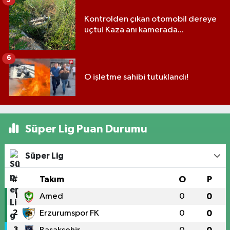
Kontrolden çıkan otomobil dereye
uçtu! Kaza anı kamerada...
6
O işletme sahibi tutuklandı!
Süper Lig Puan Durumu
Süper Lig
#
Takım
O
P
1
Amed
0
0
2
Erzurumspor FK
0
0
3