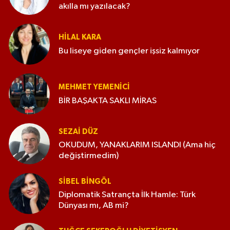
akılla mı yazılacak?
HILAL KARA
Bu liseye giden gençler işsiz kalmıyor
MEHMET YEMENICI
BİR BAŞAKTA SAKLI MİRAS
SEZAI DÜZ
OKUDUM, YANAKLARIM ISLANDI (Ama hiç
değiştirmedim)
SIBEL BINGÖL
Diplomatik Satrançta İlk Hamle: Türk
Dünyası mı, AB mi?