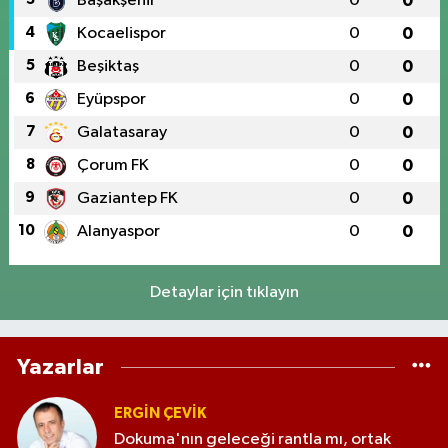
Başakşehir
0
0
4
Kocaelispor
0
0
5
Beşiktaş
0
0
6
Eyüpspor
0
0
7
Galatasaray
0
0
8
Çorum FK
0
0
9
Gaziantep FK
0
0
10
Alanyaspor
0
0
Detaylar için tıklayın
Yazarlar
ERGIN ÇEVİK
Dokuma'nın geleceği rantla mı, ortak