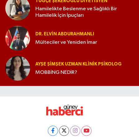
TUĞÇE ŞEKEROĞLU DIYETISYEN
Hamilelikte Beslenme ve Sağlıklı Bir
Hamilelik İçin İpuçları
DR. ELVIN ABDURAHMANLI
Mülteciler ve Yeniden İmar
AYŞE ŞIMŞEK UZMAN KLINIK PSIKOLOG
MOBBİNG NEDİR?