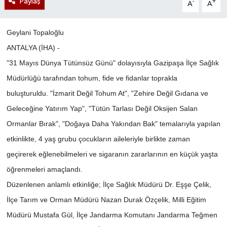
Paylaş
-
+
A
A
Geylani Topaloğlu
ANTALYA (İHA) -
"31 Mayıs Dünya Tütünsüz Günü" dolayısıyla Gazipaşa İlçe Sağlık
Müdürlüğü tarafından tohum, fide ve fidanlar toprakla
buluşturuldu. "İzmarit Değil Tohum At", "Zehire Değil Gıdana ve
Geleceğine Yatırım Yap", "Tütün Tarlası Değil Oksijen Salan
Ormanlar Bırak", "Doğaya Daha Yakından Bak" temalarıyla yapılan
etkinlikte, 4 yaş grubu çocukların aileleriyle birlikte zaman
geçirerek eğlenebilmeleri ve sigaranın zararlarının en küçük yaşta
öğrenmeleri amaçlandı.
Düzenlenen anlamlı etkinliğe; İlçe Sağlık Müdürü Dr. Eşşe Çelik,
İlçe Tarım ve Orman Müdürü Nazan Durak Özçelik, Milli Eğitim
Müdürü Mustafa Gül, İlçe Jandarma Komutanı Jandarma Teğmen