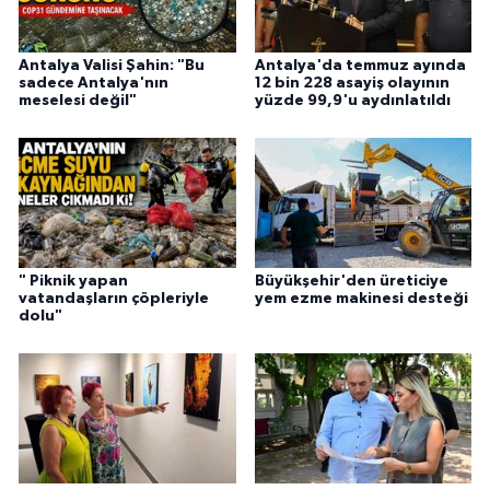
Antalya Valisi Şahin: "Bu
Antalya'da temmuz ayında
sadece Antalya'nın
12 bin 228 asayiş olayının
meselesi değil"
yüzde 99,9'u aydınlatıldı
" Piknik yapan
Büyükşehir'den üreticiye
vatandaşların çöpleriyle
yem ezme makinesi desteği
dolu"