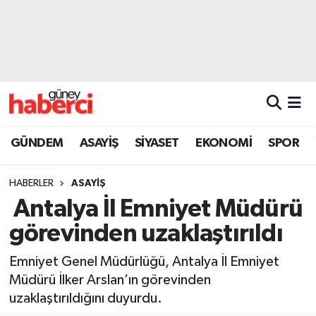
Beyoğlu Hava Durumu
Beyoğlu Trafik Yoğunluk Haritası
Süper Lig Puan Durumu ve Fikstür
GÜNDEM
ASAYİŞ
SİYASET
EKONOMİ
SPOR
Tüm Manşetler
HABERLER
ASAYİŞ
Son Dakika Haberleri
Antalya İl Emniyet Müdürü
görevinden uzaklaştırıldı
Haber Arşivi
Emniyet Genel Müdürlüğü, Antalya İl Emniyet
Müdürü İlker Arslan’ın görevinden
uzaklaştırıldığını duyurdu.