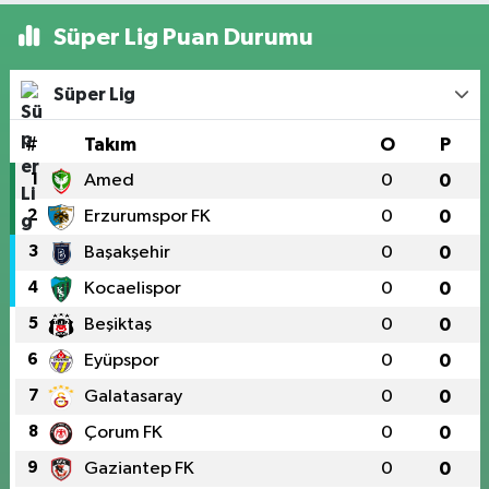
Süper Lig Puan Durumu
Süper Lig
#
Takım
O
P
1
Amed
0
0
2
Erzurumspor FK
0
0
3
Başakşehir
0
0
4
Kocaelispor
0
0
5
Beşiktaş
0
0
6
Eyüpspor
0
0
7
Galatasaray
0
0
8
Çorum FK
0
0
9
Gaziantep FK
0
0