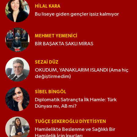
HILAL KARA
Bu liseye giden gençler işsiz kalmıyor
MEHMET YEMENICI
BİR BAŞAKTA SAKLI MİRAS
SEZAI DÜZ
OKUDUM, YANAKLARIM ISLANDI (Ama hiç
değiştirmedim)
SIBEL BINGÖL
Diplomatik Satrançta İlk Hamle: Türk
Dünyası mı, AB mi?
TUĞÇE ŞEKEROĞLU DIYETISYEN
Hamilelikte Beslenme ve Sağlıklı Bir
Hamilelik İçin İpuçları