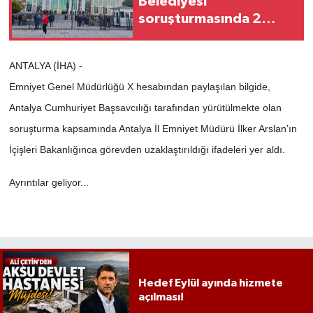
Belediyesi
soruşturmasında 2
şüpheli serbest
bırakıldı
ANTALYA (İHA) -
Emniyet Genel Müdürlüğü X hesabından paylaşılan bilgide,
Antalya Cumhuriyet Başsavcılığı tarafından yürütülmekte olan
soruşturma kapsamında Antalya İl Emniyet Müdürü İlker Arslan’ın
İçişleri Bakanlığınca görevden uzaklaştırıldığı ifadeleri yer aldı.
Ayrıntılar geliyor...
Hedef Eylül ayında hizmete
açılması!