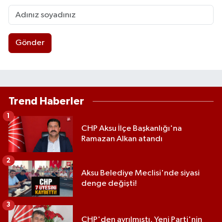
Gönder
Trend Haberler
1
CHP Aksu İlçe Başkanlığı'na
Ramazan Alkan atandı
2
Aksu Belediye Meclisi'nde siyasi
denge değişti!
3
CHP'den ayrılmıştı, Yeni Parti'nin