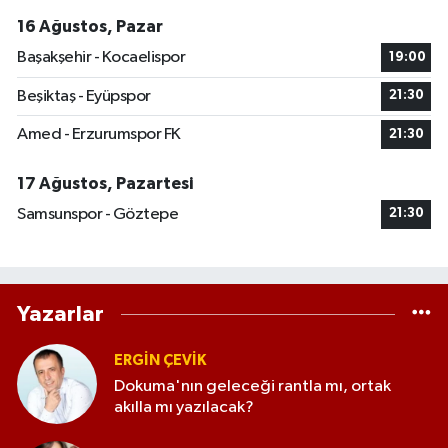
16 Ağustos, Pazar
Başakşehir - Kocaelispor
19:00
Beşiktaş - Eyüpspor
21:30
Amed - Erzurumspor FK
21:30
17 Ağustos, Pazartesi
Samsunspor - Göztepe
21:30
Yazarlar
ERGIN ÇEVİK
Dokuma'nın geleceği rantla mı, ortak
akılla mı yazılacak?