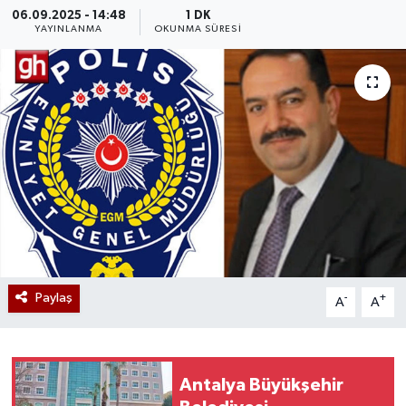
06.09.2025 - 14:48
1 DK
YAYINLANMA
OKUNMA SÜRESI
Paylaş
-
+
A
A
Antalya Büyükşehir