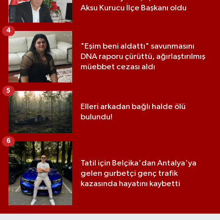
Aksu Kurucu İlçe Başkanı oldu
4
"Eşim beni aldattı" savunmasını
DNA raporu çürüttü, ağırlaştırılmış
müebbet cezası aldı
5
Elleri arkadan bağlı halde ölü
bulundu!
6
Tatil için Belçika'dan Antalya'ya
gelen gurbetçi genç trafik
kazasında hayatını kaybetti