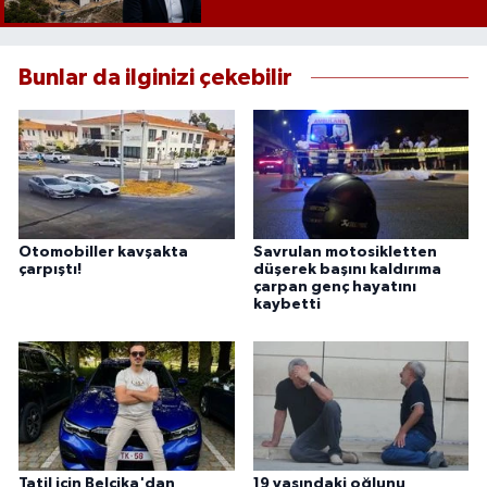
Bunlar da ilginizi çekebilir
Otomobiller kavşakta
Savrulan motosikletten
çarpıştı!
düşerek başını kaldırıma
çarpan genç hayatını
kaybetti
Tatil için Belçika'dan
19 yaşındaki oğlunu