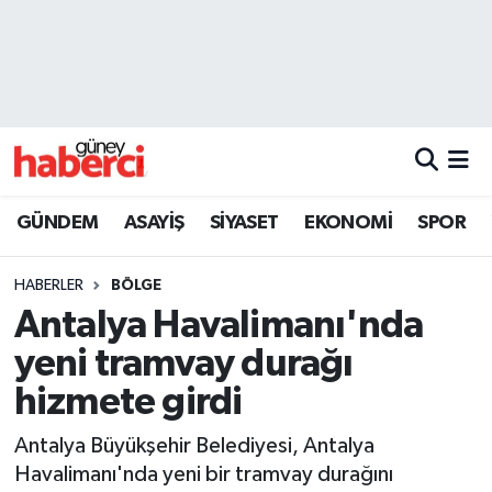
Beyoğlu Hava Durumu
Beyoğlu Trafik Yoğunluk Haritası
Süper Lig Puan Durumu ve Fikstür
GÜNDEM
ASAYİŞ
SİYASET
EKONOMİ
SPOR
Tüm Manşetler
HABERLER
BÖLGE
Son Dakika Haberleri
Antalya Havalimanı'nda
yeni tramvay durağı
Haber Arşivi
hizmete girdi
Antalya Büyükşehir Belediyesi, Antalya
Havalimanı'nda yeni bir tramvay durağını