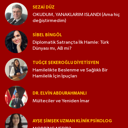
SEZAI DÜZ
OKUDUM, YANAKLARIM ISLANDI (Ama hiç
değiştirmedim)
SIBEL BINGÖL
Diplomatik Satrançta İlk Hamle: Türk
Dünyası mı, AB mi?
TUĞÇE ŞEKEROĞLU DIYETISYEN
Hamilelikte Beslenme ve Sağlıklı Bir
Hamilelik İçin İpuçları
DR. ELVIN ABDURAHMANLI
Mülteciler ve Yeniden İmar
AYŞE ŞIMŞEK UZMAN KLINIK PSIKOLOG