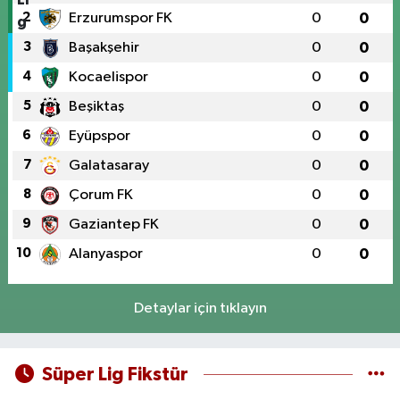
2
Erzurumspor FK
0
0
3
Başakşehir
0
0
4
Kocaelispor
0
0
5
Beşiktaş
0
0
6
Eyüpspor
0
0
7
Galatasaray
0
0
8
Çorum FK
0
0
9
Gaziantep FK
0
0
10
Alanyaspor
0
0
Detaylar için tıklayın
Süper Lig Fikstür