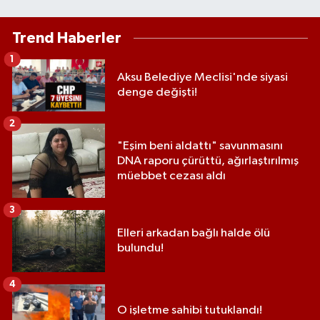
Trend Haberler
1
Aksu Belediye Meclisi'nde siyasi
denge değişti!
2
"Eşim beni aldattı" savunmasını
DNA raporu çürüttü, ağırlaştırılmış
müebbet cezası aldı
3
Elleri arkadan bağlı halde ölü
bulundu!
4
O işletme sahibi tutuklandı!