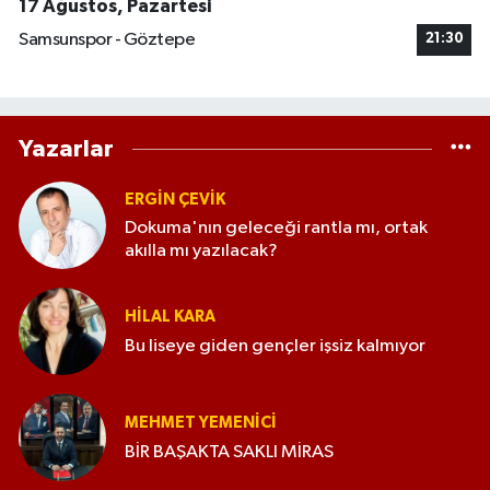
17 Ağustos, Pazartesi
Samsunspor - Göztepe
21:30
Yazarlar
ERGIN ÇEVİK
Dokuma'nın geleceği rantla mı, ortak
akılla mı yazılacak?
HILAL KARA
Bu liseye giden gençler işsiz kalmıyor
MEHMET YEMENICI
BİR BAŞAKTA SAKLI MİRAS