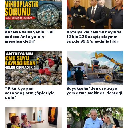
Antalya Valisi Şahin: "Bu
Antalya'da temmuz ayında
sadece Antalya'nın
12 bin 228 asayiş olayının
meselesi değil"
yüzde 99,9'u aydınlatıldı
" Piknik yapan
Büyükşehir'den üreticiye
vatandaşların çöpleriyle
yem ezme makinesi desteği
dolu"