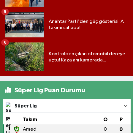
5
Anahtar Parti'den güç gösterisi: A
takımı sahada!
6
Kontrolden çıkan otomobil dereye
uçtu! Kaza anı kamerada...
Süper Lig Puan Durumu
Süper Lig
#
Takım
O
P
1
Amed
0
0