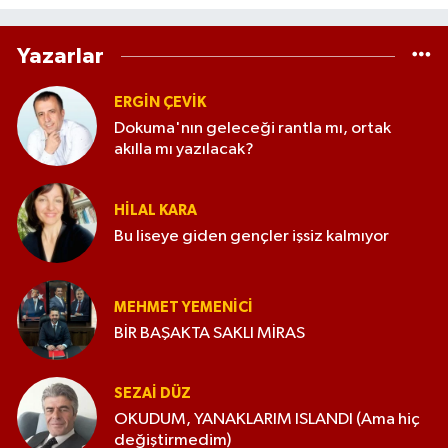
Yazarlar
ERGIN ÇEVİK
Dokuma'nın geleceği rantla mı, ortak
akılla mı yazılacak?
HILAL KARA
Bu liseye giden gençler işsiz kalmıyor
MEHMET YEMENICI
BİR BAŞAKTA SAKLI MİRAS
SEZAI DÜZ
OKUDUM, YANAKLARIM ISLANDI (Ama hiç
değiştirmedim)