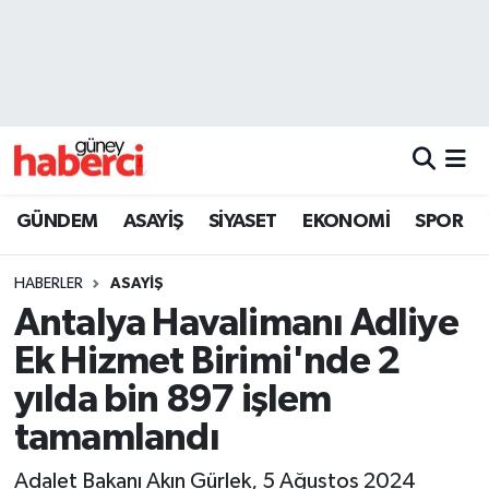
Beyoğlu Hava Durumu
Beyoğlu Trafik Yoğunluk Haritası
Süper Lig Puan Durumu ve Fikstür
GÜNDEM
ASAYİŞ
SİYASET
EKONOMİ
SPOR
Tüm Manşetler
HABERLER
ASAYİŞ
Son Dakika Haberleri
Antalya Havalimanı Adliye
Ek Hizmet Birimi'nde 2
Haber Arşivi
yılda bin 897 işlem
tamamlandı
Adalet Bakanı Akın Gürlek, 5 Ağustos 2024