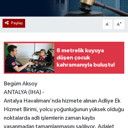
Paylaş
-
+
A
A
6 metrelik kuyuya
düşen çocuk
kahramanıyla buluştu!
Begüm Aksoy
ANTALYA (İHA) -
Antalya Havalimanı'nda hizmete alınan Adliye Ek
Hizmet Birimi, yolcu yoğunluğunun yüksek olduğu
noktalarda adli işlemlerin zaman kaybı
yaşanmadan tamamlanmasını sağlıyor. Adalet