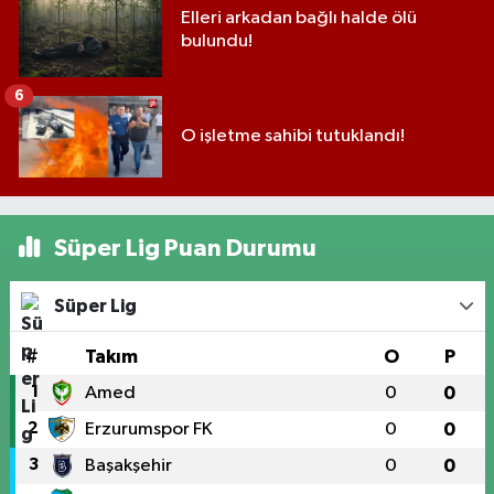
Elleri arkadan bağlı halde ölü
bulundu!
6
O işletme sahibi tutuklandı!
Süper Lig Puan Durumu
Süper Lig
#
Takım
O
P
1
Amed
0
0
2
Erzurumspor FK
0
0
3
Başakşehir
0
0