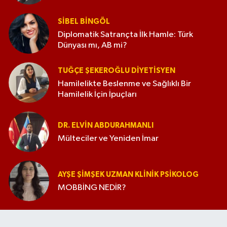
SIBEL BINGÖL
Diplomatik Satrançta İlk Hamle: Türk
Dünyası mı, AB mi?
TUĞÇE ŞEKEROĞLU DIYETISYEN
Hamilelikte Beslenme ve Sağlıklı Bir
Hamilelik İçin İpuçları
DR. ELVIN ABDURAHMANLI
Mülteciler ve Yeniden İmar
AYŞE ŞIMŞEK UZMAN KLINIK PSIKOLOG
MOBBİNG NEDİR?