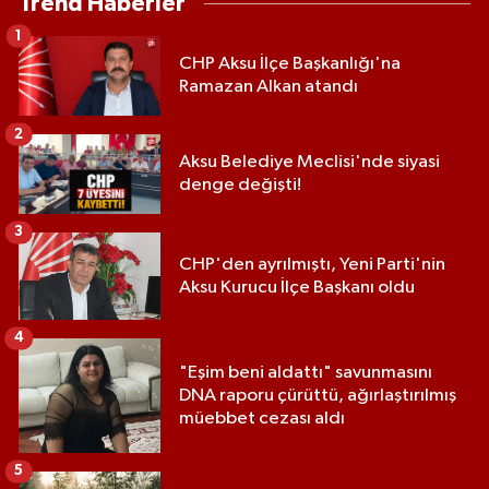
Trend Haberler
1
CHP Aksu İlçe Başkanlığı'na
Ramazan Alkan atandı
2
Aksu Belediye Meclisi'nde siyasi
denge değişti!
3
CHP'den ayrılmıştı, Yeni Parti'nin
Aksu Kurucu İlçe Başkanı oldu
4
"Eşim beni aldattı" savunmasını
DNA raporu çürüttü, ağırlaştırılmış
müebbet cezası aldı
5