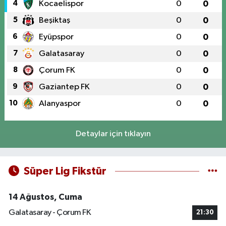
4
Kocaelispor
0
0
5
Beşiktaş
0
0
6
Eyüpspor
0
0
7
Galatasaray
0
0
8
Çorum FK
0
0
9
Gaziantep FK
0
0
10
Alanyaspor
0
0
Detaylar için tıklayın
Süper Lig Fikstür
14 Ağustos, Cuma
Galatasaray - Çorum FK
21:30