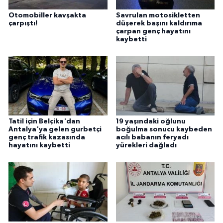
Otomobiller kavşakta
Savrulan motosikletten
çarpıştı!
düşerek başını kaldırıma
çarpan genç hayatını
kaybetti
Tatil için Belçika'dan
19 yaşındaki oğlunu
Antalya'ya gelen gurbetçi
boğulma sonucu kaybeden
genç trafik kazasında
acılı babanın feryadı
hayatını kaybetti
yürekleri dağladı