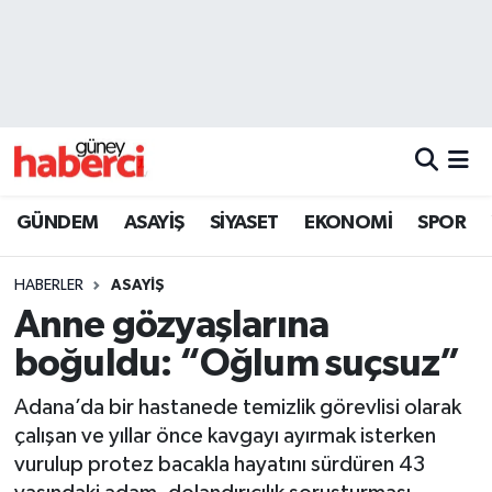
Beyoğlu Hava Durumu
Beyoğlu Trafik Yoğunluk Haritası
Süper Lig Puan Durumu ve Fikstür
GÜNDEM
ASAYİŞ
SİYASET
EKONOMİ
SPOR
Tüm Manşetler
HABERLER
ASAYİŞ
Son Dakika Haberleri
Anne gözyaşlarına
boğuldu: “Oğlum suçsuz”
Haber Arşivi
Adana’da bir hastanede temizlik görevlisi olarak
çalışan ve yıllar önce kavgayı ayırmak isterken
vurulup protez bacakla hayatını sürdüren 43