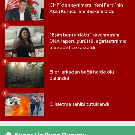
CHP'den ayrılmıştı, Yeni Parti'nin
Aksu Kurucu İlçe Başkanı oldu
4
"Eşim beni aldattı" savunmasını
DNA raporu çürüttü, ağırlaştırılmış
müebbet cezası aldı
5
Elleri arkadan bağlı halde ölü
bulundu!
6
O işletme sahibi tutuklandı!
Süper Lig Puan Durumu