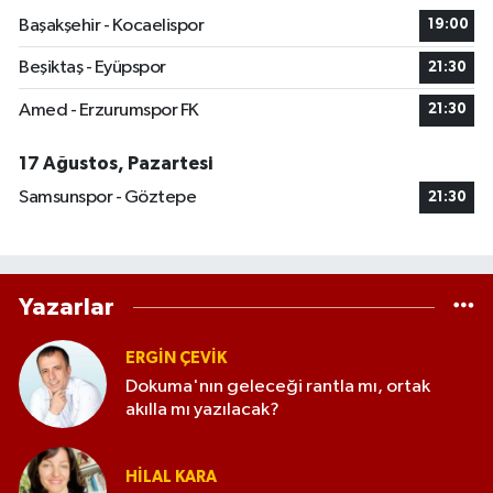
Başakşehir - Kocaelispor
19:00
Beşiktaş - Eyüpspor
21:30
Amed - Erzurumspor FK
21:30
17 Ağustos, Pazartesi
Samsunspor - Göztepe
21:30
Yazarlar
ERGIN ÇEVİK
Dokuma'nın geleceği rantla mı, ortak
akılla mı yazılacak?
HILAL KARA