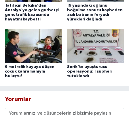
Tatil için Belçika'dan
19 yaşındaki oğlunu
Antalya'ya gelen gurbetçi
boğulma sonucu kaybeden
genç trafik kazasında
acılı babanın feryadı
hayatını kaybetti
yürekleri dağladı
6 metrelik kuyuya düşen
Serik'te uyuşturucu
çocuk kahramanıyla
operasyonu: 1 şüpheli
buluştu!
tutuklandı
Yorumlar