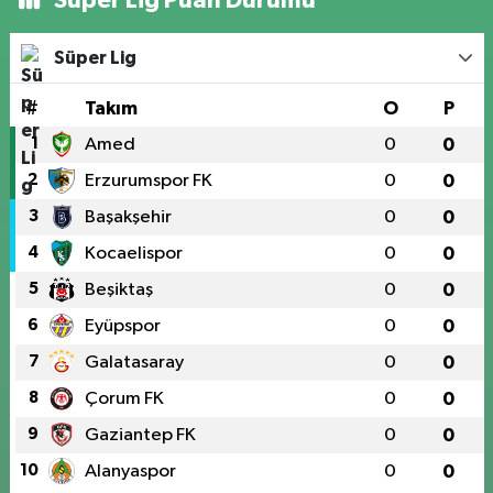
Süper Lig
#
Takım
O
P
1
Amed
0
0
2
Erzurumspor FK
0
0
3
Başakşehir
0
0
4
Kocaelispor
0
0
5
Beşiktaş
0
0
6
Eyüpspor
0
0
7
Galatasaray
0
0
8
Çorum FK
0
0
9
Gaziantep FK
0
0
10
Alanyaspor
0
0