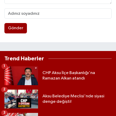
Gönder
Trend Haberler
1
CHP Aksu İlçe Başkanlığı'na
Ramazan Alkan atandı
2
Aksu Belediye Meclisi'nde siyasi
denge değişti!
3