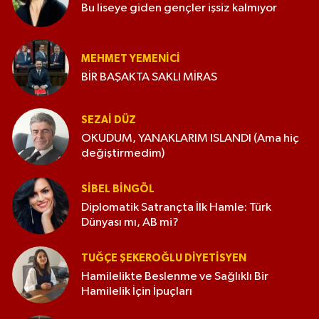
Bu liseye giden gençler işsiz kalmıyor
MEHMET YEMENICI
BİR BAŞAKTA SAKLI MİRAS
SEZAI DÜZ
OKUDUM, YANAKLARIM ISLANDI (Ama hiç
değiştirmedim)
SIBEL BINGÖL
Diplomatik Satrançta İlk Hamle: Türk
Dünyası mı, AB mi?
TUĞÇE ŞEKEROĞLU DIYETISYEN
Hamilelikte Beslenme ve Sağlıklı Bir
Hamilelik İçin İpuçları