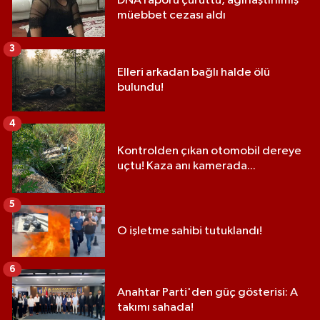
DNA raporu çürüttü, ağırlaştırılmış
müebbet cezası aldı
3
Elleri arkadan bağlı halde ölü
bulundu!
4
Kontrolden çıkan otomobil dereye
uçtu! Kaza anı kamerada...
5
O işletme sahibi tutuklandı!
6
Anahtar Parti'den güç gösterisi: A
takımı sahada!