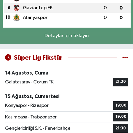
9
Gaziantep FK
0
0
10
Alanyaspor
0
0
Detaylar için tıklayın
Süper Lig Fikstür
14 Ağustos, Cuma
Galatasaray - Çorum FK
21:30
15 Ağustos, Cumartesi
Konyaspor - Rizespor
19:00
Kasımpaşa - Trabzonspor
19:00
Gençlerbirliği S.K. - Fenerbahçe
21:30