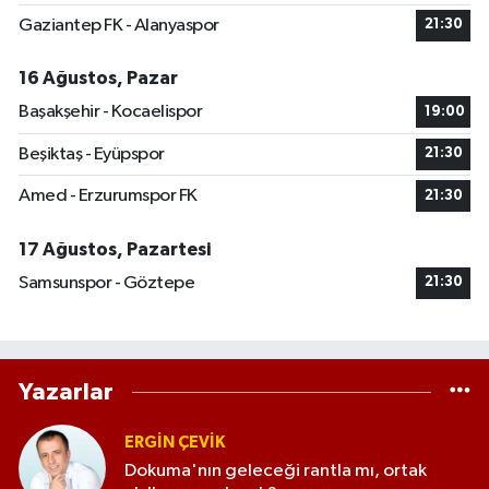
Gaziantep FK - Alanyaspor
21:30
16 Ağustos, Pazar
Başakşehir - Kocaelispor
19:00
Beşiktaş - Eyüpspor
21:30
Amed - Erzurumspor FK
21:30
17 Ağustos, Pazartesi
Samsunspor - Göztepe
21:30
Yazarlar
ERGIN ÇEVİK
Dokuma'nın geleceği rantla mı, ortak