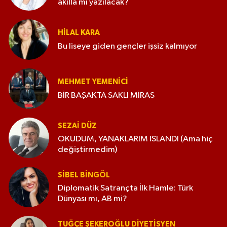
akılla mı yazılacak?
HILAL KARA
Bu liseye giden gençler işsiz kalmıyor
MEHMET YEMENICI
BİR BAŞAKTA SAKLI MİRAS
SEZAI DÜZ
OKUDUM, YANAKLARIM ISLANDI (Ama hiç
değiştirmedim)
SIBEL BINGÖL
Diplomatik Satrançta İlk Hamle: Türk
Dünyası mı, AB mi?
TUĞÇE ŞEKEROĞLU DIYETISYEN