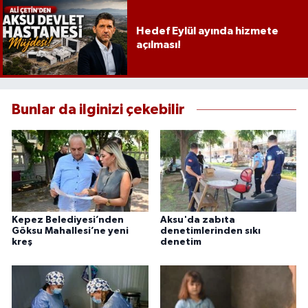
Hedef Eylül ayında hizmete
açılması!
Bunlar da ilginizi çekebilir
Kepez Belediyesi’nden
Aksu'da zabıta
Göksu Mahallesi’ne yeni
denetimlerinden sıkı
kreş
denetim