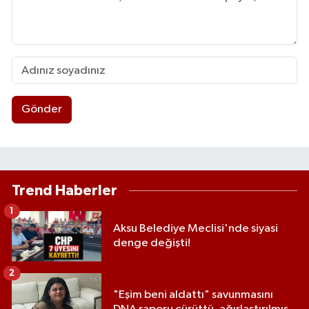
Gönder
Trend Haberler
1
Aksu Belediye Meclisi'nde siyasi
denge değişti!
2
"Eşim beni aldattı" savunmasını