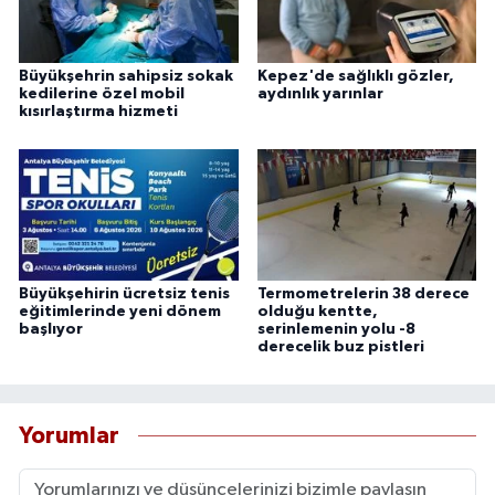
Büyükşehrin sahipsiz sokak
Kepez'de sağlıklı gözler,
kedilerine özel mobil
aydınlık yarınlar
kısırlaştırma hizmeti
Büyükşehirin ücretsiz tenis
Termometrelerin 38 derece
eğitimlerinde yeni dönem
olduğu kentte,
başlıyor
serinlemenin yolu -8
derecelik buz pistleri
Yorumlar