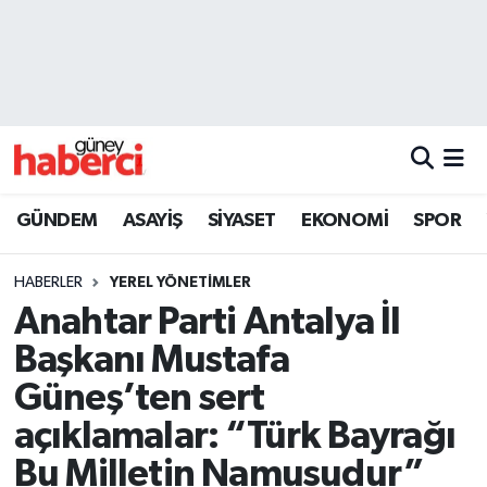
Beyoğlu Hava Durumu
Beyoğlu Trafik Yoğunluk Haritası
Süper Lig Puan Durumu ve Fikstür
GÜNDEM
ASAYİŞ
SİYASET
EKONOMİ
SPOR
Tüm Manşetler
HABERLER
YEREL YÖNETİMLER
Son Dakika Haberleri
Anahtar Parti Antalya İl
Başkanı Mustafa
Haber Arşivi
Güneş’ten sert
açıklamalar: “Türk Bayrağı
Bu Milletin Namusudur”