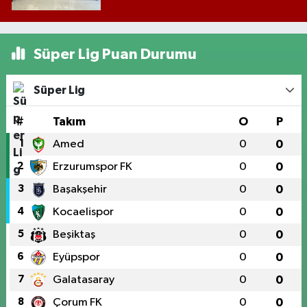
Süper Lig Puan Durumu
Süper Lig
#
Takım
O
P
1
Amed
0
0
2
Erzurumspor FK
0
0
3
Başakşehir
0
0
4
Kocaelispor
0
0
5
Beşiktaş
0
0
6
Eyüpspor
0
0
7
Galatasaray
0
0
8
Çorum FK
0
0