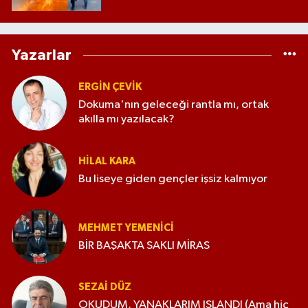
Yazarlar
ERGIN ÇEVİK
Dokuma'nın geleceği rantla mı, ortak
akılla mı yazılacak?
HILAL KARA
Bu liseye giden gençler işsiz kalmıyor
MEHMET YEMENICI
BİR BAŞAKTA SAKLI MİRAS
SEZAI DÜZ
OKUDUM, YANAKLARIM ISLANDI (Ama hiç