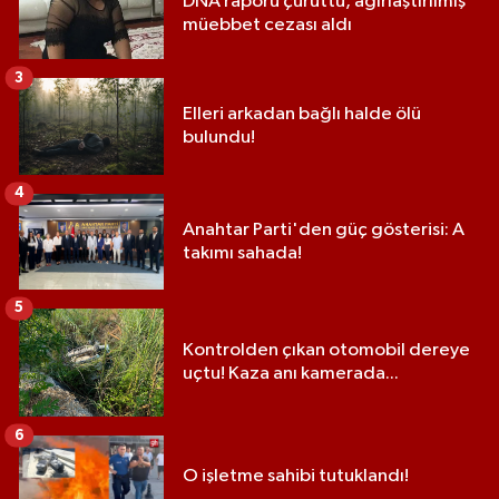
DNA raporu çürüttü, ağırlaştırılmış
müebbet cezası aldı
3
Elleri arkadan bağlı halde ölü
bulundu!
4
Anahtar Parti'den güç gösterisi: A
takımı sahada!
5
Kontrolden çıkan otomobil dereye
uçtu! Kaza anı kamerada...
6
O işletme sahibi tutuklandı!