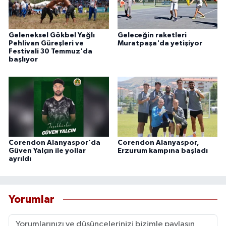
Geleneksel Gökbel Yağlı
Geleceğin raketleri
Pehlivan Güreşleri ve
Muratpaşa'da yetişiyor
Festivali 30 Temmuz'da
başlıyor
Corendon Alanyaspor'da
Corendon Alanyaspor,
Güven Yalçın ile yollar
Erzurum kampına başladı
ayrıldı
Yorumlar