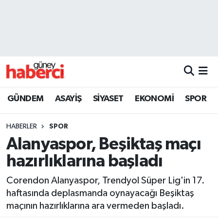
Beyoğlu Hava Durumu
Beyoğlu Trafik Yoğunluk Haritası
Süper Lig Puan Durumu ve Fikstür
GÜNDEM
ASAYİŞ
SİYASET
EKONOMİ
SPOR
Tüm Manşetler
HABERLER
SPOR
Son Dakika Haberleri
Alanyaspor, Beşiktaş maçı
hazırlıklarına başladı
Haber Arşivi
Corendon Alanyaspor, Trendyol Süper Lig'in 17.
haftasında deplasmanda oynayacağı Beşiktaş
maçının hazırlıklarına ara vermeden başladı.