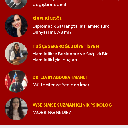
değiştirmedim)
SIBEL BINGÖL
Diplomatik Satrançta İlk Hamle: Türk
Dünyası mı, AB mi?
TUĞÇE ŞEKEROĞLU DIYETISYEN
Hamilelikte Beslenme ve Sağlıklı Bir
Hamilelik İçin İpuçları
DR. ELVIN ABDURAHMANLI
Mülteciler ve Yeniden İmar
AYŞE ŞIMŞEK UZMAN KLINIK PSIKOLOG
MOBBİNG NEDİR?