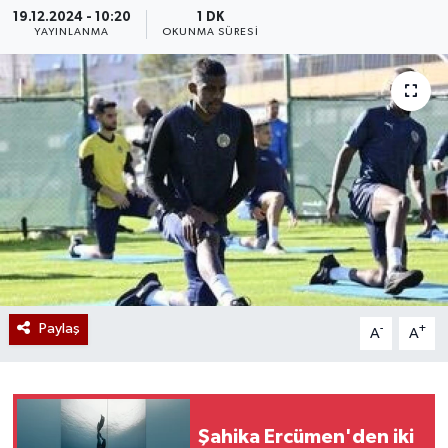
19.12.2024 - 10:20
1 DK
YAYINLANMA
OKUNMA SÜRESI
Paylaş
-
+
A
A
Şahika Ercümen'den iki