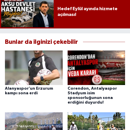
Hedef Eylül ayında hizmete
açılması!
Bunlar da ilginizi çekebilir
Alanyaspor’un Erzurum
Corendon, Antalyaspor
kampı sona erdi
Stadyum isim
sponsorluğunun sona
erdiğini duyurdu!