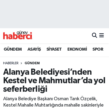
Beyoğlu Hava Durumu
Beyoğlu Trafik Yoğunluk Haritası
Süper Lig Puan Durumu ve Fikstür
GÜNDEM
ASAYİŞ
SİYASET
EKONOMİ
SPOR
Tüm Manşetler
HABERLER
GÜNDEM
Son Dakika Haberleri
Alanya Belediyesi’nden
Kestel ve Mahmutlar’da yol
Haber Arşivi
seferberliği
Alanya Belediye Başkanı Osman Tarık Özçelik,
Kestel Mahalle Muhtarlığında mahalle sakinleriyle