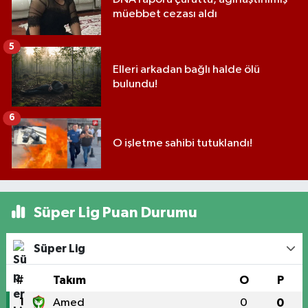
müebbet cezası aldı
5
Elleri arkadan bağlı halde ölü
bulundu!
6
O işletme sahibi tutuklandı!
Süper Lig Puan Durumu
Süper Lig
#
Takım
O
P
1
Amed
0
0