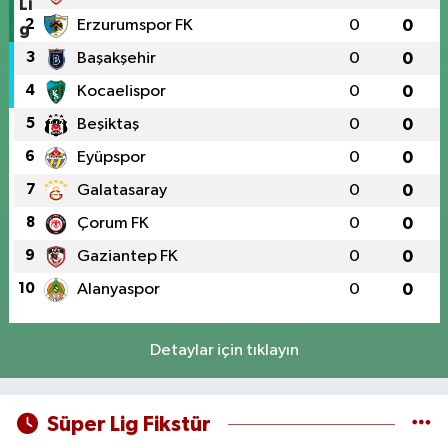
2
Erzurumspor FK
0
0
3
Başakşehir
0
0
4
Kocaelispor
0
0
5
Beşiktaş
0
0
6
Eyüpspor
0
0
7
Galatasaray
0
0
8
Çorum FK
0
0
9
Gaziantep FK
0
0
10
Alanyaspor
0
0
Detaylar için tıklayın
Süper Lig Fikstür