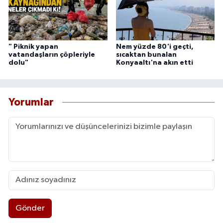
" Piknik yapan
Nem yüzde 80'i geçti,
vatandaşların çöpleriyle
sıcaktan bunalan
dolu"
Konyaaltı'na akın etti
Yorumlar
Gönder