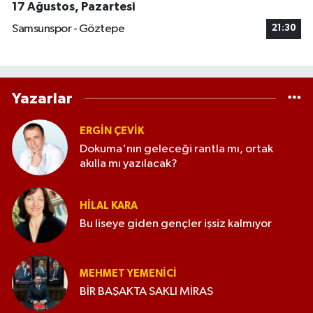
17 Ağustos, Pazartesi
Samsunspor - Göztepe
21:30
Yazarlar
ERGIN ÇEVİK
Dokuma'nın geleceği rantla mı, ortak
akılla mı yazılacak?
HILAL KARA
Bu liseye giden gençler işsiz kalmıyor
MEHMET YEMENICI
BİR BAŞAKTA SAKLI MİRAS