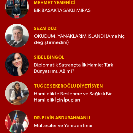
MEHMET YEMENICI
BİR BAŞAKTA SAKLI MİRAS
SEZAI DÜZ
OKUDUM, YANAKLARIM ISLANDI (Ama hiç
değiştirmedim)
SIBEL BINGÖL
Diplomatik Satrançta İlk Hamle: Türk
Dünyası mı, AB mi?
TUĞÇE ŞEKEROĞLU DIYETISYEN
Hamilelikte Beslenme ve Sağlıklı Bir
Hamilelik İçin İpuçları
DR. ELVIN ABDURAHMANLI
Mülteciler ve Yeniden İmar