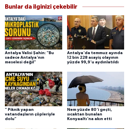
Bunlar da ilginizi çekebilir
Antalya Valisi Şahin: "Bu
Antalya'da temmuz ayında
sadece Antalya'nın
12 bin 228 asayiş olayının
meselesi değil"
yüzde 99,9'u aydınlatıldı
" Piknik yapan
Nem yüzde 80'i geçti,
vatandaşların çöpleriyle
sıcaktan bunalan
dolu"
Konyaaltı'na akın etti