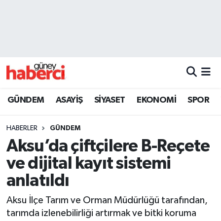
Beyoğlu Hava Durumu
Beyoğlu Trafik Yoğunluk Haritası
Süper Lig Puan Durumu ve Fikstür
GÜNDEM
ASAYİŞ
SİYASET
EKONOMİ
SPOR
Tüm Manşetler
HABERLER
GÜNDEM
Son Dakika Haberleri
Aksu’da çiftçilere B-Reçete
ve dijital kayıt sistemi
Haber Arşivi
anlatıldı
Aksu İlçe Tarım ve Orman Müdürlüğü tarafından,
tarımda izlenebilirliği artırmak ve bitki koruma