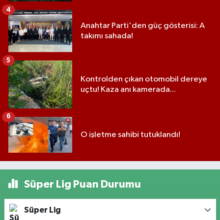
4
Anahtar Parti'den güç gösterisi: A
takımı sahada!
5
Kontrolden çıkan otomobil dereye
uçtu! Kaza anı kamerada...
6
O işletme sahibi tutuklandı!
Süper Lig Puan Durumu
Süper Lig