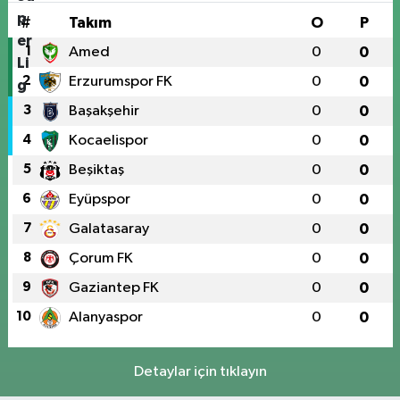
#
Takım
O
P
1
Amed
0
0
2
Erzurumspor FK
0
0
3
Başakşehir
0
0
4
Kocaelispor
0
0
5
Beşiktaş
0
0
6
Eyüpspor
0
0
7
Galatasaray
0
0
8
Çorum FK
0
0
9
Gaziantep FK
0
0
10
Alanyaspor
0
0
Detaylar için tıklayın