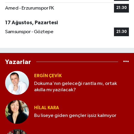
Amed - Erzurumspor FK
21:30
17 Ağustos, Pazartesi
Samsunspor - Göztepe
21:30
Yazarlar
ERGIN ÇEVİK
Dokuma'nın geleceği rantla mı, ortak
akılla mı yazılacak?
HILAL KARA
Bu liseye giden gençler işsiz kalmıyor