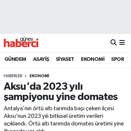
Beyoğlu Hava Durumu
Beyoğlu Trafik Yoğunluk Haritası
Süper Lig Puan Durumu ve Fikstür
GÜNDEM
ASAYİŞ
SİYASET
EKONOMİ
SPOR
Tüm Manşetler
HABERLER
EKONOMİ
Son Dakika Haberleri
Aksu'da 2023 yılı
şampiyonu yine domates
Haber Arşivi
Antalya'nın örtü altı tarımda başı çeken ilçesi
Aksu'nun 2023 yılı bitkisel üretim verileri
açıklandı. Örtü altı tarımda domates üretimi yine