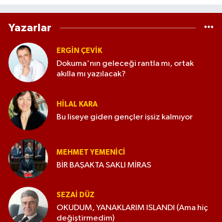
Yazarlar
ERGIN ÇEVİK
Dokuma'nın geleceği rantla mı, ortak
akılla mı yazılacak?
HILAL KARA
Bu liseye giden gençler işsiz kalmıyor
MEHMET YEMENICI
BİR BAŞAKTA SAKLI MİRAS
SEZAI DÜZ
OKUDUM, YANAKLARIM ISLANDI (Ama hiç
değiştirmedim)