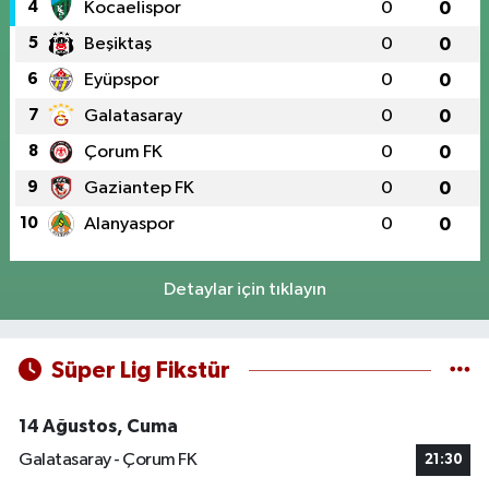
4
Kocaelispor
0
0
5
Beşiktaş
0
0
6
Eyüpspor
0
0
7
Galatasaray
0
0
8
Çorum FK
0
0
9
Gaziantep FK
0
0
10
Alanyaspor
0
0
Detaylar için tıklayın
Süper Lig Fikstür
14 Ağustos, Cuma
Galatasaray - Çorum FK
21:30