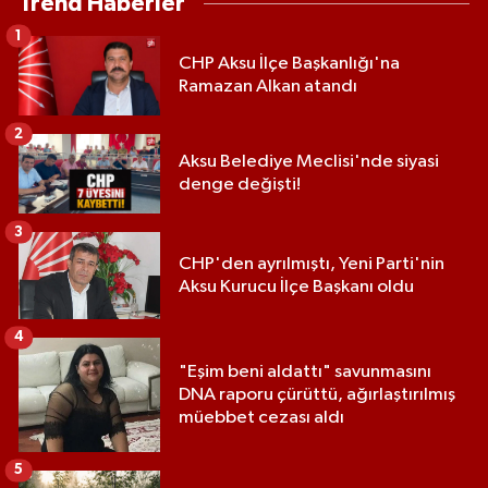
Trend Haberler
1
CHP Aksu İlçe Başkanlığı'na
Ramazan Alkan atandı
2
Aksu Belediye Meclisi'nde siyasi
denge değişti!
3
CHP'den ayrılmıştı, Yeni Parti'nin
Aksu Kurucu İlçe Başkanı oldu
4
"Eşim beni aldattı" savunmasını
DNA raporu çürüttü, ağırlaştırılmış
müebbet cezası aldı
5