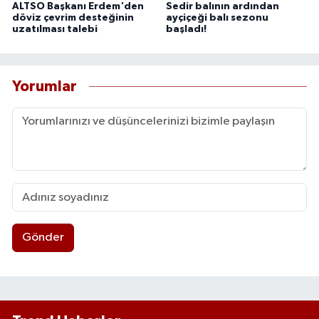
ALTSO Başkanı Erdem'den
Sedir balının ardından
döviz çevrim desteğinin
ayçiçeği balı sezonu
uzatılması talebi
başladı!
Yorumlar
Gönder