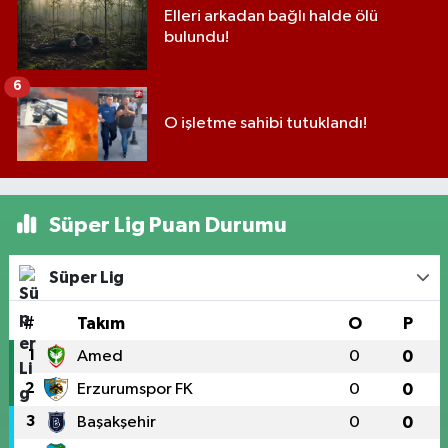
Elleri arkadan bağlı halde ölü
bulundu!
6
O işletme sahibi tutuklandı!
Süper Lig Puan Durumu
Süper Lig
#
Takım
O
P
1
Amed
0
0
2
Erzurumspor FK
0
0
3
Başakşehir
0
0