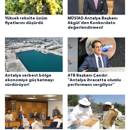
Yüksek rekolte üzüm
MÜSİAD Antalya Başkanı
fiyatlarını düşürdü
Akgül'den Konkordato
değerlendirmesi!
Antalya serbest bölge
ATB Başkanı Çandır:
ekonomiye güç katmayı
"Antalya ihracatta olumlu
sürdürüyor!
performans sergiliyor"