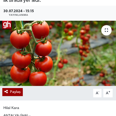
ilk sırada yer aldı.
30.07.2024 - 15:15
YAYINLANMA
Paylaş
-
+
A
A
Hilal Kara
ANTALYA (İHA) -