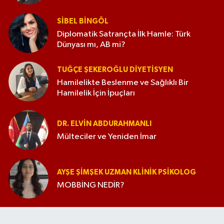
SIBEL BINGÖL
Diplomatik Satrançta İlk Hamle: Türk
Dünyası mı, AB mi?
TUĞÇE ŞEKEROĞLU DIYETISYEN
Hamilelikte Beslenme ve Sağlıklı Bir
Hamilelik İçin İpuçları
DR. ELVIN ABDURAHMANLI
Mülteciler ve Yeniden İmar
AYŞE ŞIMŞEK UZMAN KLINIK PSIKOLOG
MOBBİNG NEDİR?