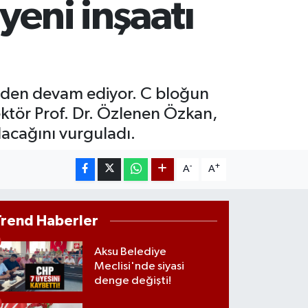
yeni inşaatı
T100
887
%64
COIN
360,53
%-0.76
meden devam ediyor. C bloğun
ektör Prof. Dr. Özlenen Özkan,
acağını vurguladı.
-
+
A
A
Trend Haberler
Aksu Belediye
Meclisi'nde siyasi
denge değişti!