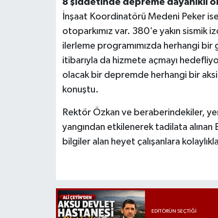
8 şiddetinde depreme dayanıklı o
İnşaat Koordinatörü Medeni Peker ise,
otoparkımız var. 380’e yakın sismik izo
ilerleme programımızda herhangi bir 
itibarıyla da hizmete açmayı hedefliy
olacak bir depremde herhangi bir aks
konuştu.
Rektör Özkan ve beraberindekiler, yen
yangından etkilenerek tadilata alınan B
bilgiler alan heyet çalışanlara kolaylıkla
EDITÖRÜN SEÇTIĞI