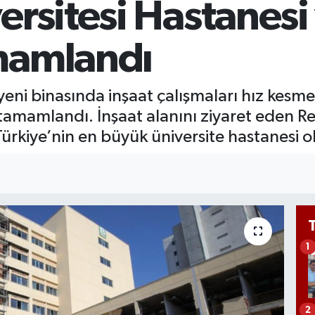
rsitesi Hastanesi 
BİS
13.
BIT
mamlandı
64.
 yeni binasında inşaat çalışmaları hız kes
 tamamlandı. İnşaat alanını ziyaret eden R
kiye’nin en büyük üniversite hastanesi ol
1
2