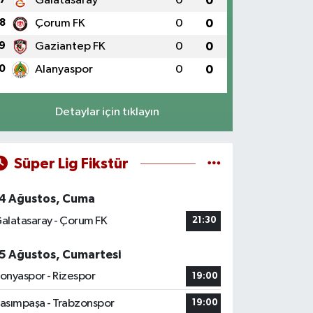
Galatasaray
0
0
8
Çorum FK
0
0
9
Gaziantep FK
0
0
0
Alanyaspor
0
0
Detaylar için tıklayın
Süper Lig Fikstür
4 Ağustos, Cuma
alatasaray - Çorum FK
21:30
5 Ağustos, Cumartesi
onyaspor - Rizespor
19:00
asımpaşa - Trabzonspor
19:00