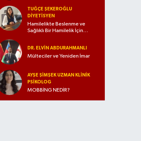
TUĞÇE ŞEKEROĞLU
DIYETISYEN
Hamilelikte Beslenme ve
Sağlıklı Bir Hamilelik İçin
İpuçları
DR. ELVIN ABDURAHMANLI
Mülteciler ve Yeniden İmar
AYŞE ŞIMŞEK UZMAN KLINIK
PSIKOLOG
MOBBİNG NEDİR?