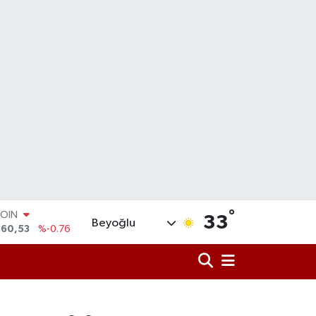
°
LAR
33
Beyoğlu
7069
%0.17
RO
0265
%0.01
RLİN
1897
%0.02
M ALTIN
8.49
%2.12