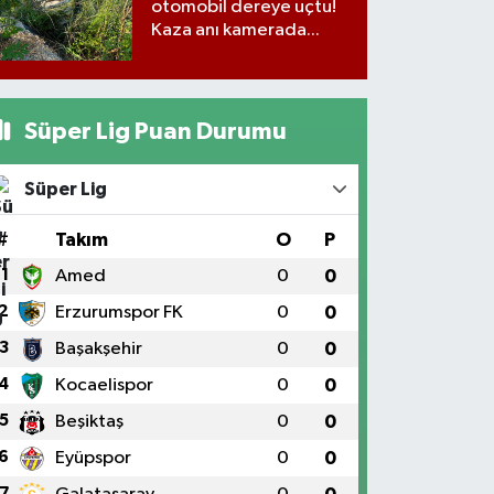
otomobil dereye uçtu!
Kaza anı kamerada...
Süper Lig Puan Durumu
Süper Lig
#
Takım
O
P
1
Amed
0
0
2
Erzurumspor FK
0
0
3
Başakşehir
0
0
4
Kocaelispor
0
0
5
Beşiktaş
0
0
6
Eyüpspor
0
0
7