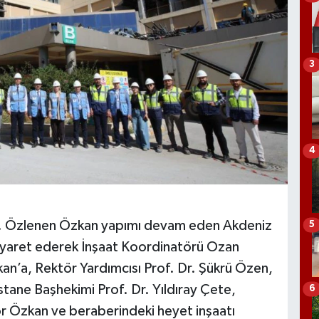
3
4
Dr. Özlenen Özkan yapımı devam eden Akdeniz
5
 ziyaret ederek İnşaat Koordinatörü Ozan
kan’a, Rektör Yardımcısı Prof. Dr. Şükrü Özen,
stane Başhekimi Prof. Dr. Yıldıray Çete,
6
tör Özkan ve beraberindeki heyet inşaatı