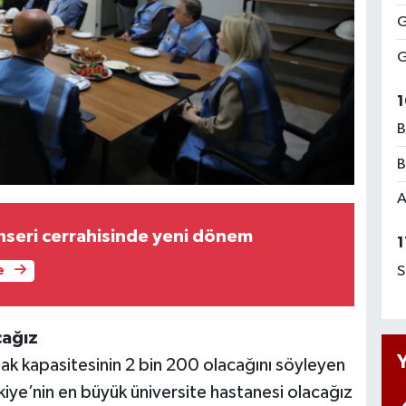
G
G
1
B
B
A
nseri cerrahisinde yeni dönem
1
S
e
cağız
atak kapasitesinin 2 bin 200 olacağını söyleyen
iye’nin en büyük üniversite hastanesi olacağız