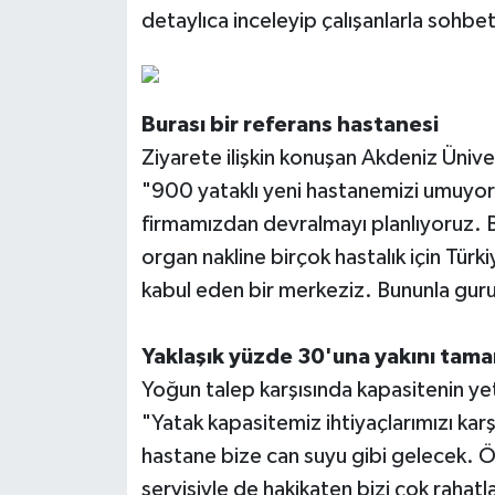
detaylıca inceleyip çalışanlarla sohbet
Burası bir referans hastanesi
Ziyarete ilişkin konuşan Akdeniz Üniv
"900 yataklı yeni hastanemizi umuyor
firmamızdan devralmayı planlıyoruz. B
organ nakline birçok hastalık için Tür
kabul eden bir merkeziz. Bununla gur
Yaklaşık yüzde 30'una yakını tam
Yoğun talep karşısında kapasitenin ye
"Yatak kapasitemiz ihtiyaçlarımızı ka
hastane bize can suyu gibi gelecek. Ö
servisiyle de hakikaten bizi çok rahat