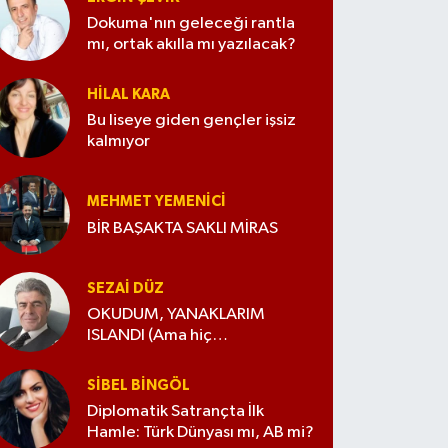
Dokuma'nın geleceği rantla
mı, ortak akılla mı yazılacak?
HILAL KARA
Bu liseye giden gençler işsiz
kalmıyor
MEHMET YEMENICI
BİR BAŞAKTA SAKLI MİRAS
SEZAI DÜZ
OKUDUM, YANAKLARIM
ISLANDI (Ama hiç
değiştirmedim)
SIBEL BINGÖL
Diplomatik Satrançta İlk
Hamle: Türk Dünyası mı, AB mi?