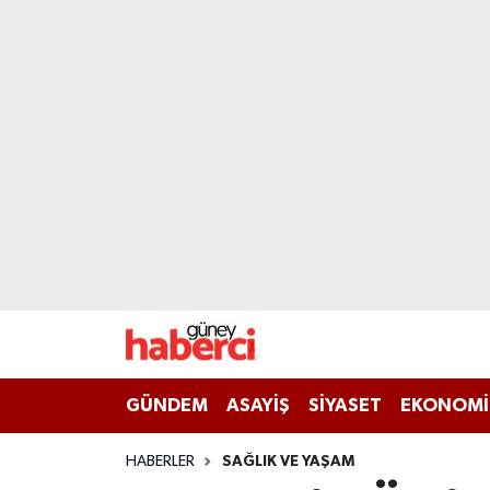
Beyoğlu Hava Durumu
Beyoğlu Trafik Yoğunluk Haritası
Süper Lig Puan Durumu ve Fikstür
Tüm Manşetler
Son Dakika Haberleri
Haber Arşivi
GÜNDEM
ASAYİŞ
SİYASET
EKONOMİ
HABERLER
SAĞLIK VE YAŞAM