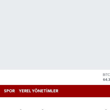
DO
47,
EU
55,
SPOR
YEREL YÖNETİMLER
STE
64,
GRA
661