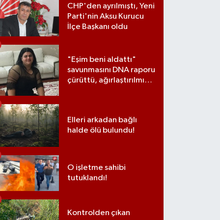
CHP'den ayrılmıştı, Yeni
Parti'nin Aksu Kurucu
İlçe Başkanı oldu
"Eşim beni aldattı"
savunmasını DNA raporu
çürüttü, ağırlaştırılmış
müebbet cezası aldı
Elleri arkadan bağlı
halde ölü bulundu!
O işletme sahibi
tutuklandı!
Kontrolden çıkan