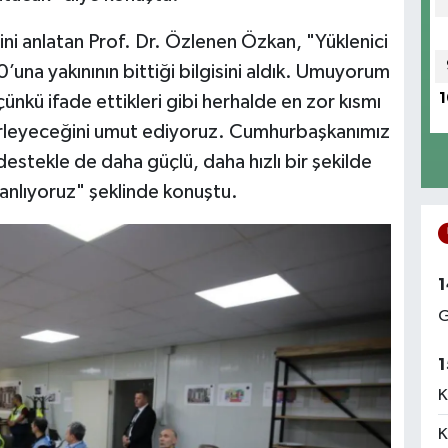
ğini anlatan Prof. Dr. Özlenen Özkan, "Yüklenici
’una yakınının bittiği bilgisini aldık. Umuyorum
1
nkü ifade ettikleri gibi herhalde en zor kısmı
lerleyeceğini umut ediyoruz. Cumhurbaşkanımız
stekle de daha güçlü, daha hızlı bir şekilde
anlıyoruz" şeklinde konuştu.
1
G
1
K
K