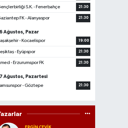
ençlerbirliği S.K. - Fenerbahçe
21:30
aziantep FK - Alanyaspor
21:30
6 Ağustos, Pazar
aşakşehir - Kocaelispor
19:00
eşiktaş - Eyüpspor
21:30
med - Erzurumspor FK
21:30
7 Ağustos, Pazartesi
amsunspor - Göztepe
21:30
Yazarlar
ERGIN ÇEVİK