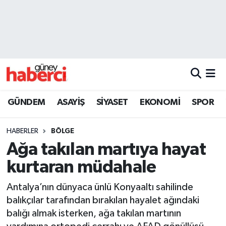
Beyoğlu Hava Durumu
Beyoğlu Trafik Yoğunluk Haritası
Süper Lig Puan Durumu ve Fikstür
GÜNDEM
ASAYİŞ
SİYASET
EKONOMİ
SPOR
Tüm Manşetler
HABERLER
BÖLGE
Son Dakika Haberleri
Ağa takılan martıya hayat
kurtaran müdahale
Haber Arşivi
Antalya’nın dünyaca ünlü Konyaaltı sahilinde
balıkçılar tarafından bırakılan hayalet ağındaki
balığı almak isterken, ağa takılan martının