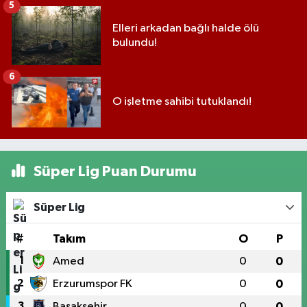
5
Elleri arkadan bağlı halde ölü
bulundu!
6
O işletme sahibi tutuklandı!
Süper Lig Puan Durumu
Süper Lig
#
Takım
O
P
1
Amed
0
0
2
Erzurumspor FK
0
0
3
Başakşehir
0
0