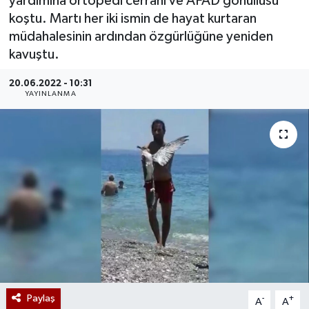
yardımına ortopedi cerrahı ve AFAD gönüllüsü
koştu. Martı her iki ismin de hayat kurtaran
müdahalesinin ardından özgürlüğüne yeniden
kavuştu.
20.06.2022 - 10:31
YAYINLANMA
Paylaş
-
+
A
A