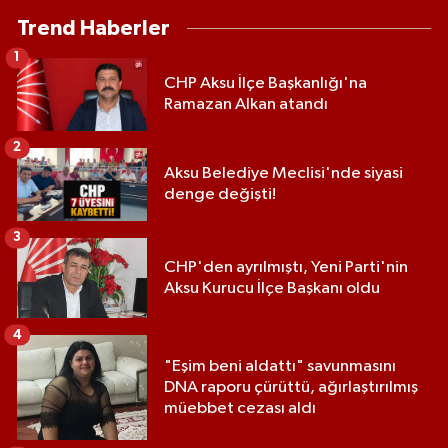
Trend Haberler
1
CHP Aksu İlçe Başkanlığı'na
Ramazan Alkan atandı
2
Aksu Belediye Meclisi'nde siyasi
denge değişti!
3
CHP'den ayrılmıştı, Yeni Parti'nin
Aksu Kurucu İlçe Başkanı oldu
4
"Eşim beni aldattı" savunmasını
DNA raporu çürüttü, ağırlaştırılmış
müebbet cezası aldı