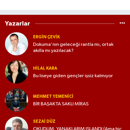
Yazarlar
ERGIN ÇEVİK
Dokuma'nın geleceği rantla mı, ortak
akılla mı yazılacak?
HILAL KARA
Bu liseye giden gençler işsiz kalmıyor
MEHMET YEMENICI
BİR BAŞAKTA SAKLI MİRAS
SEZAI DÜZ
OKUDUM, YANAKLARIM ISLANDI (Ama hiç