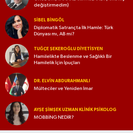
değiştirmedim)
SIBEL BINGÖL
Diplomatik Satrançta İlk Hamle: Türk
Dünyası mı, AB mi?
TUĞÇE ŞEKEROĞLU DIYETISYEN
Hamilelikte Beslenme ve Sağlıklı Bir
Hamilelik İçin İpuçları
DR. ELVIN ABDURAHMANLI
Mülteciler ve Yeniden İmar
AYŞE ŞIMŞEK UZMAN KLINIK PSIKOLOG
MOBBİNG NEDİR?