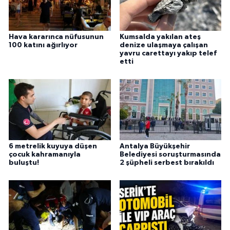
Hava kararınca nüfusunun
Kumsalda yakılan ateş
100 katını ağırlıyor
denize ulaşmaya çalışan
yavru carettayı yakıp telef
etti
6 metrelik kuyuya düşen
Antalya Büyükşehir
çocuk kahramanıyla
Belediyesi soruşturmasında
buluştu!
2 şüpheli serbest bırakıldı