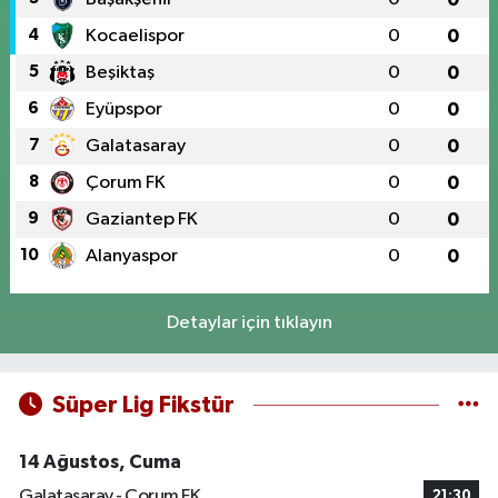
4
Kocaelispor
0
0
5
Beşiktaş
0
0
6
Eyüpspor
0
0
7
Galatasaray
0
0
8
Çorum FK
0
0
9
Gaziantep FK
0
0
10
Alanyaspor
0
0
Detaylar için tıklayın
Süper Lig Fikstür
14 Ağustos, Cuma
Galatasaray - Çorum FK
21:30