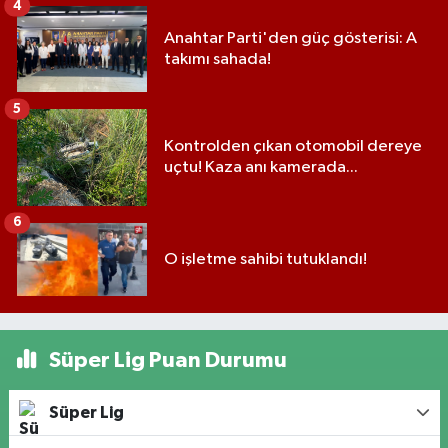
4
Anahtar Parti'den güç gösterisi: A
takımı sahada!
5
Kontrolden çıkan otomobil dereye
uçtu! Kaza anı kamerada...
6
O işletme sahibi tutuklandı!
Süper Lig Puan Durumu
Süper Lig