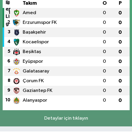
#
Takım
O
P
1
Amed
0
0
2
Erzurumspor FK
0
0
3
Başakşehir
0
0
4
Kocaelispor
0
0
5
Beşiktaş
0
0
6
Eyüpspor
0
0
7
Galatasaray
0
0
8
Çorum FK
0
0
9
Gaziantep FK
0
0
10
Alanyaspor
0
0
Detaylar için tıklayın