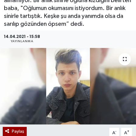
alınamıyor. Bir anlık sinirle oğluna kızdığını belirten
baba, "Oğlumun okumasını istiyordum. Bir anlık
sinirle tartıştık. Keşke şu anda yanımda olsa da
sarılıp gözünden öpsem” dedi.
14.04.2021 - 15:58
YAYINLANMA
Paylaş
-
+
A
A