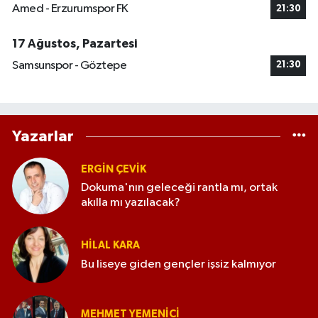
Amed - Erzurumspor FK
21:30
17 Ağustos, Pazartesi
Samsunspor - Göztepe
21:30
Yazarlar
ERGIN ÇEVİK
Dokuma'nın geleceği rantla mı, ortak
akılla mı yazılacak?
HILAL KARA
Bu liseye giden gençler işsiz kalmıyor
MEHMET YEMENICI