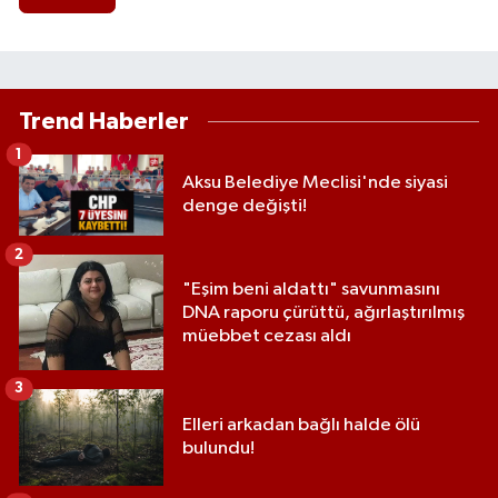
Trend Haberler
1
Aksu Belediye Meclisi'nde siyasi
denge değişti!
2
"Eşim beni aldattı" savunmasını
DNA raporu çürüttü, ağırlaştırılmış
müebbet cezası aldı
3
Elleri arkadan bağlı halde ölü
bulundu!