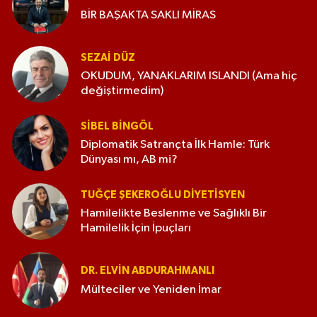
BİR BAŞAKTA SAKLI MİRAS
SEZAI DÜZ
OKUDUM, YANAKLARIM ISLANDI (Ama hiç
değiştirmedim)
SIBEL BINGÖL
Diplomatik Satrançta İlk Hamle: Türk
Dünyası mı, AB mi?
TUĞÇE ŞEKEROĞLU DIYETISYEN
Hamilelikte Beslenme ve Sağlıklı Bir
Hamilelik İçin İpuçları
DR. ELVIN ABDURAHMANLI
Mülteciler ve Yeniden İmar