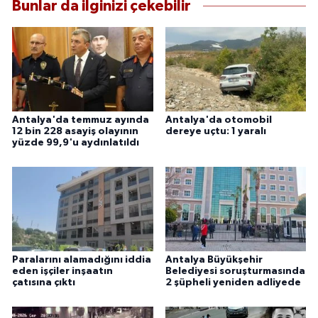
Bunlar da ilginizi çekebilir
Antalya'da temmuz ayında
Antalya'da otomobil
12 bin 228 asayiş olayının
dereye uçtu: 1 yaralı
yüzde 99,9'u aydınlatıldı
Paralarını alamadığını iddia
Antalya Büyükşehir
eden işçiler inşaatın
Belediyesi soruşturmasında
çatısına çıktı
2 şüpheli yeniden adliyede