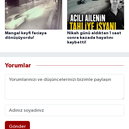
Mangal keyfi faciaya
Nikah günü aldıktan 1 saat
dönüşüyordu!
sonra kazada hayatını
kaybetti!
Yorumlar
Gönder