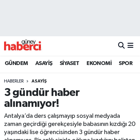
Beyoğlu Hava Durumu
Beyoğlu Trafik Yoğunluk Haritası
Süper Lig Puan Durumu ve Fikstür
GÜNDEM
ASAYİŞ
SİYASET
EKONOMİ
SPOR
Tüm Manşetler
HABERLER
ASAYİŞ
Son Dakika Haberleri
3 gündür haber
alınamıyor!
Haber Arşivi
Antalya’da ders çalışmayıp sosyal medyada
zaman geçirdiği gerekçesiyle babasının kızdığı 20
yaşındaki lise öğrencisinden 3 gündür haber