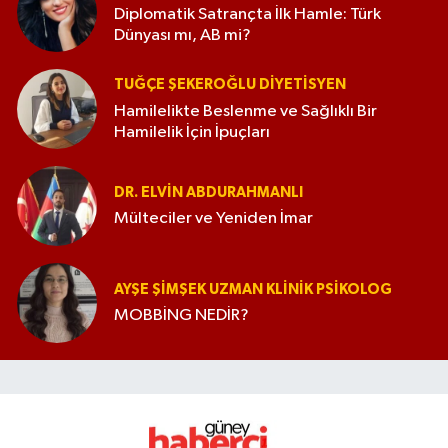
Diplomatik Satrançta İlk Hamle: Türk
Dünyası mı, AB mi?
TUĞÇE ŞEKEROĞLU DIYETISYEN
Hamilelikte Beslenme ve Sağlıklı Bir
Hamilelik İçin İpuçları
DR. ELVIN ABDURAHMANLI
Mülteciler ve Yeniden İmar
AYŞE ŞIMŞEK UZMAN KLINIK PSIKOLOG
MOBBİNG NEDİR?