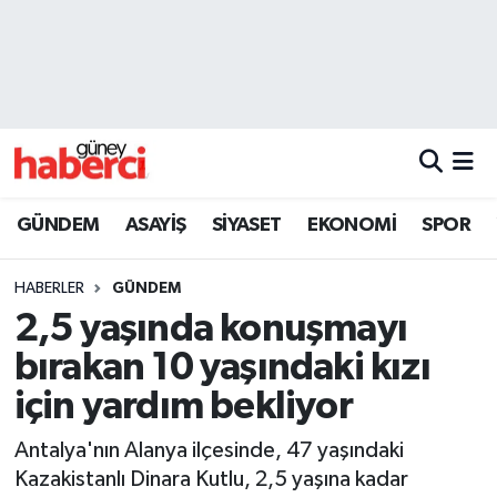
Beyoğlu Hava Durumu
Beyoğlu Trafik Yoğunluk Haritası
Süper Lig Puan Durumu ve Fikstür
GÜNDEM
ASAYİŞ
SİYASET
EKONOMİ
SPOR
Tüm Manşetler
HABERLER
GÜNDEM
Son Dakika Haberleri
2,5 yaşında konuşmayı
bırakan 10 yaşındaki kızı
Haber Arşivi
için yardım bekliyor
Antalya'nın Alanya ilçesinde, 47 yaşındaki
Kazakistanlı Dinara Kutlu, 2,5 yaşına kadar