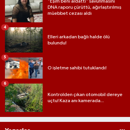
"Eşim beni aldattı" savunmasını
DNA raporu çürüttü, ağırlaştırılmış
müebbet cezası aldı
4
Elleri arkadan bağlı halde ölü
bulundu!
5
O işletme sahibi tutuklandı!
6
Kontrolden çıkan otomobil dereye
uçtu! Kaza anı kamerada...