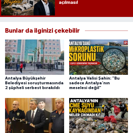
açılması!
Bunlar da ilginizi çekebilir
Antalya Büyükşehir
Antalya Valisi Şahin: "Bu
Belediyesi soruşturmasında
sadece Antalya'nın
2 şüpheli serbest bırakıldı
meselesi değil"