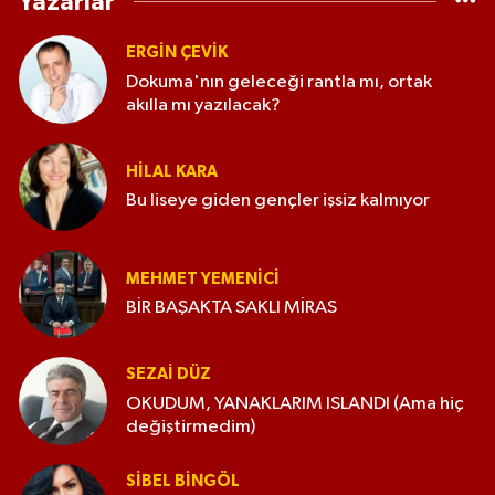
Yazarlar
ERGIN ÇEVİK
Dokuma'nın geleceği rantla mı, ortak
akılla mı yazılacak?
HILAL KARA
Bu liseye giden gençler işsiz kalmıyor
MEHMET YEMENICI
BİR BAŞAKTA SAKLI MİRAS
SEZAI DÜZ
OKUDUM, YANAKLARIM ISLANDI (Ama hiç
değiştirmedim)
SIBEL BINGÖL