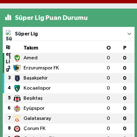
Süper Lig Puan Durumu
Süper Lig
#
Takım
O
P
1
Amed
0
0
2
Erzurumspor FK
0
0
3
Başakşehir
0
0
4
Kocaelispor
0
0
5
Beşiktaş
0
0
6
Eyüpspor
0
0
7
Galatasaray
0
0
8
Çorum FK
0
0