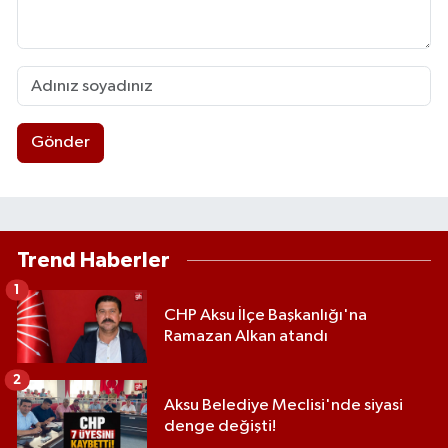
Gönder
Trend Haberler
1
CHP Aksu İlçe Başkanlığı'na
Ramazan Alkan atandı
2
Aksu Belediye Meclisi'nde siyasi
denge değişti!