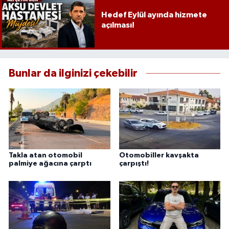
Hedef Eylül ayında hizmete
açılması!
Bunlar da ilginizi çekebilir
Takla atan otomobil
Otomobiller kavşakta
palmiye ağacına çarptı
çarpıştı!