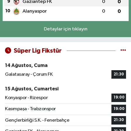
9
Gaziantep FK
0
0
10
Alanyaspor
0
0
Detaylar için tıklayın
Süper Lig Fikstür
14 Ağustos, Cuma
Galatasaray - Çorum FK
21:30
15 Ağustos, Cumartesi
Konyaspor - Rizespor
19:00
Kasımpaşa - Trabzonspor
19:00
Gençlerbirliği S.K. - Fenerbahçe
21:30