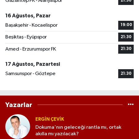
Gaziantep FK - Alanyaspor
21:30
16 Ağustos, Pazar
Başakşehir - Kocaelispor
19:00
Beşiktaş - Eyüpspor
21:30
Amed - Erzurumspor FK
21:30
17 Ağustos, Pazartesi
Samsunspor - Göztepe
21:30
Yazarlar
ERGIN ÇEVİK
Dokuma'nın geleceği rantla mı, ortak
akılla mı yazılacak?