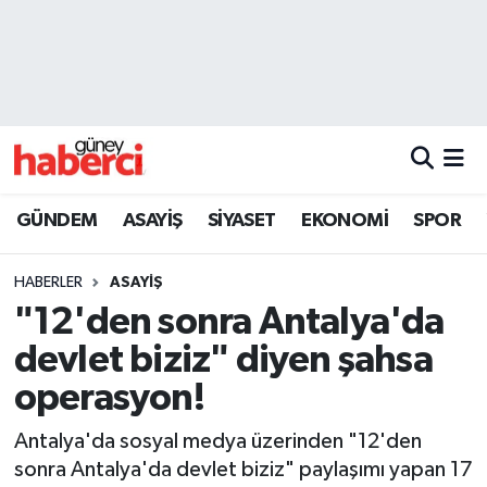
Beyoğlu Hava Durumu
Beyoğlu Trafik Yoğunluk Haritası
Süper Lig Puan Durumu ve Fikstür
GÜNDEM
ASAYİŞ
SİYASET
EKONOMİ
SPOR
Tüm Manşetler
HABERLER
ASAYİŞ
Son Dakika Haberleri
"12'den sonra Antalya'da
devlet biziz" diyen şahsa
Haber Arşivi
operasyon!
Antalya'da sosyal medya üzerinden "12'den
sonra Antalya'da devlet biziz" paylaşımı yapan 17