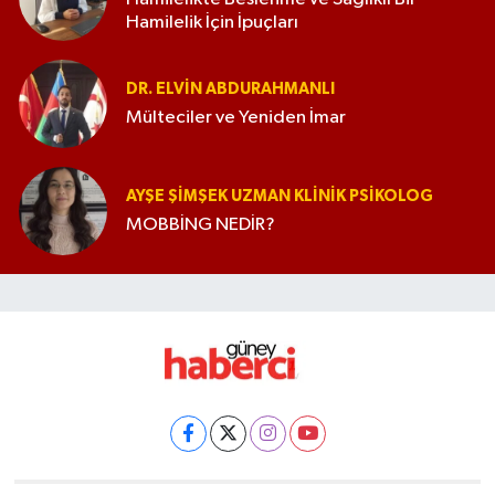
Hamilelik İçin İpuçları
DR. ELVIN ABDURAHMANLI
Mülteciler ve Yeniden İmar
AYŞE ŞIMŞEK UZMAN KLINIK PSIKOLOG
MOBBİNG NEDİR?