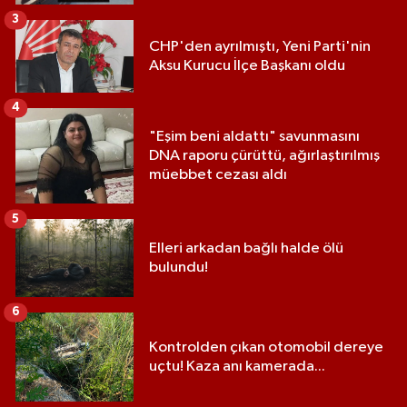
3
CHP'den ayrılmıştı, Yeni Parti'nin
Aksu Kurucu İlçe Başkanı oldu
4
"Eşim beni aldattı" savunmasını
DNA raporu çürüttü, ağırlaştırılmış
müebbet cezası aldı
5
Elleri arkadan bağlı halde ölü
bulundu!
6
Kontrolden çıkan otomobil dereye
uçtu! Kaza anı kamerada...