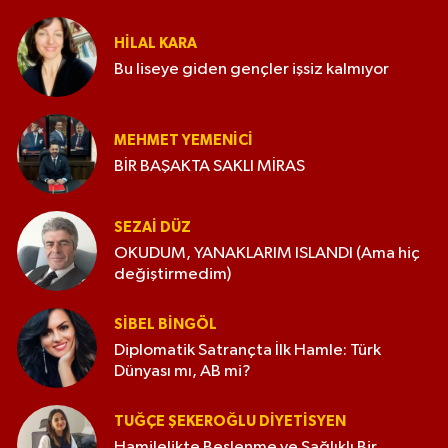
HILAL KARA
Bu liseye giden gençler işsiz kalmıyor
MEHMET YEMENICI
BİR BAŞAKTA SAKLI MİRAS
SEZAI DÜZ
OKUDUM, YANAKLARIM ISLANDI (Ama hiç
değiştirmedim)
SIBEL BINGÖL
Diplomatik Satrançta İlk Hamle: Türk
Dünyası mı, AB mi?
TUĞÇE ŞEKEROĞLU DIYETISYEN
Hamilelikte Beslenme ve Sağlıklı Bir