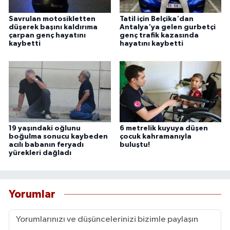
Savrulan motosikletten
Tatil için Belçika'dan
düşerek başını kaldırıma
Antalya'ya gelen gurbetçi
çarpan genç hayatını
genç trafik kazasında
kaybetti
hayatını kaybetti
19 yaşındaki oğlunu
6 metrelik kuyuya düşen
boğulma sonucu kaybeden
çocuk kahramanıyla
acılı babanın feryadı
buluştu!
yürekleri dağladı
Yorumlar