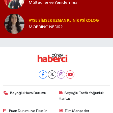
Mülteciler ve Yeniden İmar
AYŞE ŞIMŞEK UZMAN KLINIK PSIKOLOG
MOBBİNG NEDİR?
Beyoğlu Hava Durumu
Beyoğlu Trafik Yoğunluk
Haritası
Puan Durumu ve Fikstür
Tüm Manşetler