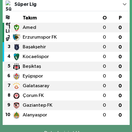
Süper Lig
#
Takım
O
P
1
Amed
0
0
2
Erzurumspor FK
0
0
3
Başakşehir
0
0
4
Kocaelispor
0
0
5
Beşiktaş
0
0
6
Eyüpspor
0
0
7
Galatasaray
0
0
8
Çorum FK
0
0
9
Gaziantep FK
0
0
10
Alanyaspor
0
0