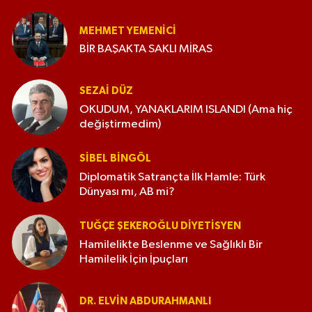
MEHMET YEMENICI
BİR BAŞAKTA SAKLI MİRAS
SEZAI DÜZ
OKUDUM, YANAKLARIM ISLANDI (Ama hiç
değiştirmedim)
SIBEL BINGÖL
Diplomatik Satrançta İlk Hamle: Türk
Dünyası mı, AB mi?
TUĞÇE ŞEKEROĞLU DIYETISYEN
Hamilelikte Beslenme ve Sağlıklı Bir
Hamilelik İçin İpuçları
DR. ELVIN ABDURAHMANLI