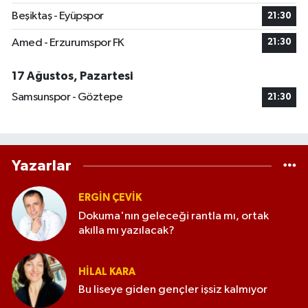
Beşiktaş - Eyüpspor
21:30
Amed - Erzurumspor FK
21:30
17 Ağustos, Pazartesi
Samsunspor - Göztepe
21:30
Yazarlar
ERGIN ÇEVİK
Dokuma'nın geleceği rantla mı, ortak
akılla mı yazılacak?
HILAL KARA
Bu liseye giden gençler işsiz kalmıyor