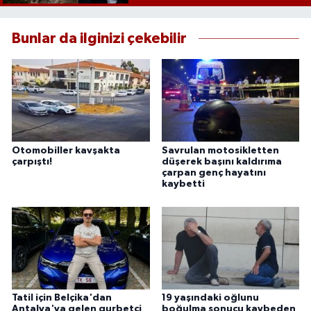
Bunlar da ilginizi çekebilir
Otomobiller kavşakta
Savrulan motosikletten
çarpıştı!
düşerek başını kaldırıma
çarpan genç hayatını
kaybetti
Tatil için Belçika'dan
19 yaşındaki oğlunu
Antalya'ya gelen gurbetçi
boğulma sonucu kaybeden