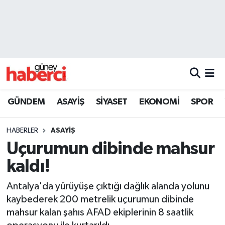
Beyoğlu Hava Durumu
Beyoğlu Trafik Yoğunluk Haritası
Süper Lig Puan Durumu ve Fikstür
GÜNDEM
ASAYİŞ
SİYASET
EKONOMİ
SPOR
Tüm Manşetler
HABERLER
ASAYİŞ
Son Dakika Haberleri
Uçurumun dibinde mahsur
kaldı!
Haber Arşivi
Antalya'da yürüyüşe çıktığı dağlık alanda yolunu
kaybederek 200 metrelik uçurumun dibinde
mahsur kalan şahıs AFAD ekiplerinin 8 saatlik