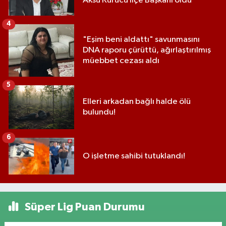
Aksu Kurucu İlçe Başkanı oldu
4
"Eşim beni aldattı" savunmasını
DNA raporu çürüttü, ağırlaştırılmış
müebbet cezası aldı
5
Elleri arkadan bağlı halde ölü
bulundu!
6
O işletme sahibi tutuklandı!
Süper Lig Puan Durumu