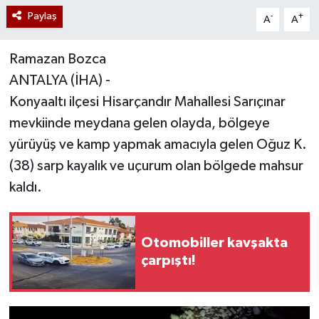
Paylaş
-
+
A
A
Ramazan Bozca
ANTALYA (İHA) -
Konyaaltı ilçesi Hisarçandır Mahallesi Sarıçınar
mevkiinde meydana gelen olayda, bölgeye
yürüyüş ve kamp yapmak amacıyla gelen Oğuz K.
(38) sarp kayalık ve uçurum olan bölgede mahsur
kaldı.
Otomobiller kavşakta
çarpıştı!