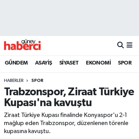
Beyoğlu Hava Durumu
Beyoğlu Trafik Yoğunluk Haritası
Süper Lig Puan Durumu ve Fikstür
GÜNDEM
ASAYİŞ
SİYASET
EKONOMİ
SPOR
Tüm Manşetler
HABERLER
SPOR
Son Dakika Haberleri
Trabzonspor, Ziraat Türkiye
Kupası'na kavuştu
Haber Arşivi
Ziraat Türkiye Kupası finalinde Konyaspor'u 2-1
mağlup eden Trabzonspor, düzenlenen törenle
kupasına kavuştu.