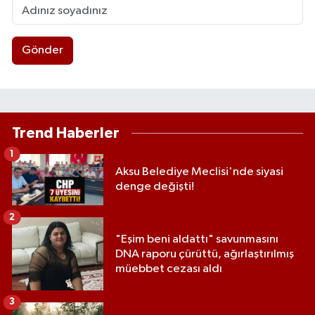
Gönder
Trend Haberler
1
Aksu Belediye Meclisi'nde siyasi
denge değişti!
2
"Eşim beni aldattı" savunmasını
DNA raporu çürüttü, ağırlaştırılmış
müebbet cezası aldı
3