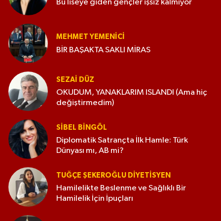
Bu liseye giden gençler işsiz kalmıyor
MEHMET YEMENICI
BİR BAŞAKTA SAKLI MİRAS
SEZAI DÜZ
OKUDUM, YANAKLARIM ISLANDI (Ama hiç
değiştirmedim)
SIBEL BINGÖL
Diplomatik Satrançta İlk Hamle: Türk
Dünyası mı, AB mi?
TUĞÇE ŞEKEROĞLU DIYETISYEN
Hamilelikte Beslenme ve Sağlıklı Bir
Hamilelik İçin İpuçları