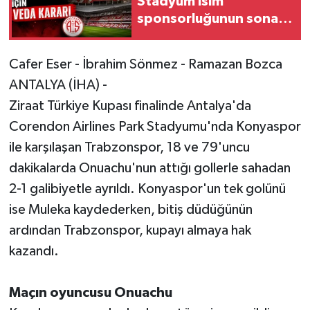
Stadyum isim
sponsorluğunun sona
erdiğini duyurdu!
Cafer Eser - İbrahim Sönmez - Ramazan Bozca
ANTALYA (İHA) -
Ziraat Türkiye Kupası finalinde Antalya'da
Corendon Airlines Park Stadyumu'nda Konyaspor
ile karşılaşan Trabzonspor, 18 ve 79'uncu
dakikalarda Onuachu'nun attığı gollerle sahadan
2-1 galibiyetle ayrıldı. Konyaspor'un tek golünü
ise Muleka kaydederken, bitiş düdüğünün
ardından Trabzonspor, kupayı almaya hak
kazandı.
Maçın oyuncusu Onuachu