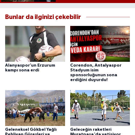
Bunlar da ilginizi çekebilir
Alanyaspor’un Erzurum
Corendon, Antalyaspor
kampı sona erdi
Stadyum isim
sponsorluğunun sona
erdiğini duyurdu!
Geleneksel Gökbel Yağlı
Geleceğin raketleri
Pehlivan Güreşleri ve
Muratpaşa'da yetişiyor