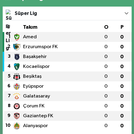
Süper Lig
#
Takım
O
P
1
Amed
0
0
2
Erzurumspor FK
0
0
3
Başakşehir
0
0
4
Kocaelispor
0
0
5
Beşiktaş
0
0
6
Eyüpspor
0
0
7
Galatasaray
0
0
8
Çorum FK
0
0
9
Gaziantep FK
0
0
10
Alanyaspor
0
0