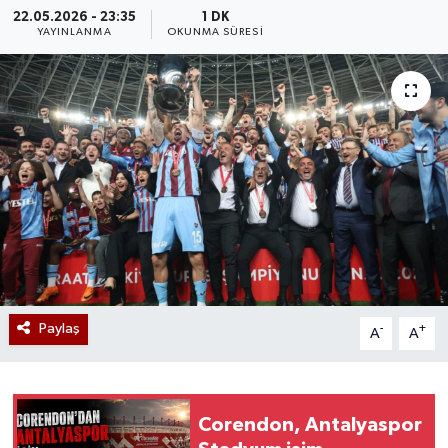
22.05.2026 - 23:35
1 DK
YAYINLANMA
OKUNMA SÜRESI
Paylaş
-
+
A
A
Corendon, Antalyaspor