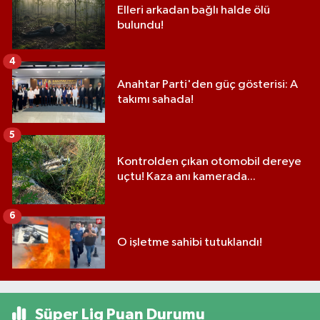
Elleri arkadan bağlı halde ölü
bulundu!
4
Anahtar Parti'den güç gösterisi: A
takımı sahada!
5
Kontrolden çıkan otomobil dereye
uçtu! Kaza anı kamerada...
6
O işletme sahibi tutuklandı!
Süper Lig Puan Durumu