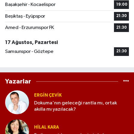
Başakşehir - Kocaelispor
19:00
Beşiktaş - Eyüpspor
21:30
Amed - Erzurumspor FK
21:30
17 Ağustos, Pazartesi
Samsunspor - Göztepe
21:30
Yazarlar
ERGIN ÇEVİK
Dokuma'nın geleceği rantla mı, ortak
akılla mı yazılacak?
HILAL KARA