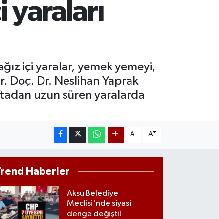
i yaraları
ST100
.779
%-14
ğız içi yaralar, yemek yemeyi,
r. Doç. Dr. Neslihan Yaprak
haftadan uzun süren yaralarda
-
+
A
A
Trend Haberler
Aksu Belediye
Meclisi'nde siyasi
denge değişti!