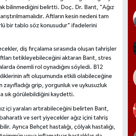
ak bilinmediğini belirtti. Doç. Dr. Barıt, "Ağız
 karıştırılmamalıdır. Aftların kesin nedeni tam
lü bir tablo söz konusudur" ifadelerini
cekler, diş fırçalama sırasında oluşan tahrişler
tları tetikleyebileceğini aktaran Barıt, stres
aralarda önemli rol oynadığını söyledi. B12
ikliklerinin aft oluşumunda etkili olabileceğine
in zayıfladığı grip, yorgunluk ve uykusuzluk
 sık görülebildiğini kaydetti.
z içi yaraları artırabileceğini belirten Barıt,
baharatlı ve sert yiyecekler ağız içini tahriş
ilir. Ayrıca Behçet hastalığı, çölyak hastalığı,
 otoimmün veya inflamatuar hastalıklar da