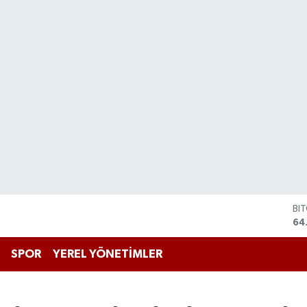
BI
64
DO
47
EU
55
SPOR
YEREL YÖNETİMLER
ST
64
GR
66