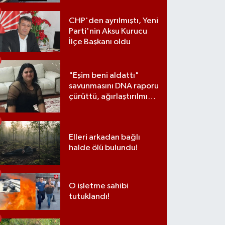
CHP'den ayrılmıştı, Yeni
Parti'nin Aksu Kurucu
İlçe Başkanı oldu
"Eşim beni aldattı"
savunmasını DNA raporu
çürüttü, ağırlaştırılmış
müebbet cezası aldı
Elleri arkadan bağlı
halde ölü bulundu!
O işletme sahibi
tutuklandı!