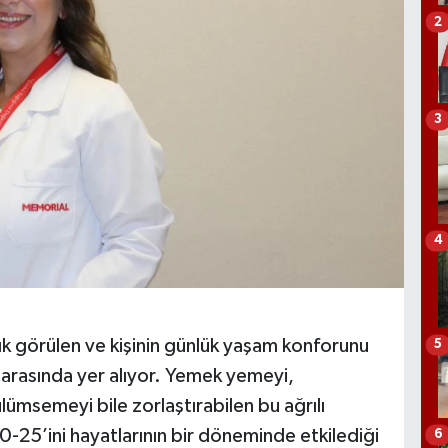
2
3
4
 sık görülen ve kişinin günlük yaşam konforunu
5
ı arasında yer alıyor. Yemek yemeyi,
lümsemeyi bile zorlaştırabilen bu ağrılı
-25’ini hayatlarının bir döneminde etkilediği
6