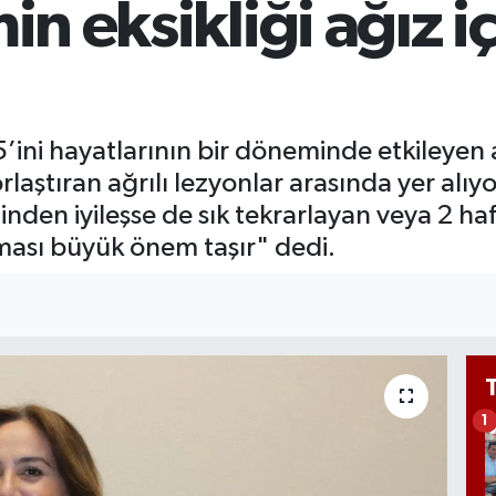
in eksikliği ağız iç
Bİ
13
ini hayatlarının bir döneminde etkileyen a
aştıran ağrılı lezyonlar arasında yer alıyo
iğinden iyileşse de sık tekrarlayan veya 2 
lması büyük önem taşır" dedi.
1