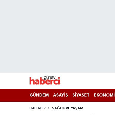
Beyoğlu Hava Durumu
Beyoğlu Trafik Yoğunluk Haritası
Süper Lig Puan Durumu ve Fikstür
Tüm Manşetler
Son Dakika Haberleri
Haber Arşivi
GÜNDEM
ASAYİŞ
SİYASET
EKONOMİ
HABERLER
SAĞLIK VE YAŞAM