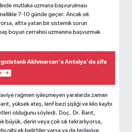
halinde mutlaka uzmana başvurulması
enellikle 7-10 günde geçer. Ancak sık
orsa, altta yatan bir sistemik sorun
e baş boyun cerrahisi uzmanına başvurmak
rgızistanlı Akhmarcan'a Antalya'da şifa
e
tedaviye rağmen iyileşmeyen yaralarda zaman
ıt, yüksek ateş, lenf bezi şişliği ve kilo kaybı
retleri olduğunu söyledi. Doç. Dr. Barıt,
k büyük, derin veya çok sık tekrarlıyorsa,
ybı gibi ek belirtiler varsa ya da tedaviye