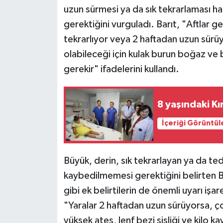
uzun sürmesi ya da sık tekrarlaması 
gerektiğini vurguladı. Barıt, "Aftlar g
tekrarlıyor veya 2 haftadan uzun sürüy
olabileceği için kulak burun boğaz v
gerekir" ifadelerini kullandı.
8 yaşındaki Kı
İçeriği Görüntül
Büyük, derin, sık tekrarlayan ya da 
kaybedilmemesi gerektiğini belirten Bar
gibi ek belirtilerin de önemli uyarı işa
"Yaralar 2 haftadan uzun sürüyorsa, ço
yüksek ateş, lenf bezi şişliği ve kilo ka