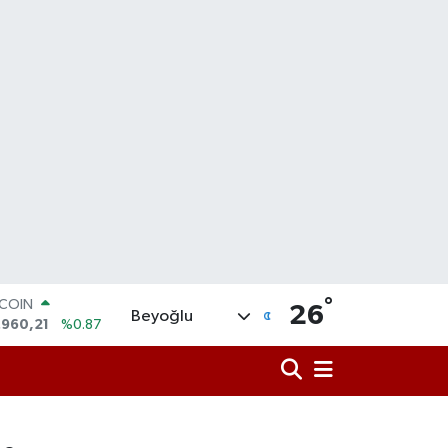
TCOIN
.960,21
%0.87
°
LAR
26
Beyoğlu
,7436
%0.18
RO
,2510
%0.32
ERLİN
,4811
%0.38
AM ALTIN
48.99
%2.59