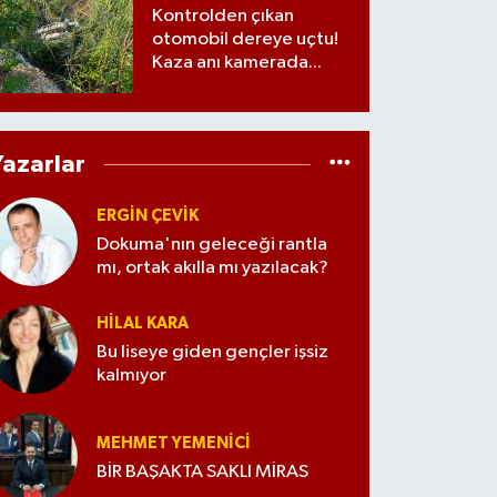
Kontrolden çıkan
otomobil dereye uçtu!
Kaza anı kamerada...
Yazarlar
ERGIN ÇEVİK
Dokuma'nın geleceği rantla
mı, ortak akılla mı yazılacak?
HILAL KARA
Bu liseye giden gençler işsiz
kalmıyor
MEHMET YEMENICI
BİR BAŞAKTA SAKLI MİRAS