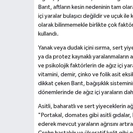
Barıt, aftların kesin nedeninin tam olar
içi yaralar bulaşıcı değildir ve uçuk ile
olarak bilinmemekle birlikte çok faktör
kullandı.
Yanak veya dudak içini ısırma, sert yiye
ya da protez kaynaklı yaralanmaların af
ve psikolojik faktörlerin de ağız içi y
vitamini, demir, çinko ve folik asit eks
dikkat çeken Barıt, bağışıklık sistemin
dönemlerinde de ağız içi yaraların daha
Asitli, baharatlı ve sert yiyeceklerin ağı
"Portakal, domates gibi asitli gıdalar, 
ederek mevcut yaraların ağrısını artırab
Crohn hastalığı ve ülseratif kolit gibi