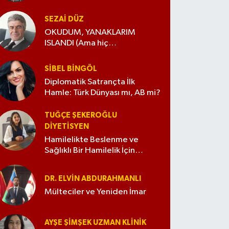
SEZAI DÜZ
OKUDUM, YANAKLARIM
ISLANDI (Ama hiç
değiştirmedim)
SIBEL BINGÖL
Diplomatik Satrançta İlk
Hamle: Türk Dünyası mı, AB mi?
TUĞÇE ŞEKEROĞLU
DIYETISYEN
Hamilelikte Beslenme ve
Sağlıklı Bir Hamilelik İçin
İpuçları
DR. ELVIN ABDURAHMANLI
Mülteciler ve Yeniden İmar
AYŞE ŞIMŞEK UZMAN KLINIK