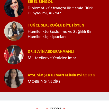
SIBEL BINGÖL
Diplomatik Satrançta İlk Hamle: Türk
Dünyası mı, AB mi?
TUĞÇE ŞEKEROĞLU DIYETISYEN
Hamilelikte Beslenme ve Sağlıklı Bir
Hamilelik İçin İpuçları
DR. ELVIN ABDURAHMANLI
Mülteciler ve Yeniden İmar
AYŞE ŞIMŞEK UZMAN KLINIK PSIKOLOG
MOBBİNG NEDİR?