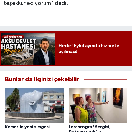
teşekkür ediyorum" dedi.
Hedef Eylül ayında hizmete
açılması!
Bunlar da ilginizi çekebilir
Kemer’in yeni simgesi
Lerestograf Sergisi,
Dokumapark'ta