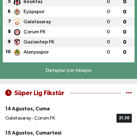
5
Beşiktaş
0
0
6
Eyüpspor
0
0
7
Galatasaray
0
0
8
Çorum FK
0
0
9
Gaziantep FK
0
0
10
Alanyaspor
0
0
Detaylar için tıklayın
Süper Lig Fikstür
14 Ağustos, Cuma
Galatasaray - Çorum FK
21:30
15 Ağustos, Cumartesi