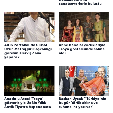
sanatseverlerle buluştu
Altın Portakal'da Ulusal
Anne babalar çocuklarıyla
Uzun Metraj Jüri Başkanlığı
Troya gösterisinde sahne
görevini Derviş Zaim
aldı
yapacak
Anadolu Ateşi ‘Troya’
Başkan Uysal: ‘'Türkiye'nin
gösterisiyle Üç Bin Yıllık
bugün Yörük aklına ve
Antik Tiyatro Aspendosta
ruhuna ihtiyacı var''