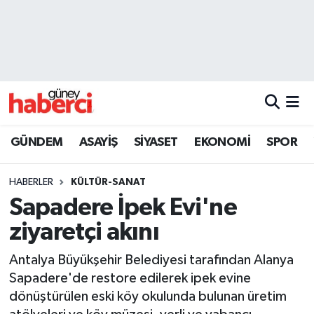
Beyoğlu Hava Durumu
Beyoğlu Trafik Yoğunluk Haritası
Süper Lig Puan Durumu ve Fikstür
GÜNDEM
ASAYİŞ
SİYASET
EKONOMİ
SPOR
Tüm Manşetler
HABERLER
KÜLTÜR-SANAT
Son Dakika Haberleri
Sapadere İpek Evi'ne
ziyaretçi akını
Haber Arşivi
Antalya Büyükşehir Belediyesi tarafından Alanya
Sapadere'de restore edilerek ipek evine
dönüştürülen eski köy okulunda bulunan üretim