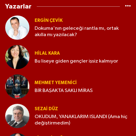
Yazarlar
ERGIN ÇEVİK
Dokuma'nın geleceği rantla mı, ortak
akılla mı yazılacak?
HILAL KARA
Bu liseye giden gençler işsiz kalmıyor
MEHMET YEMENICI
BİR BAŞAKTA SAKLI MİRAS
SEZAI DÜZ
OKUDUM, YANAKLARIM ISLANDI (Ama hiç
değiştirmedim)