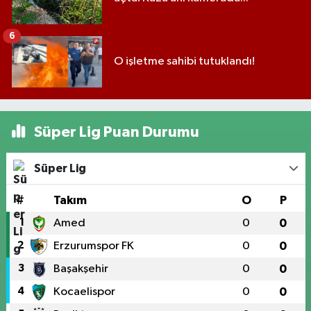
6
O işletme sahibi tutuklandı!
Süper Lig Puan Durumu
Süper Lig
#
Takım
O
P
1
Amed
0
0
2
Erzurumspor FK
0
0
3
Başakşehir
0
0
4
Kocaelispor
0
0