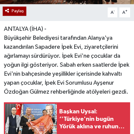
Paylaş
-
+
A
A
ANTALYA (İHA) -
Büyükşehir Belediyesi tarafından Alanya'ya
kazandırılan Sapadere İpek Evi, ziyaretçilerini
ağırlamayı sürdürüyor. İpek Evi'ne çocuklar da
yoğun ilgi gösteriyor. Sabah erken saatlerde İpek
Evi'nin bahçesinde yeşillikler içerisinde kahvaltı
yapan çocuklar, İpek Evi Sorumlusu Ayşenur
Özdoğan Gülmez rehberliğinde atölyeleri gezdi.
Başkan Uysal:
‘'Türkiye'nin bugün
Yörük aklına ve ruhuna
ihtiyacı var''