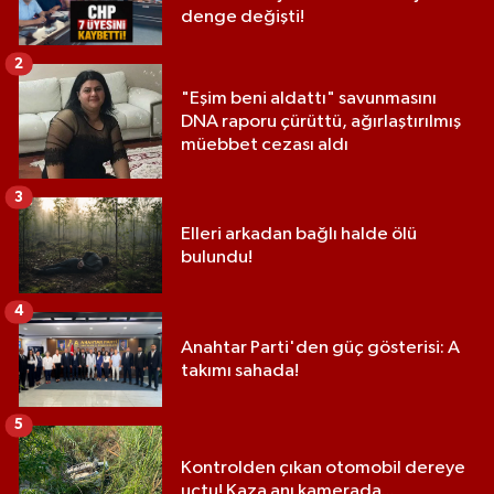
denge değişti!
2
"Eşim beni aldattı" savunmasını
DNA raporu çürüttü, ağırlaştırılmış
müebbet cezası aldı
3
Elleri arkadan bağlı halde ölü
bulundu!
4
Anahtar Parti'den güç gösterisi: A
takımı sahada!
5
Kontrolden çıkan otomobil dereye
uçtu! Kaza anı kamerada...