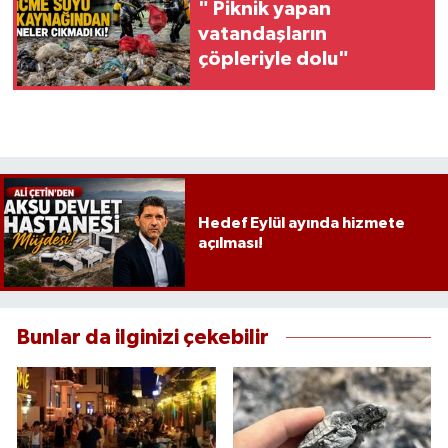
" Piknik yapan
vatandaşların
çöpleriyle dolu"
Hedef Eylül ayında hizmete
açılması!
Bunlar da ilginizi çekebilir