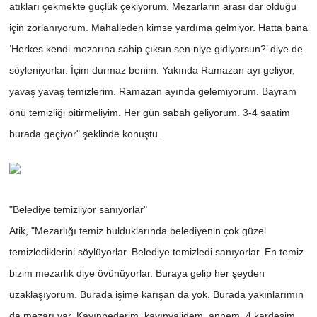
atıkları çekmekte güçlük çekiyorum. Mezarların arası dar olduğu
için zorlanıyorum. Mahalleden kimse yardıma gelmiyor. Hatta bana
‘Herkes kendi mezarına sahip çıksın sen niye gidiyorsun?’ diye de
söyleniyorlar. İçim durmaz benim. Yakında Ramazan ayı geliyor,
yavaş yavaş temizlerim. Ramazan ayında gelemiyorum. Bayram
önü temizliği bitirmeliyim. Her gün sabah geliyorum. 3-4 saatim
burada geçiyor" şeklinde konuştu.
"Belediye temizliyor sanıyorlar"
Atik, "Mezarlığı temiz bulduklarında belediyenin çok güzel
temizlediklerini söylüyorlar. Belediye temizledi sanıyorlar. En temiz
bizim mezarlık diye övünüyorlar. Buraya gelip her şeyden
uzaklaşıyorum. Burada işime karışan da yok. Burada yakınlarımın
da mezarı var. Kayınpederim, kayınvalidem, annem, 4 kardeşim