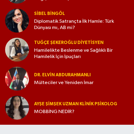
SIBEL BINGÖL
Diplomatik Satrançta İlk Hamle: Türk
Dünyası mı, AB mi?
TUĞÇE ŞEKEROĞLU DIYETISYEN
Hamilelikte Beslenme ve Sağlıklı Bir
Hamilelik İçin İpuçları
DR. ELVIN ABDURAHMANLI
Mülteciler ve Yeniden İmar
AYŞE ŞIMŞEK UZMAN KLINIK PSIKOLOG
MOBBİNG NEDİR?