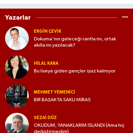
Yazarlar
ERGIN ÇEVİK
Dokuma'nın geleceği rantla mı, ortak
akılla mı yazılacak?
HILAL KARA
Bu liseye giden gençler işsiz kalmıyor
MEHMET YEMENICI
BİR BAŞAKTA SAKLI MİRAS
SEZAI DÜZ
OKUDUM, YANAKLARIM ISLANDI (Ama hiç
değiştirmedim)