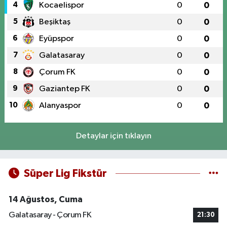
4
Kocaelispor
0
0
5
Beşiktaş
0
0
6
Eyüpspor
0
0
7
Galatasaray
0
0
8
Çorum FK
0
0
9
Gaziantep FK
0
0
10
Alanyaspor
0
0
Detaylar için tıklayın
Süper Lig Fikstür
14 Ağustos, Cuma
Galatasaray - Çorum FK
21:30