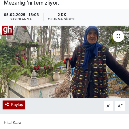
Mezarlığı'nı temizliyor.
05.02.2025 - 13:03
2 DK
YAYINLANMA
OKUNMA SÜRESI
Paylaş
-
+
A
A
Hilal Kara