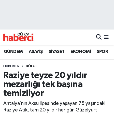
Beyoğlu Hava Durumu
Beyoğlu Trafik Yoğunluk Haritası
Süper Lig Puan Durumu ve Fikstür
GÜNDEM
ASAYİŞ
SİYASET
EKONOMİ
SPOR
Tüm Manşetler
HABERLER
BÖLGE
Son Dakika Haberleri
Raziye teyze 20 yıldır
mezarlığı tek başına
Haber Arşivi
temizliyor
Antalya’nın Aksu ilçesinde yaşayan 75 yaşındaki
Raziye Atik, tam 20 yıldır her gün Güzelyurt