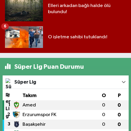
Elleri arkadan bağlı halde ölü
bulundu!
6
O işletme sahibi tutuklandı!
Süper Lig Puan Durumu
Süper Lig
#
Takım
O
P
1
Amed
0
0
2
Erzurumspor FK
0
0
3
Başakşehir
0
0