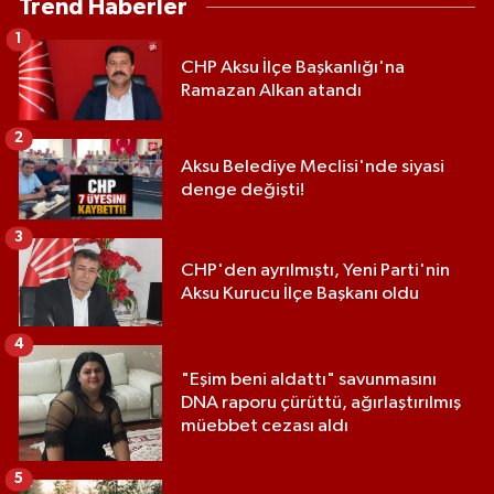
Trend Haberler
1
CHP Aksu İlçe Başkanlığı'na
Ramazan Alkan atandı
2
Aksu Belediye Meclisi'nde siyasi
denge değişti!
3
CHP'den ayrılmıştı, Yeni Parti'nin
Aksu Kurucu İlçe Başkanı oldu
4
"Eşim beni aldattı" savunmasını
DNA raporu çürüttü, ağırlaştırılmış
müebbet cezası aldı
5