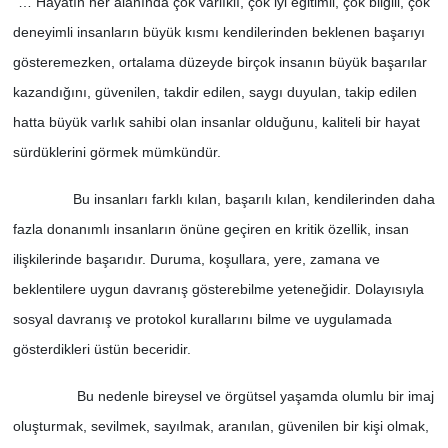
“… Hayatın her alanında çok varlıklı, çok iyi eğitimli, çok bilgili, çok
deneyimli insanların büyük kısmı kendilerinden beklenen başarıyı
gösteremezken, ortalama düzeyde birçok insanın büyük başarılar
kazandığını, güvenilen, takdir edilen, saygı duyulan, takip edilen
hatta büyük varlık sahibi olan insanlar olduğunu, kaliteli bir hayat
sürdüklerini görmek mümkündür.
Bu insanları farklı kılan, başarılı kılan, kendilerinden daha
fazla donanımlı insanların önüne geçiren en kritik özellik, insan
ilişkilerinde başarıdır. Duruma, koşullara, yere, zamana ve
beklentilere uygun davranış gösterebilme yeteneğidir. Dolayısıyla
sosyal davranış ve protokol kurallarını bilme ve uygulamada
gösterdikleri üstün beceridir.
Bu nedenle bireysel ve örgütsel yaşamda olumlu bir imaj
oluşturmak, sevilmek, sayılmak, aranılan, güvenilen bir kişi olmak,