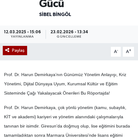
Gücü
SIBEL BINGÖL
12.03.2025 - 15:06
23.02.2026 - 13:34
YAYINLANMA
GÜNCELLEME
Paylaş
-
+
A
A
Prof. Dr. Harun Demirkaya’nın Günümüz Yönetim Anlayışı, Kriz
Yönetimi, Dijital Dünyaya Uyum,
Kurumsal Kültür ve Eğitim
Sisteminde Çağı Yakalayacak Önerileri Bu Röportajda!
Prof. Dr. Harun Demirkaya, çok yönlü yönetim (kamu, subaylık,
KİT ve akademi) kariyeri ve yönetim alanındaki çalışmalarıyla
tanınan bir isimdir. Giresun’da doğmuş olup, lise eğitimini burada
tamamladıktan sonra Marmara Üniversitesi’nde lisans eğitimi