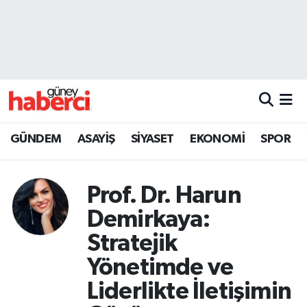
Beyoğlu Hava Durumu
Beyoğlu Trafik Yoğunluk Haritası
Süper Lig Puan Durumu ve Fikstür
GÜNDEM
ASAYİŞ
SİYASET
EKONOMİ
SPOR
Tüm Manşetler
Prof. Dr. Harun
Son Dakika Haberleri
Demirkaya:
Haber Arşivi
Stratejik
Yönetimde ve
Liderlikte İletişimin