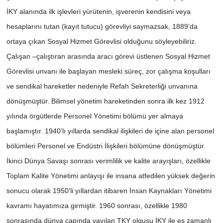
İKY alanında ilk işlevleri yürütenin, işverenin kendisini veya
hesaplarını tutan (kayıt tutucu) görevliyi saymazsak, 1889’da
ortaya çıkan Sosyal Hizmet Görevlisi olduğunu söyleyebiliriz.
Çalışan –çalıştıran arasında aracı görevi üstlenen Sosyal Hizmet
Görevlisi unvanı ile başlayan mesleki süreç, zor çalışma koşulları
ve sendikal hareketler nedeniyle Refah Sekreterliği unvanına
dönüşmüştür. Bilimsel yönetim hareketinden sonra ilk kez 1912
yılında örgütlerde Personel Yönetimi bölümü yer almaya
başlamıştır. 1940’lı yıllarda sendikal ilişkileri de içine alan personel
bölümleri Personel ve Endüstri İlişkileri bölümüne dönüşmüştür.
İkinci Dünya Savaşı sonrası verimlilik ve kalite arayışları, özellikle
Toplam Kalite Yönetimi anlayışı ile insana atfedilen yüksek değerin
sonucu olarak 1950’li yıllardan itibaren İnsan Kaynakları Yönetimi
kavramı hayatımıza girmiştir. 1960 sonrası, özellikle 1980
sonrasında dünya çapında yayılan TKY olgusu İKY ile eş zamanlı