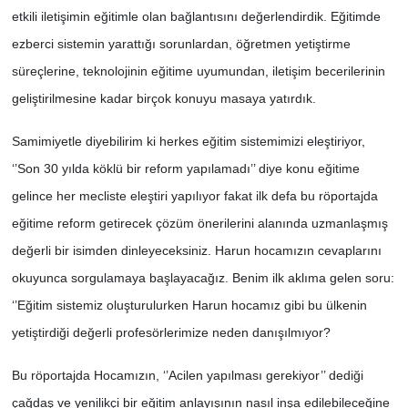
etkili iletişimin eğitimle olan bağlantısını değerlendirdik. Eğitimde
ezberci sistemin yarattığı sorunlardan, öğretmen yetiştirme
süreçlerine, teknolojinin eğitime uyumundan, iletişim becerilerinin
geliştirilmesine kadar birçok konuyu masaya yatırdık.
Samimiyetle diyebilirim ki herkes eğitim sistemimizi eleştiriyor,
‘’Son 30 yılda köklü bir reform yapılamadı’’ diye konu eğitime
gelince her mecliste eleştiri yapılıyor fakat ilk defa bu röportajda
eğitime reform getirecek çözüm önerilerini alanında uzmanlaşmış
değerli bir isimden dinleyeceksiniz. Harun hocamızın cevaplarını
okuyunca sorgulamaya başlayacağız. Benim ilk aklıma gelen soru:
‘’Eğitim sistemiz oluşturulurken Harun hocamız gibi bu ülkenin
yetiştirdiği değerli profesörlerimize neden danışılmıyor?
Bu röportajda Hocamızın, ‘’Acilen yapılması gerekiyor’’ dediği
çağdaş ve yenilikçi bir eğitim anlayışının nasıl inşa edilebileceğine