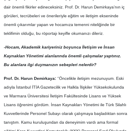
dair önemli fikirler edineceksiniz. Prof. Dr. Harun Demirkaya’nın iç
görüleri, tecrübeleri ve önerileriyle eğitim ve iletişim ekseninde
önemli çıkarımlar yapan ve hocamıza temenni niteliğinde bir
teklifimin olduğu, bu röportajı keyifle okumanızı dileriz.
-Hocam, Akademik kariyeriniz boyunca İletişim ve İnsan
Kaynakları Yönetimi alanlarında önemli çalışmalar yaptınız.
Bu alanlara ilgi duymanızın sebepleri nelerdir?
Prof. Dr. Harun Demirkaya:
‘’Öncelikle iletişim mezunuyum. Eski
adıyla İstanbul İTİA Gazetecilik ve Halkla İlişkiler Yüksekokulunda
ve Marmara Üniversitesi İletişim Fakültesinde Lisans ve Yüksek
Lisans öğrenimi gördüm. İnsan Kaynakları Yönetimi ile Türk Silahlı
Kuvvetlerinde Personel Subayı olarak çalışmaya başladıktan sonra
tanıştım. Kamu kuruluşundan da deneyimim vardı ama formal
eğitimi Kara Kuvvetleri Komutanlığı (KKK) Personel Sınıf Okulunda