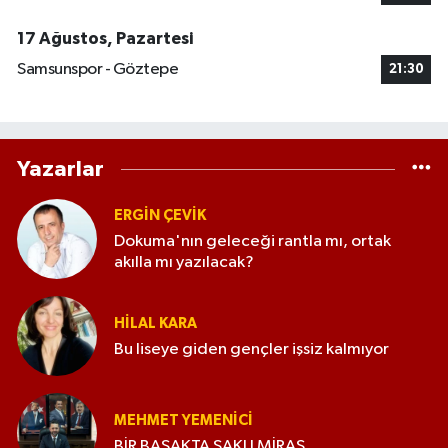
17 Ağustos, Pazartesi
Samsunspor - Göztepe
21:30
Yazarlar
ERGIN ÇEVİK
Dokuma'nın geleceği rantla mı, ortak
akılla mı yazılacak?
HILAL KARA
Bu liseye giden gençler işsiz kalmıyor
MEHMET YEMENICI
BİR BAŞAKTA SAKLI MİRAS