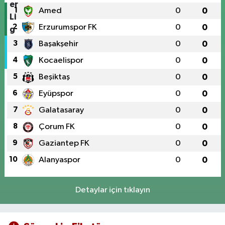
1
Amed
0
0
2
Erzurumspor FK
0
0
3
Başakşehir
0
0
4
Kocaelispor
0
0
5
Beşiktaş
0
0
6
Eyüpspor
0
0
7
Galatasaray
0
0
8
Çorum FK
0
0
9
Gaziantep FK
0
0
10
Alanyaspor
0
0
Detaylar için tıklayın