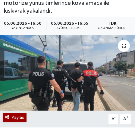
motorize yunus timlerince kovalamaca ile
kıskıvrak yakalandı.
05.06.2026 - 16:50
05.06.2026 - 16:55
1 DK
YAYINLANMA
GÜNCELLEME
OKUNMA SÜRESI
Paylaş
-
+
A
A