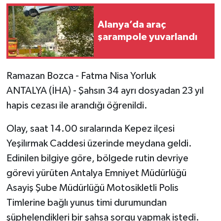
Alanya’da araç
şarampole yuvarlandı
Ramazan Bozca - Fatma Nisa Yorluk
ANTALYA (İHA) - Şahsın 34 ayrı dosyadan 23 yıl
hapis cezası ile arandığı öğrenildi.
Olay, saat 14.00 sıralarında Kepez ilçesi
Yeşilırmak Caddesi üzerinde meydana geldi.
Edinilen bilgiye göre, bölgede rutin devriye
görevi yürüten Antalya Emniyet Müdürlüğü
Asayiş Şube Müdürlüğü Motosikletli Polis
Timlerine bağlı yunus timi durumundan
şüphelendikleri bir şahsa sorgu yapmak istedi.