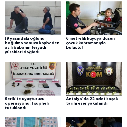
19 yaşındaki oğlunu
6 metrelik kuyuya düşen
boğulma sonucu kaybeden
çocuk kahramanıyla
acılı babanın feryadı
buluştu!
yürekleri dağladı
Serik'te uyuşturucu
Antalya'da 22 adet kaçak
operasyonu: 1 şüpheli
tarihi eser yakalandı
tutuklandı