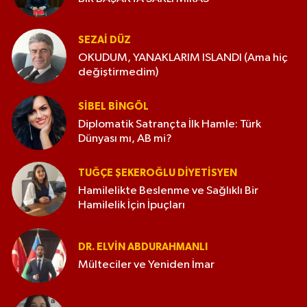
SEZAI DÜZ
OKUDUM, YANAKLARIM ISLANDI (Ama hiç
değiştirmedim)
SIBEL BINGÖL
Diplomatik Satrançta İlk Hamle: Türk
Dünyası mı, AB mi?
TUĞÇE ŞEKEROĞLU DIYETISYEN
Hamilelikte Beslenme ve Sağlıklı Bir
Hamilelik İçin İpuçları
DR. ELVIN ABDURAHMANLI
Mülteciler ve Yeniden İmar