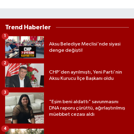
Trend Haberler
1
Aksu Belediye Meclisi'nde siyasi
denge değişti!
2
CHP'den ayrılmıştı, Yeni Parti'nin
Aksu Kurucu İlçe Başkanı oldu
3
"Eşim beni aldattı" savunmasını
DNA raporu çürüttü, ağırlaştırılmış
müebbet cezası aldı
4