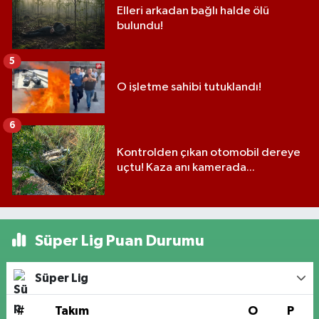
Elleri arkadan bağlı halde ölü
bulundu!
5
O işletme sahibi tutuklandı!
6
Kontrolden çıkan otomobil dereye
uçtu! Kaza anı kamerada...
Süper Lig Puan Durumu
Süper Lig
#
Takım
O
P