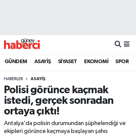
Beyoğlu Hava Durumu
Beyoğlu Trafik Yoğunluk Haritası
Süper Lig Puan Durumu ve Fikstür
GÜNDEM
ASAYİŞ
SİYASET
EKONOMİ
SPOR
Tüm Manşetler
HABERLER
ASAYİŞ
Son Dakika Haberleri
Polisi görünce kaçmak
istedi, gerçek sonradan
Haber Arşivi
ortaya çıktı!
Antalya'da polisin durumundan şüphelendiği ve
ekipleri görünce kaçmaya başlayan şahıs