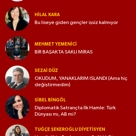
HILAL KARA
Bu liseye giden gençler işsiz kalmıyor
MEHMET YEMENICI
BİR BAŞAKTA SAKLI MİRAS
SEZAI DÜZ
OKUDUM, YANAKLARIM ISLANDI (Ama hiç
değiştirmedim)
SIBEL BINGÖL
Diplomatik Satrançta İlk Hamle: Türk
Dünyası mı, AB mi?
TUĞÇE ŞEKEROĞLU DIYETISYEN