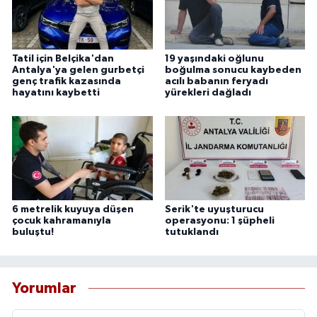
Tatil için Belçika'dan
19 yaşındaki oğlunu
Antalya'ya gelen gurbetçi
boğulma sonucu kaybeden
genç trafik kazasında
acılı babanın feryadı
hayatını kaybetti
yürekleri dağladı
6 metrelik kuyuya düşen
Serik'te uyuşturucu
çocuk kahramanıyla
operasyonu: 1 şüpheli
buluştu!
tutuklandı
Yorumlar