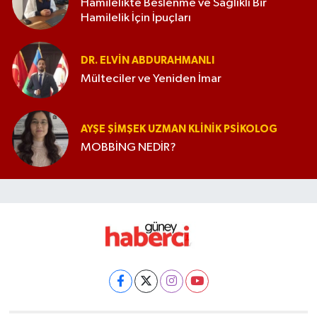
Hamilelikte Beslenme ve Sağlıklı Bir
Hamilelik İçin İpuçları
DR. ELVIN ABDURAHMANLI
Mülteciler ve Yeniden İmar
AYŞE ŞIMŞEK UZMAN KLINIK PSIKOLOG
MOBBİNG NEDİR?