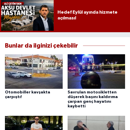
Hedef Eylül ayında hizmete
açılması!
Bunlar da ilginizi çekebilir
Otomobiller kavşakta
Savrulan motosikletten
çarpıştı!
düşerek başını kaldırıma
çarpan genç hayatını
kaybetti