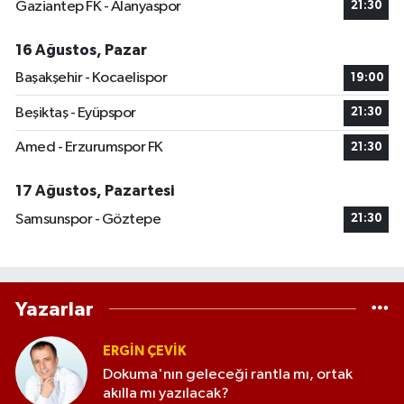
Gaziantep FK - Alanyaspor
21:30
16 Ağustos, Pazar
Başakşehir - Kocaelispor
19:00
Beşiktaş - Eyüpspor
21:30
Amed - Erzurumspor FK
21:30
17 Ağustos, Pazartesi
Samsunspor - Göztepe
21:30
Yazarlar
ERGIN ÇEVİK
Dokuma'nın geleceği rantla mı, ortak
akılla mı yazılacak?