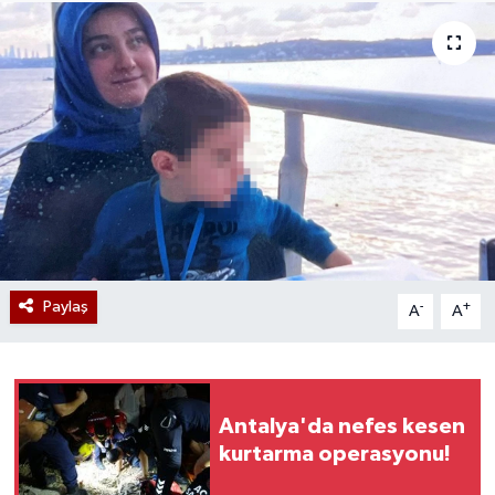
Paylaş
-
+
A
A
Antalya'da nefes kesen
kurtarma operasyonu!