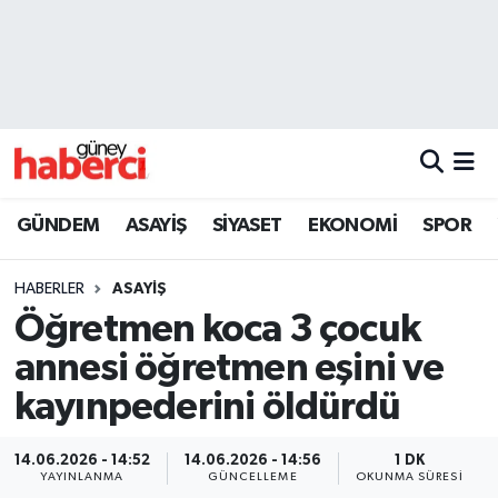
Beyoğlu Hava Durumu
Beyoğlu Trafik Yoğunluk Haritası
Süper Lig Puan Durumu ve Fikstür
GÜNDEM
ASAYİŞ
SİYASET
EKONOMİ
SPOR
Tüm Manşetler
HABERLER
ASAYİŞ
Son Dakika Haberleri
Öğretmen koca 3 çocuk
annesi öğretmen eşini ve
Haber Arşivi
kayınpederini öldürdü
14.06.2026 - 14:52
14.06.2026 - 14:56
1 DK
YAYINLANMA
GÜNCELLEME
OKUNMA SÜRESI