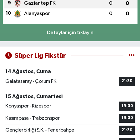
9
Gaziantep FK
0
0
10
Alanyaspor
0
0
Detaylar için tıklayın
Süper Lig Fikstür
14 Ağustos, Cuma
Galatasaray - Çorum FK
21:30
15 Ağustos, Cumartesi
Konyaspor - Rizespor
19:00
Kasımpaşa - Trabzonspor
19:00
Gençlerbirliği S.K. - Fenerbahçe
21:30