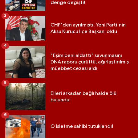
denge değişti!
3
CHP'den ayrılmıştı, Yeni Parti'nin
Aksu Kurucu İlçe Başkanı oldu
4
"Eşim beni aldattı" savunmasını
DNA raporu çürüttü, ağırlaştırılmış
müebbet cezası aldı
5
Elleri arkadan bağlı halde ölü
bulundu!
6
O işletme sahibi tutuklandı!