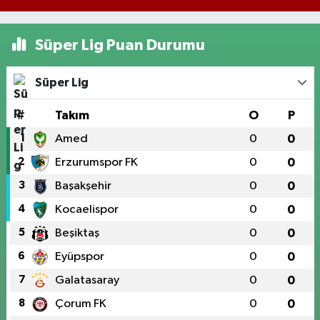
Süper Lig Puan Durumu
Süper Lig
#
Takım
O
P
1
Amed
0
0
2
Erzurumspor FK
0
0
3
Başakşehir
0
0
4
Kocaelispor
0
0
5
Beşiktaş
0
0
6
Eyüpspor
0
0
7
Galatasaray
0
0
8
Çorum FK
0
0