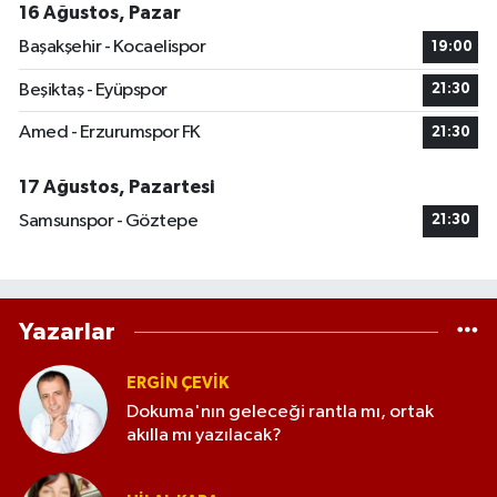
16 Ağustos, Pazar
Başakşehir - Kocaelispor
19:00
Beşiktaş - Eyüpspor
21:30
Amed - Erzurumspor FK
21:30
17 Ağustos, Pazartesi
Samsunspor - Göztepe
21:30
Yazarlar
ERGIN ÇEVİK
Dokuma'nın geleceği rantla mı, ortak
akılla mı yazılacak?