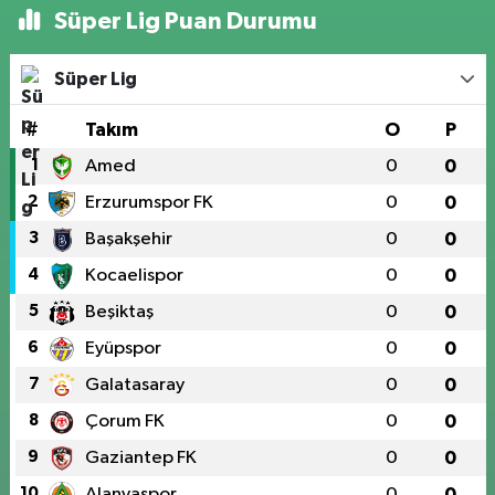
Süper Lig Puan Durumu
Süper Lig
#
Takım
O
P
1
Amed
0
0
2
Erzurumspor FK
0
0
3
Başakşehir
0
0
4
Kocaelispor
0
0
5
Beşiktaş
0
0
6
Eyüpspor
0
0
7
Galatasaray
0
0
8
Çorum FK
0
0
9
Gaziantep FK
0
0
10
Alanyaspor
0
0