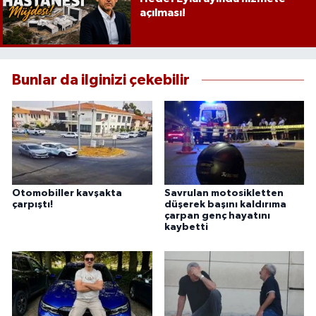
açılması!
Bunlar da ilginizi çekebilir
Otomobiller kavşakta
Savrulan motosikletten
çarpıştı!
düşerek başını kaldırıma
çarpan genç hayatını
kaybetti