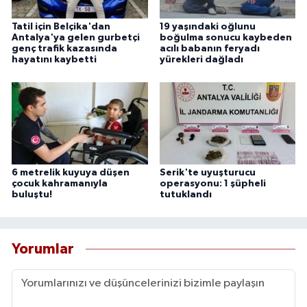
Tatil için Belçika'dan
19 yaşındaki oğlunu
Antalya'ya gelen gurbetçi
boğulma sonucu kaybeden
genç trafik kazasında
acılı babanın feryadı
hayatını kaybetti
yürekleri dağladı
6 metrelik kuyuya düşen
Serik'te uyuşturucu
çocuk kahramanıyla
operasyonu: 1 şüpheli
buluştu!
tutuklandı
Yorumlar