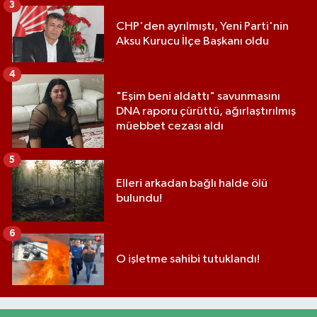
3
CHP'den ayrılmıştı, Yeni Parti'nin
Aksu Kurucu İlçe Başkanı oldu
4
"Eşim beni aldattı" savunmasını
DNA raporu çürüttü, ağırlaştırılmış
müebbet cezası aldı
5
Elleri arkadan bağlı halde ölü
bulundu!
6
O işletme sahibi tutuklandı!