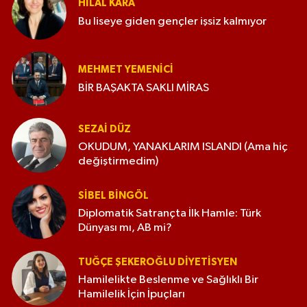
HILAL KARA
Bu liseye giden gençler işsiz kalmıyor
MEHMET YEMENICI
BİR BAŞAKTA SAKLI MİRAS
SEZAI DÜZ
OKUDUM, YANAKLARIM ISLANDI (Ama hiç
değiştirmedim)
SIBEL BINGÖL
Diplomatik Satrançta İlk Hamle: Türk
Dünyası mı, AB mi?
TUĞÇE ŞEKEROĞLU DIYETISYEN
Hamilelikte Beslenme ve Sağlıklı Bir
Hamilelik İçin İpuçları