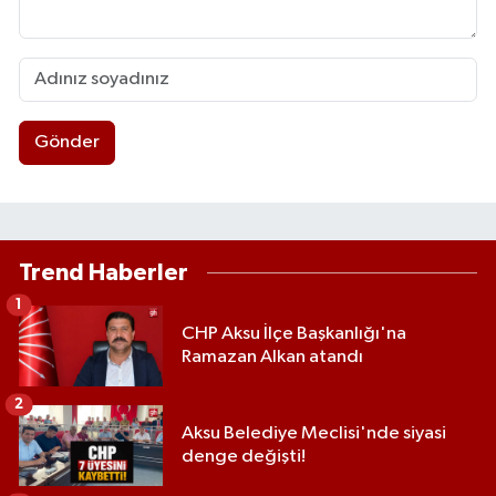
Gönder
Trend Haberler
1
CHP Aksu İlçe Başkanlığı'na
Ramazan Alkan atandı
2
Aksu Belediye Meclisi'nde siyasi
denge değişti!