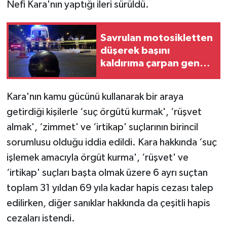
Nefi Kara'nın yaptığı ileri sürüldü.
Savrulan motosikletten
düşerek başını
kaldırıma çarpan genç
hayatını kaybetti
Kara'nın kamu gücünü kullanarak bir araya
getirdiği kişilerle ‘suç örgütü kurmak', ‘rüşvet
almak', ‘zimmet' ve ‘irtikap' suçlarının birincil
sorumlusu olduğu iddia edildi. Kara hakkında ‘suç
işlemek amacıyla örgüt kurma', ‘rüşvet' ve
‘irtikap' suçları başta olmak üzere 6 ayrı suçtan
toplam 31 yıldan 69 yıla kadar hapis cezası talep
edilirken, diğer sanıklar hakkında da çeşitli hapis
cezaları istendi.