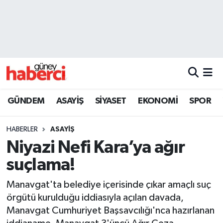
Beyoğlu Hava Durumu
Beyoğlu Trafik Yoğunluk Haritası
Süper Lig Puan Durumu ve Fikstür
GÜNDEM
ASAYİŞ
SİYASET
EKONOMİ
SPOR
Tüm Manşetler
HABERLER
ASAYİŞ
Son Dakika Haberleri
Niyazi Nefi Kara’ya ağır
suçlama!
Haber Arşivi
Manavgat'ta belediye içerisinde çıkar amaçlı suç
örgütü kurulduğu iddiasıyla açılan davada,
Manavgat Cumhuriyet Başsavcılığı'nca hazırlanan