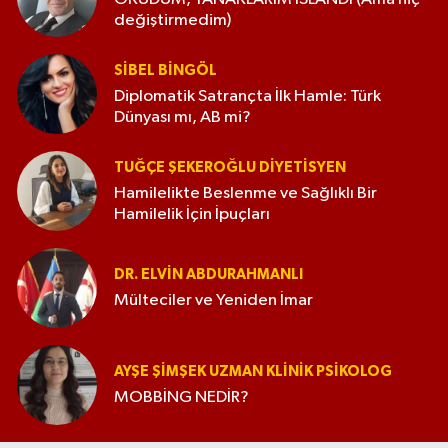
değiştirmedim)
SIBEL BINGÖL
Diplomatik Satrançta İlk Hamle: Türk
Dünyası mı, AB mi?
TUĞÇE ŞEKEROĞLU DIYETISYEN
Hamilelikte Beslenme ve Sağlıklı Bir
Hamilelik İçin İpuçları
DR. ELVIN ABDURAHMANLI
Mülteciler ve Yeniden İmar
AYŞE ŞIMŞEK UZMAN KLINIK PSIKOLOG
MOBBİNG NEDİR?