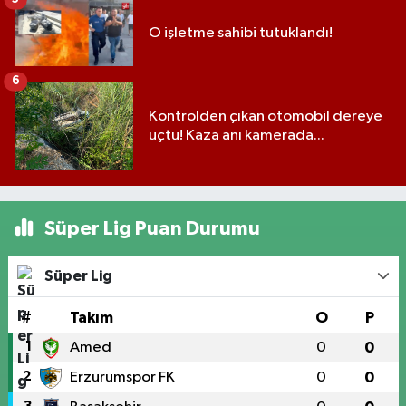
O işletme sahibi tutuklandı!
6
Kontrolden çıkan otomobil dereye
uçtu! Kaza anı kamerada...
Süper Lig Puan Durumu
Süper Lig
#
Takım
O
P
1
Amed
0
0
2
Erzurumspor FK
0
0