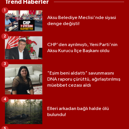
Trend Haberler
1
Aksu Belediye Meclisi'nde siyasi
denge değişti!
2
CHP'den ayrılmıştı, Yeni Parti'nin
Aksu Kurucu İlçe Başkanı oldu
3
"Eşim beni aldattı" savunmasını
DNA raporu çürüttü, ağırlaştırılmış
müebbet cezası aldı
4
Elleri arkadan bağlı halde ölü
bulundu!
5