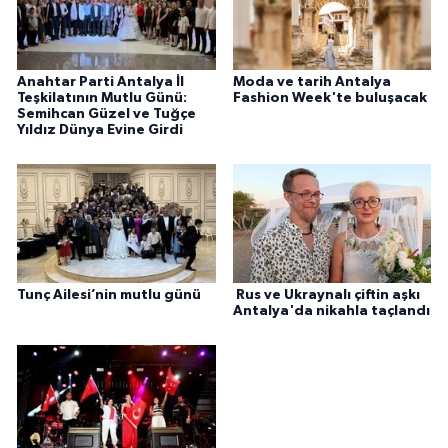
Anahtar Parti Antalya İl
Moda ve tarih Antalya
Teşkilatının Mutlu Günü:
Fashion Week'te buluşacak
Semihcan Güzel ve Tuğçe
Yıldız Dünya Evine Girdi
Tunç Ailesi’nin mutlu günü
Rus ve Ukraynalı çiftin aşkı
Antalya'da nikahla taçlandı