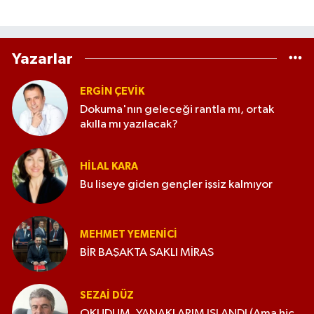
Yazarlar
ERGIN ÇEVİK
Dokuma'nın geleceği rantla mı, ortak
akılla mı yazılacak?
HILAL KARA
Bu liseye giden gençler işsiz kalmıyor
MEHMET YEMENICI
BİR BAŞAKTA SAKLI MİRAS
SEZAI DÜZ
OKUDUM, YANAKLARIM ISLANDI (Ama hiç