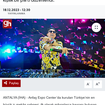
kişilik bir parti düzenlendi.
18.12.2023 - 12:30
YAYINLANMA
Paylaş
-
+
A
A
ANTALYA (İHA) - Anfaş Expo Center’da kurulan Türkiye’nin en
büyük iç mekân sahnesi, ilk olarak milyonlarca hayranı bulunan