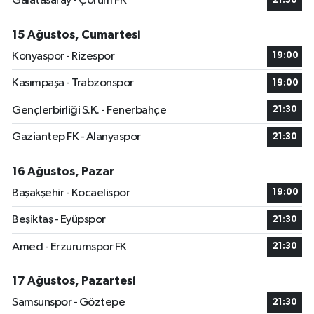
Galatasaray - Çorum FK
21:30
15 Ağustos, Cumartesi
Konyaspor - Rizespor
19:00
Kasımpaşa - Trabzonspor
19:00
Gençlerbirliği S.K. - Fenerbahçe
21:30
Gaziantep FK - Alanyaspor
21:30
16 Ağustos, Pazar
Başakşehir - Kocaelispor
19:00
Beşiktaş - Eyüpspor
21:30
Amed - Erzurumspor FK
21:30
17 Ağustos, Pazartesi
Samsunspor - Göztepe
21:30