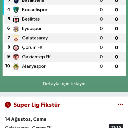
3
Başakşehir
0
0
4
Kocaelispor
0
0
5
Beşiktaş
0
0
6
Eyüpspor
0
0
7
Galatasaray
0
0
8
Çorum FK
0
0
9
Gaziantep FK
0
0
10
Alanyaspor
0
0
Detaylar için tıklayın
Süper Lig Fikstür
14 Ağustos, Cuma