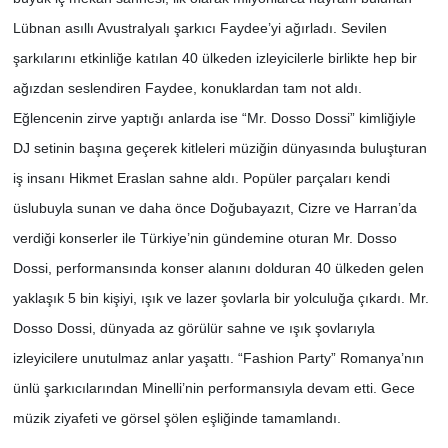
Lübnan asıllı Avustralyalı şarkıcı Faydee’yi ağırladı. Sevilen
şarkılarını etkinliğe katılan 40 ülkeden izleyicilerle birlikte hep bir
ağızdan seslendiren Faydee, konuklardan tam not aldı.
Eğlencenin zirve yaptığı anlarda ise “Mr. Dosso Dossi” kimliğiyle
DJ setinin başına geçerek kitleleri müziğin dünyasında buluşturan
iş insanı Hikmet Eraslan sahne aldı. Popüler parçaları kendi
üslubuyla sunan ve daha önce Doğubayazıt, Cizre ve Harran’da
verdiği konserler ile Türkiye’nin gündemine oturan Mr. Dosso
Dossi, performansında konser alanını dolduran 40 ülkeden gelen
yaklaşık 5 bin kişiyi, ışık ve lazer şovlarla bir yolculuğa çıkardı. Mr.
Dosso Dossi, dünyada az görülür sahne ve ışık şovlarıyla
izleyicilere unutulmaz anlar yaşattı. “Fashion Party” Romanya’nın
ünlü şarkıcılarından Minelli’nin performansıyla devam etti. Gece
müzik ziyafeti ve görsel şölen eşliğinde tamamlandı.