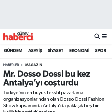
Beyoğlu Hava Durumu
Beyoğlu Trafik Yoğunluk Haritası
Süper Lig Puan Durumu ve Fikstür
GÜNDEM
ASAYİŞ
SİYASET
EKONOMİ
SPOR
Tüm Manşetler
HABERLER
MAGAZİN
Son Dakika Haberleri
Mr. Dosso Dossi bu kez
Antalya’yı coşturdu
Haber Arşivi
Türkiye’nin en büyük tekstil pazarlama
organizasyonlarından olan Dosso Dossi Fashion
Show kapsamında Antalya’da yaklaşık beş bin