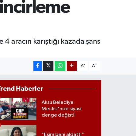
zincirleme
M ALTIN
3.94
%0.32
T100
768
%48
 4 aracın karıştığı kazada şans
-
+
A
A
Trend Haberler
Aksu Belediye
Meclisi'nde siyasi
denge değişti!
"Eşim beni aldattı"