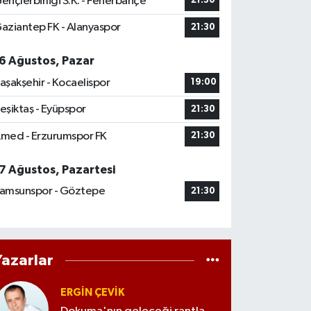
ençlerbirliği S.K. - Fenerbahçe
21:30
aziantep FK - Alanyaspor
21:30
6 Ağustos, Pazar
aşakşehir - Kocaelispor
19:00
eşiktaş - Eyüpspor
21:30
med - Erzurumspor FK
21:30
7 Ağustos, Pazartesi
amsunspor - Göztepe
21:30
Yazarlar
ERGIN ÇEVİK