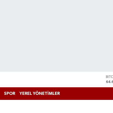
BIT
64.
DO
47,
SPOR
YEREL YÖNETİMLER
EU
55,
STE
64,