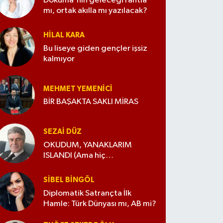
Dokuma'nın geleceği rantla
mı, ortak akılla mı yazılacak?
HILAL KARA
Bu liseye giden gençler işsiz
kalmıyor
MEHMET YEMENICI
BİR BAŞAKTA SAKLI MİRAS
SEZAI DÜZ
OKUDUM, YANAKLARIM
ISLANDI (Ama hiç
değiştirmedim)
SIBEL BINGÖL
Diplomatik Satrançta İlk
Hamle: Türk Dünyası mı, AB mi?