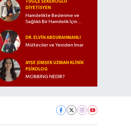
TUĞÇE ŞEKEROĞLU
DIYETISYEN
Hamilelikte Beslenme ve
Sağlıklı Bir Hamilelik İçin
İpuçları
DR. ELVIN ABDURAHMANLI
Mülteciler ve Yeniden İmar
AYŞE ŞIMŞEK UZMAN KLINIK
PSIKOLOG
MOBBİNG NEDİR?