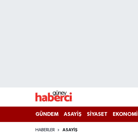
Beyoğlu Hava Durumu
Beyoğlu Trafik Yoğunluk Haritası
Süper Lig Puan Durumu ve Fikstür
Tüm Manşetler
Son Dakika Haberleri
Haber Arşivi
GÜNDEM
ASAYİŞ
SİYASET
EKONOMİ
HABERLER
ASAYİŞ