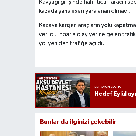
Kavşağı girişinde hafif ticari aracın s
kazada şans eseri yaralanan olmadı.
Kazaya karışan araçların yolu kapatmas
verildi. İhbarla olay yerine gelen tra
yol yeniden trafiğe açıldı.
EDITÖRÜN SEÇTIĞI
Hedef Eylül ay
Bunlar da ilginizi çekebilir