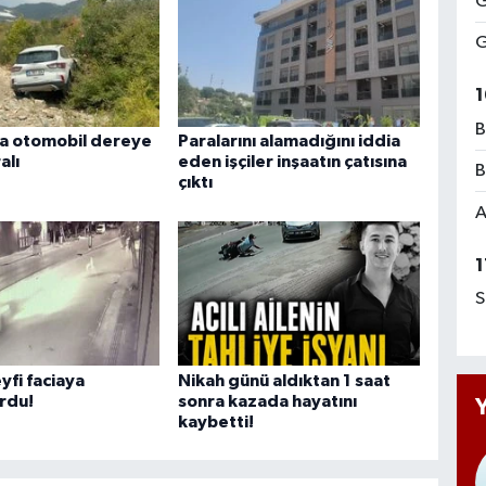
G
G
1
B
a otomobil dereye
Paralarını alamadığını iddia
alı
eden işçiler inşaatın çatısına
B
çıktı
A
1
S
yfi faciaya
Nikah günü aldıktan 1 saat
rdu!
sonra kazada hayatını
kaybetti!