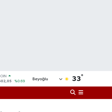
COIN
°
33
Beyoğlu
602,05
%0.69
LAR
6006
%0.06
RO
0250
%0.02
RLİN
2398
%0.2