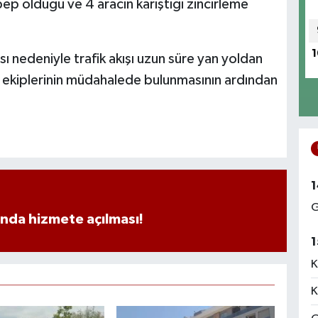
ebep olduğu ve 4 aracın karıştığı zincirleme
1
ı nedeniyle trafik akışı uzun süre yan yoldan
fik ekiplerinin müdahalede bulunmasının ardından
1
G
ında hizmete açılması!
1
K
K