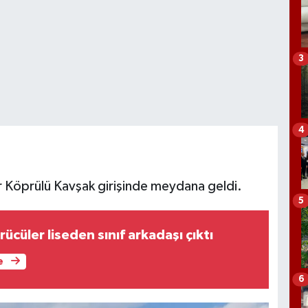
3
4
 Köprülü Kavşak girişinde meydana geldi.
5
ücüler liseden sınıf arkadaşı çıktı
e
6