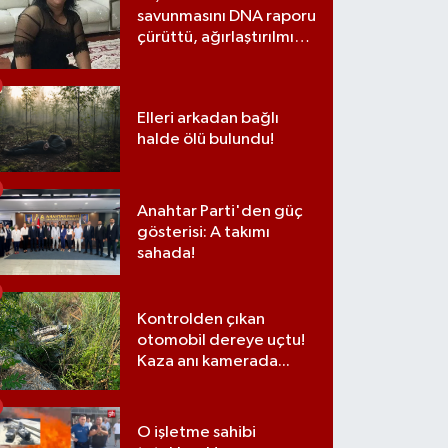
savunmasını DNA raporu
çürüttü, ağırlaştırılmış
müebbet cezası aldı
Elleri arkadan bağlı
halde ölü bulundu!
Anahtar Parti'den güç
gösterisi: A takımı
sahada!
Kontrolden çıkan
otomobil dereye uçtu!
Kaza anı kamerada...
O işletme sahibi