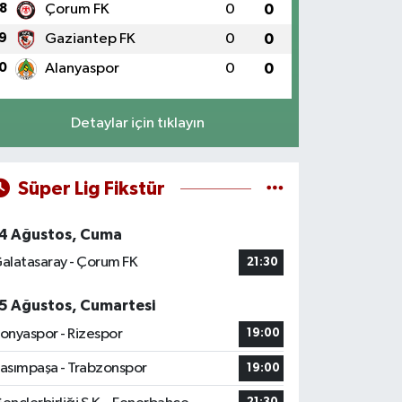
8
Çorum FK
0
0
9
Gaziantep FK
0
0
0
Alanyaspor
0
0
Detaylar için tıklayın
Süper Lig Fikstür
4 Ağustos, Cuma
alatasaray - Çorum FK
21:30
5 Ağustos, Cumartesi
onyaspor - Rizespor
19:00
asımpaşa - Trabzonspor
19:00