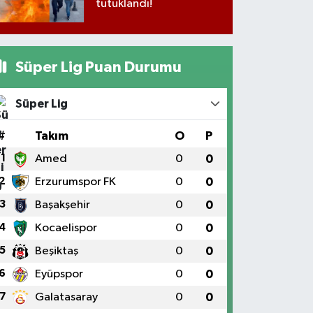
tutuklandı!
Süper Lig Puan Durumu
Süper Lig
#
Takım
O
P
1
Amed
0
0
2
Erzurumspor FK
0
0
3
Başakşehir
0
0
4
Kocaelispor
0
0
5
Beşiktaş
0
0
6
Eyüpspor
0
0
7
Galatasaray
0
0