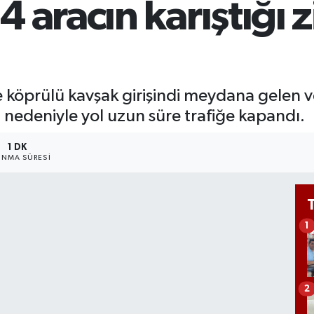
 aracın karıştığı 
GRA
651
BİS
13.
 köprülü kavşak girişindi meydana gelen ve
 nedeniyle yol uzun süre trafiğe kapandı.
1 DK
NMA SÜRESI
1
2