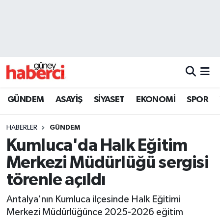
Beyoğlu Hava Durumu
Beyoğlu Trafik Yoğunluk Haritası
Süper Lig Puan Durumu ve Fikstür
GÜNDEM
ASAYİŞ
SİYASET
EKONOMİ
SPOR
Tüm Manşetler
HABERLER
GÜNDEM
Son Dakika Haberleri
Kumluca'da Halk Eğitim
Merkezi Müdürlüğü sergisi
Haber Arşivi
törenle açıldı
Antalya'nın Kumluca ilçesinde Halk Eğitimi
Merkezi Müdürlüğünce 2025-2026 eğitim