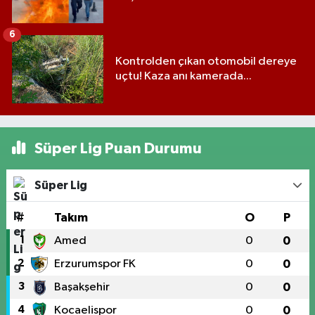
6
Kontrolden çıkan otomobil dereye
uçtu! Kaza anı kamerada...
Süper Lig Puan Durumu
Süper Lig
#
Takım
O
P
1
Amed
0
0
2
Erzurumspor FK
0
0
3
Başakşehir
0
0
4
Kocaelispor
0
0