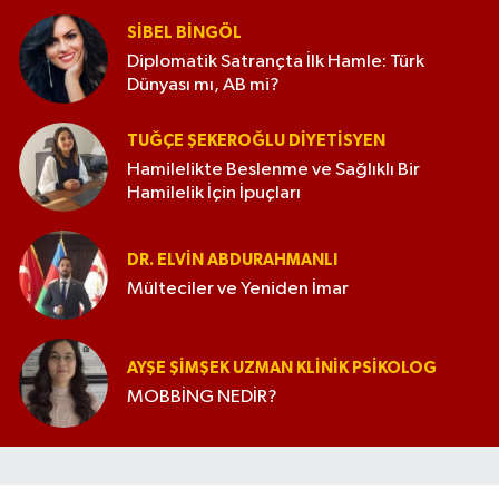
SIBEL BINGÖL
Diplomatik Satrançta İlk Hamle: Türk
Dünyası mı, AB mi?
TUĞÇE ŞEKEROĞLU DIYETISYEN
Hamilelikte Beslenme ve Sağlıklı Bir
Hamilelik İçin İpuçları
DR. ELVIN ABDURAHMANLI
Mülteciler ve Yeniden İmar
AYŞE ŞIMŞEK UZMAN KLINIK PSIKOLOG
MOBBİNG NEDİR?