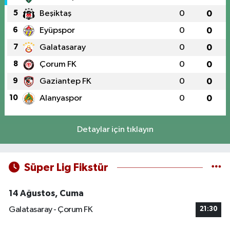
5
Beşiktaş
0
0
6
Eyüpspor
0
0
7
Galatasaray
0
0
8
Çorum FK
0
0
9
Gaziantep FK
0
0
10
Alanyaspor
0
0
Detaylar için tıklayın
Süper Lig Fikstür
14 Ağustos, Cuma
Galatasaray - Çorum FK
21:30