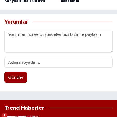
Konyaaltı'na akın etti
imzalandı
Yorumlar
Gönder
Trend Haberler
1