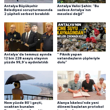
Antalya Büyükşehir
Antalya Valisi Şahin: "Bu
Belediyesi soruşturmasında
sadece Antalya'nın
2 şüpheli serbest bırakıldı
meselesi değil"
Antalya'da temmuz ayında
" Piknik yapan
12 bin 228 asayiş olayının
vatandaşların çöpleriyle
yüzde 99,9'u aydınlatıldı
dolu"
Nem yüzde 80'i geçti,
Alanya İskelesi’nde yeni
sıcaktan bunalan
dönemi başlatan protokol