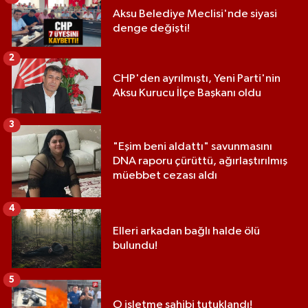
Aksu Belediye Meclisi'nde siyasi
denge değişti!
2
CHP'den ayrılmıştı, Yeni Parti'nin
Aksu Kurucu İlçe Başkanı oldu
3
"Eşim beni aldattı" savunmasını
DNA raporu çürüttü, ağırlaştırılmış
müebbet cezası aldı
4
Elleri arkadan bağlı halde ölü
bulundu!
5
O işletme sahibi tutuklandı!