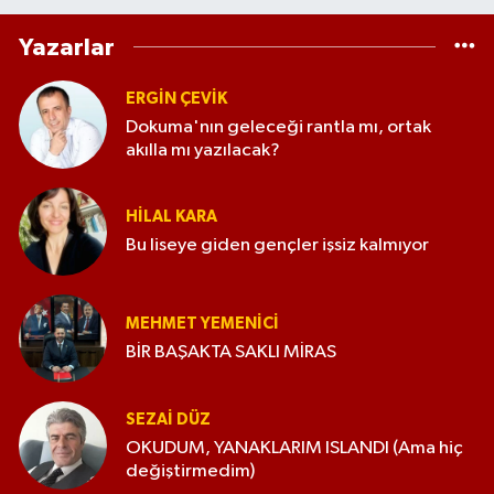
Yazarlar
ERGIN ÇEVİK
Dokuma'nın geleceği rantla mı, ortak
akılla mı yazılacak?
HILAL KARA
Bu liseye giden gençler işsiz kalmıyor
MEHMET YEMENICI
BİR BAŞAKTA SAKLI MİRAS
SEZAI DÜZ
OKUDUM, YANAKLARIM ISLANDI (Ama hiç
değiştirmedim)