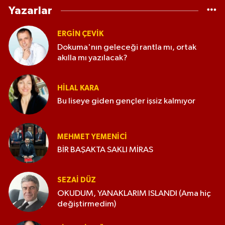
Yazarlar
ERGIN ÇEVİK
Dokuma'nın geleceği rantla mı, ortak
akılla mı yazılacak?
HILAL KARA
Bu liseye giden gençler işsiz kalmıyor
MEHMET YEMENICI
BİR BAŞAKTA SAKLI MİRAS
SEZAI DÜZ
OKUDUM, YANAKLARIM ISLANDI (Ama hiç
değiştirmedim)