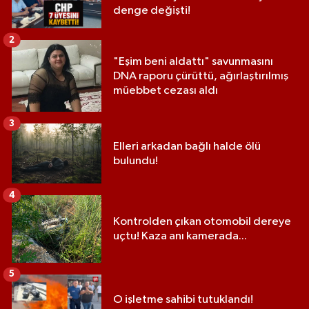
denge değişti!
2
"Eşim beni aldattı" savunmasını
DNA raporu çürüttü, ağırlaştırılmış
müebbet cezası aldı
3
Elleri arkadan bağlı halde ölü
bulundu!
4
Kontrolden çıkan otomobil dereye
uçtu! Kaza anı kamerada...
5
O işletme sahibi tutuklandı!