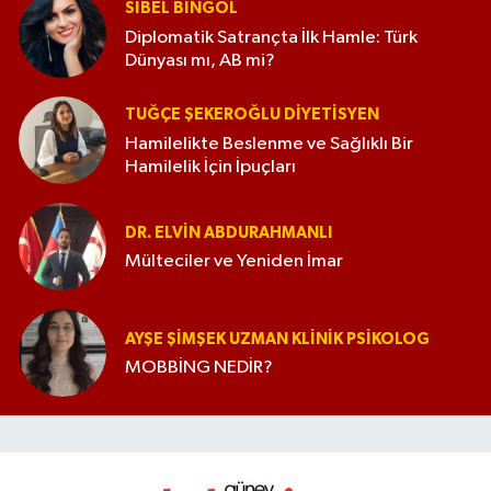
SIBEL BINGÖL
Diplomatik Satrançta İlk Hamle: Türk
Dünyası mı, AB mi?
TUĞÇE ŞEKEROĞLU DIYETISYEN
Hamilelikte Beslenme ve Sağlıklı Bir
Hamilelik İçin İpuçları
DR. ELVIN ABDURAHMANLI
Mülteciler ve Yeniden İmar
AYŞE ŞIMŞEK UZMAN KLINIK PSIKOLOG
MOBBİNG NEDİR?