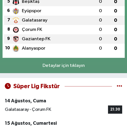
5
Beşiktaş
0
0
6
Eyüpspor
0
0
7
Galatasaray
0
0
8
Çorum FK
0
0
9
Gaziantep FK
0
0
10
Alanyaspor
0
0
Detaylar için tıklayın
Süper Lig Fikstür
14 Ağustos, Cuma
Galatasaray - Çorum FK
21:30
15 Ağustos, Cumartesi