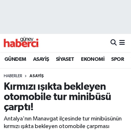
Beyoğlu Hava Durumu
Beyoğlu Trafik Yoğunluk Haritası
Süper Lig Puan Durumu ve Fikstür
GÜNDEM
ASAYİŞ
SİYASET
EKONOMİ
SPOR
Tüm Manşetler
HABERLER
ASAYİŞ
Son Dakika Haberleri
Kırmızı ışıkta bekleyen
otomobile tur minibüsü
Haber Arşivi
çarptı!
Antalya'nın Manavgat ilçesinde tur minibüsünün
kırmızı ışıkta bekleyen otomobile çarpması