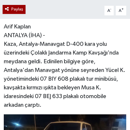
Paylaş
-
+
A
A
Arif Kaplan
ANTALYA (İHA) -
Kaza, Antalya-Manavgat D-400 kara yolu
üzerindeki Çolaklı Jandarma Kamp Kavşağı'nda
meydana geldi. Edinilen bilgiye göre,
Antalya'dan Manavgat yönüne seyreden Yücel K.
yönetimindeki 07 BIY 608 plakalı tur minibüsü,
kavşakta kırmızı ışıkta bekleyen Musa K.
idaresindeki 07 BEJ 633 plakalı otomobile
arkadan çarptı.