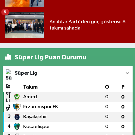
6
Anahtar Parti'den güç gösterisi: A
takımı sahada!
Süper Lig Puan Durumu
Süper Lig
#
Takım
O
P
1
Amed
0
0
2
Erzurumspor FK
0
0
3
Başakşehir
0
0
4
Kocaelispor
0
0