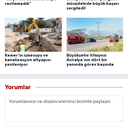
rastlamadık"
mücadelede büyük başarı
sergiledi!
Kemer’in içmesuyu ve
Büyükşehir itfaiyesi
kanalizasyon altyapısı
Antalya'nın dört bir
yenileniyor
yanında görev başında
Yorumlar