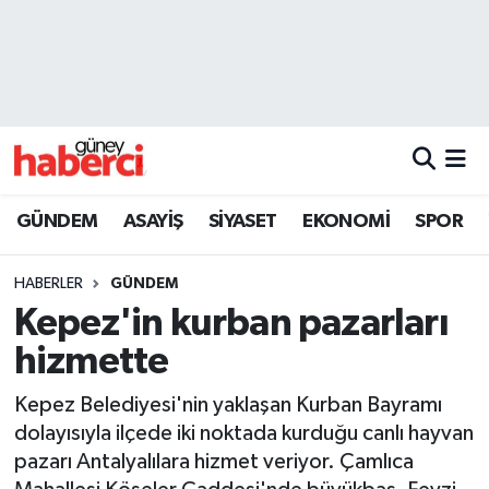
Beyoğlu Hava Durumu
Beyoğlu Trafik Yoğunluk Haritası
Süper Lig Puan Durumu ve Fikstür
GÜNDEM
ASAYİŞ
SİYASET
EKONOMİ
SPOR
Tüm Manşetler
HABERLER
GÜNDEM
Son Dakika Haberleri
Kepez'in kurban pazarları
hizmette
Haber Arşivi
Kepez Belediyesi'nin yaklaşan Kurban Bayramı
dolayısıyla ilçede iki noktada kurduğu canlı hayvan
pazarı Antalyalılara hizmet veriyor. Çamlıca