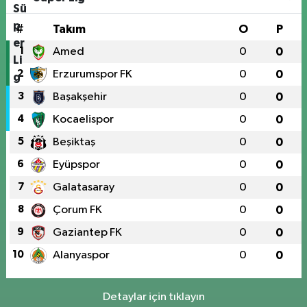
#
Takım
O
P
1
Amed
0
0
2
Erzurumspor FK
0
0
3
Başakşehir
0
0
4
Kocaelispor
0
0
5
Beşiktaş
0
0
6
Eyüpspor
0
0
7
Galatasaray
0
0
8
Çorum FK
0
0
9
Gaziantep FK
0
0
10
Alanyaspor
0
0
Detaylar için tıklayın