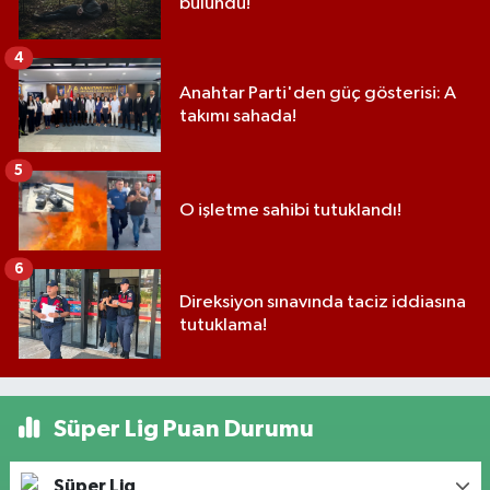
bulundu!
4
Anahtar Parti'den güç gösterisi: A
takımı sahada!
5
O işletme sahibi tutuklandı!
6
Direksiyon sınavında taciz iddiasına
tutuklama!
Süper Lig Puan Durumu
Süper Lig