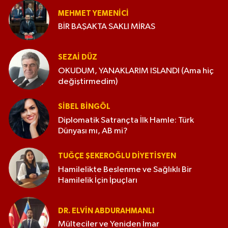
MEHMET YEMENICI
BİR BAŞAKTA SAKLI MİRAS
SEZAI DÜZ
OKUDUM, YANAKLARIM ISLANDI (Ama hiç
değiştirmedim)
SIBEL BINGÖL
Diplomatik Satrançta İlk Hamle: Türk
Dünyası mı, AB mi?
TUĞÇE ŞEKEROĞLU DIYETISYEN
Hamilelikte Beslenme ve Sağlıklı Bir
Hamilelik İçin İpuçları
DR. ELVIN ABDURAHMANLI
Mülteciler ve Yeniden İmar