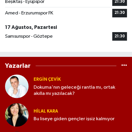
Beşiktaş - Eyüpspor
21:30
Amed - Erzurumspor FK
21:30
17 Ağustos, Pazartesi
Samsunspor - Göztepe
21:30
Yazarlar
ERGIN ÇEVİK
Dokuma'nın geleceği rantla mı, ortak
akılla mı yazılacak?
HILAL KARA
Bu liseye giden gençler işsiz kalmıyor