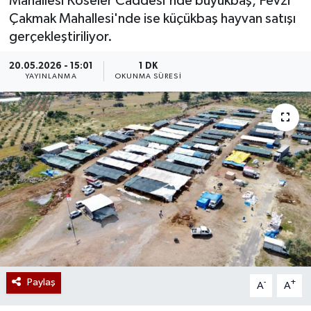
Mahallesi Köseler Caddesi'nde büyükbaş, Fevzi
Çakmak Mahallesi'nde ise küçükbaş hayvan satışı
gerçekleştiriliyor.
20.05.2026 - 15:01
1 DK
YAYINLANMA
OKUNMA SÜRESI
Paylaş
-
+
A
A