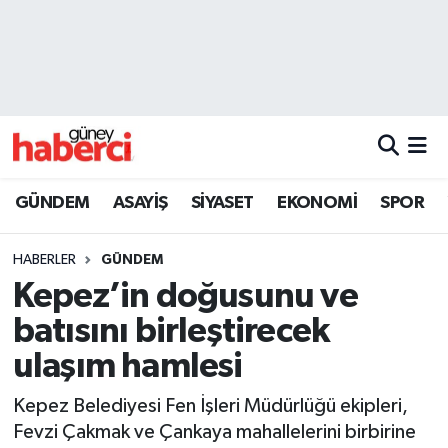
Beyoğlu Hava Durumu
Beyoğlu Trafik Yoğunluk Haritası
Süper Lig Puan Durumu ve Fikstür
GÜNDEM
ASAYİŞ
SİYASET
EKONOMİ
SPOR
Tüm Manşetler
HABERLER
GÜNDEM
Son Dakika Haberleri
Kepez’in doğusunu ve
batısını birleştirecek
Haber Arşivi
ulaşım hamlesi
Kepez Belediyesi Fen İşleri Müdürlüğü ekipleri,
Fevzi Çakmak ve Çankaya mahallelerini birbirine