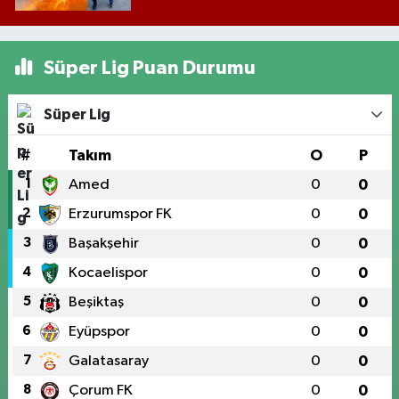
Süper Lig Puan Durumu
Süper Lig
#
Takım
O
P
1
Amed
0
0
2
Erzurumspor FK
0
0
3
Başakşehir
0
0
4
Kocaelispor
0
0
5
Beşiktaş
0
0
6
Eyüpspor
0
0
7
Galatasaray
0
0
8
Çorum FK
0
0