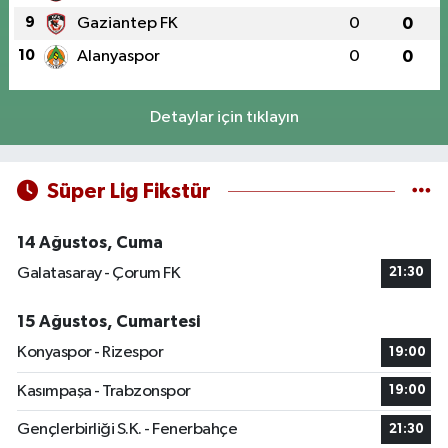
9
Gaziantep FK
0
0
10
Alanyaspor
0
0
Detaylar için tıklayın
Süper Lig Fikstür
14 Ağustos, Cuma
Galatasaray - Çorum FK
21:30
15 Ağustos, Cumartesi
Konyaspor - Rizespor
19:00
Kasımpaşa - Trabzonspor
19:00
Gençlerbirliği S.K. - Fenerbahçe
21:30