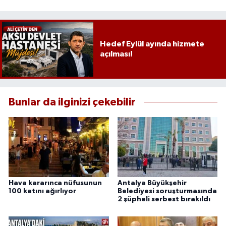
Hedef Eylül ayında hizmete
açılması!
Bunlar da ilginizi çekebilir
Hava kararınca nüfusunun
Antalya Büyükşehir
100 katını ağırlıyor
Belediyesi soruşturmasında
2 şüpheli serbest bırakıldı