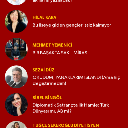
akılla mı yazılacak?
HILAL KARA
Bu liseye giden gençler işsiz kalmıyor
MEHMET YEMENICI
BİR BAŞAKTA SAKLI MİRAS
SEZAI DÜZ
OKUDUM, YANAKLARIM ISLANDI (Ama hiç
değiştirmedim)
SIBEL BINGÖL
Diplomatik Satrançta İlk Hamle: Türk
Dünyası mı, AB mi?
TUĞÇE ŞEKEROĞLU DIYETISYEN