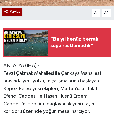
Paylaş
-
+
A
A
"Bu yıl henüz berrak
suya rastlamadık"
ANTALYA (İHA) -
Fevzi Çakmak Mahallesi ile Çankaya Mahallesi
arasında yeni yol açım çalışmalarına başlayan
Kepez Belediyesi ekipleri, Müftü Yusuf Talat
Efendi Caddesi ile Hasan Hüsnü Erdem
Caddesi’ni birbirine bağlayacak yeni ulaşım
koridoru üzerinde yoğun mesai harcıyor.