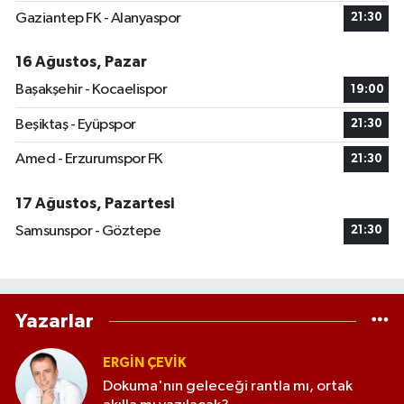
Gaziantep FK - Alanyaspor
21:30
16 Ağustos, Pazar
Başakşehir - Kocaelispor
19:00
Beşiktaş - Eyüpspor
21:30
Amed - Erzurumspor FK
21:30
17 Ağustos, Pazartesi
Samsunspor - Göztepe
21:30
Yazarlar
ERGIN ÇEVİK
Dokuma'nın geleceği rantla mı, ortak