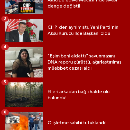
Aksu Belediye Meclisi'nde siyasi
denge değişti!
3
CHP'den ayrılmıştı, Yeni Parti'nin
Aksu Kurucu İlçe Başkanı oldu
4
"Eşim beni aldattı" savunmasını
DNA raporu çürüttü, ağırlaştırılmış
müebbet cezası aldı
5
Elleri arkadan bağlı halde ölü
bulundu!
6
O işletme sahibi tutuklandı!