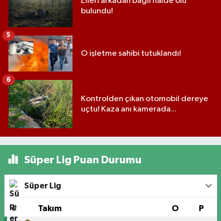
Elleri arkadan bağlı halde ölü
bulundu!
5
O işletme sahibi tutuklandı!
6
Kontrolden çıkan otomobil dereye
uçtu! Kaza anı kamerada...
Süper Lig Puan Durumu
Süper Lig
#
Takım
O
P