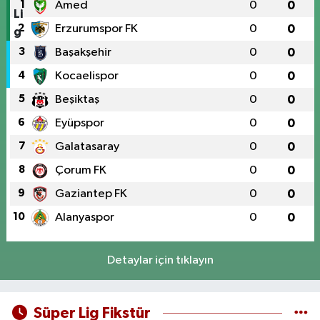
1
Amed
0
0
2
Erzurumspor FK
0
0
3
Başakşehir
0
0
4
Kocaelispor
0
0
5
Beşiktaş
0
0
6
Eyüpspor
0
0
7
Galatasaray
0
0
8
Çorum FK
0
0
9
Gaziantep FK
0
0
10
Alanyaspor
0
0
Detaylar için tıklayın
Süper Lig Fikstür