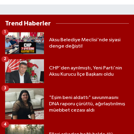
Trend Haberler
1
Aksu Belediye Meclisi'nde siyasi
denge değişti!
2
CHP'den ayrılmıştı, Yeni Parti'nin
Aksu Kurucu İlçe Başkanı oldu
3
"Eşim beni aldattı" savunmasını
DNA raporu çürüttü, ağırlaştırılmış
müebbet cezası aldı
4