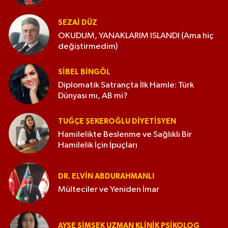
SEZAI DÜZ
OKUDUM, YANAKLARIM ISLANDI (Ama hiç
değiştirmedim)
SIBEL BINGÖL
Diplomatik Satrançta İlk Hamle: Türk
Dünyası mı, AB mi?
TUĞÇE ŞEKEROĞLU DIYETISYEN
Hamilelikte Beslenme ve Sağlıklı Bir
Hamilelik İçin İpuçları
DR. ELVIN ABDURAHMANLI
Mülteciler ve Yeniden İmar
AYŞE ŞIMŞEK UZMAN KLINIK PSIKOLOG