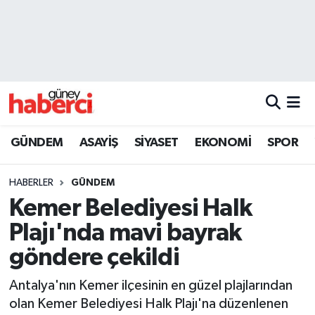
Beyoğlu Hava Durumu
Beyoğlu Trafik Yoğunluk Haritası
Süper Lig Puan Durumu ve Fikstür
GÜNDEM
ASAYİŞ
SİYASET
EKONOMİ
SPOR
Tüm Manşetler
HABERLER
GÜNDEM
Son Dakika Haberleri
Kemer Belediyesi Halk
Plajı'nda mavi bayrak
Haber Arşivi
göndere çekildi
Antalya'nın Kemer ilçesinin en güzel plajlarından
olan Kemer Belediyesi Halk Plajı'na düzenlenen