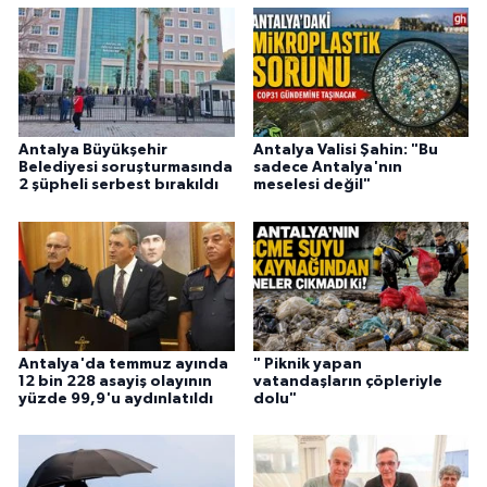
Antalya Büyükşehir
Antalya Valisi Şahin: "Bu
Belediyesi soruşturmasında
sadece Antalya'nın
2 şüpheli serbest bırakıldı
meselesi değil"
Antalya'da temmuz ayında
" Piknik yapan
12 bin 228 asayiş olayının
vatandaşların çöpleriyle
yüzde 99,9'u aydınlatıldı
dolu"