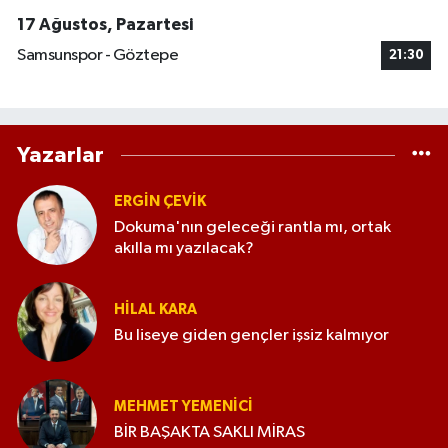
17 Ağustos, Pazartesi
Samsunspor - Göztepe
21:30
Yazarlar
ERGIN ÇEVİK
Dokuma'nın geleceği rantla mı, ortak
akılla mı yazılacak?
HILAL KARA
Bu liseye giden gençler işsiz kalmıyor
MEHMET YEMENICI
BİR BAŞAKTA SAKLI MİRAS