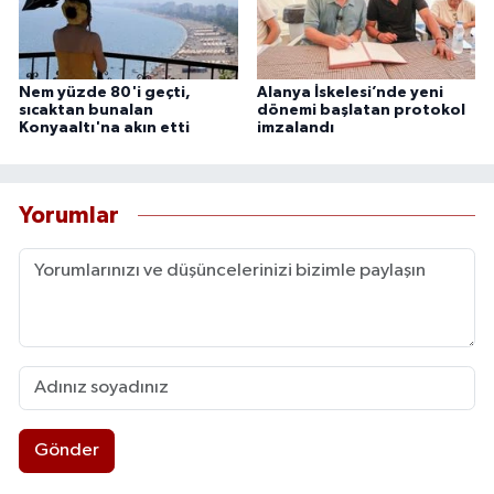
Nem yüzde 80'i geçti,
Alanya İskelesi’nde yeni
sıcaktan bunalan
dönemi başlatan protokol
Konyaaltı'na akın etti
imzalandı
Yorumlar
Gönder