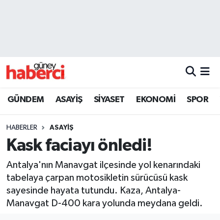
Beyoğlu Hava Durumu
Beyoğlu Trafik Yoğunluk Haritası
Süper Lig Puan Durumu ve Fikstür
GÜNDEM
ASAYİŞ
SİYASET
EKONOMİ
SPOR
Tüm Manşetler
HABERLER
ASAYİŞ
Son Dakika Haberleri
Kask faciayı önledi!
Haber Arşivi
Antalya'nın Manavgat ilçesinde yol kenarındaki
tabelaya çarpan motosikletin sürücüsü kask
sayesinde hayata tutundu. Kaza, Antalya-
Manavgat D-400 kara yolunda meydana geldi.