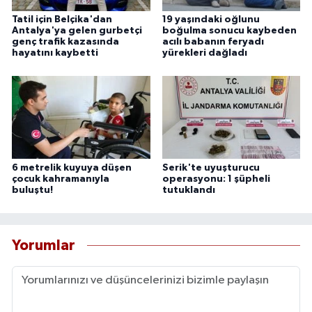
Tatil için Belçika'dan
19 yaşındaki oğlunu
Antalya'ya gelen gurbetçi
boğulma sonucu kaybeden
genç trafik kazasında
acılı babanın feryadı
hayatını kaybetti
yürekleri dağladı
6 metrelik kuyuya düşen
Serik'te uyuşturucu
çocuk kahramanıyla
operasyonu: 1 şüpheli
buluştu!
tutuklandı
Yorumlar