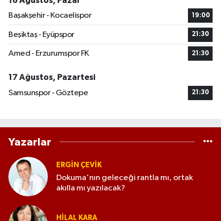
16 Ağustos, Pazar
Başakşehir - Kocaelispor
19:00
Beşiktaş - Eyüpspor
21:30
Amed - Erzurumspor FK
21:30
17 Ağustos, Pazartesi
Samsunspor - Göztepe
21:30
Yazarlar
ERGIN ÇEVİK
Dokuma'nın geleceği rantla mı, ortak
akılla mı yazılacak?
HILAL KARA