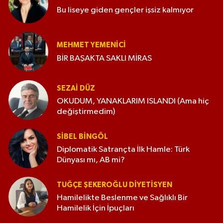
Bu liseye giden gençler işsiz kalmıyor
MEHMET YEMENICI
BİR BAŞAKTA SAKLI MİRAS
SEZAI DÜZ
OKUDUM, YANAKLARIM ISLANDI (Ama hiç
değiştirmedim)
SIBEL BINGÖL
Diplomatik Satrançta İlk Hamle: Türk
Dünyası mı, AB mi?
TUĞÇE ŞEKEROĞLU DIYETISYEN
Hamilelikte Beslenme ve Sağlıklı Bir
Hamilelik İçin İpuçları