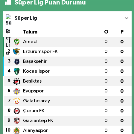
Süper Lig Puan Durumu
Süper Lig
#
Takım
O
P
1
Amed
0
0
2
Erzurumspor FK
0
0
3
Başakşehir
0
0
4
Kocaelispor
0
0
5
Beşiktaş
0
0
6
Eyüpspor
0
0
7
Galatasaray
0
0
8
Çorum FK
0
0
9
Gaziantep FK
0
0
10
Alanyaspor
0
0