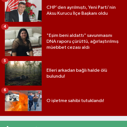
CHP'den ayrılmıştı, Yeni Parti'nin
Aksu Kurucu İlçe Başkanı oldu
4
"Eşim beni aldattı" savunmasını
DNA raporu çürüttü, ağırlaştırılmış
müebbet cezası aldı
5
Elleri arkadan bağlı halde ölü
bulundu!
6
O işletme sahibi tutuklandı!