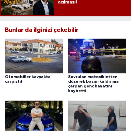
açılması!
Bunlar da ilginizi çekebilir
Otomobiller kavşakta
Savrulan motosikletten
çarpıştı!
düşerek başını kaldırıma
çarpan genç hayatını
kaybetti