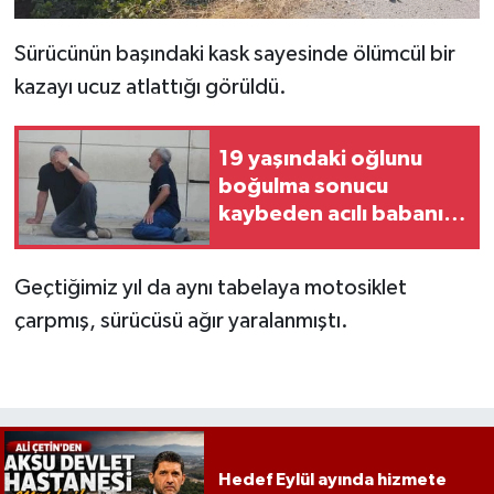
Sürücünün başındaki kask sayesinde ölümcül bir
kazayı ucuz atlattığı görüldü.
19 yaşındaki oğlunu
boğulma sonucu
kaybeden acılı babanın
feryadı yürekleri
dağladı
Geçtiğimiz yıl da aynı tabelaya motosiklet
çarpmış, sürücüsü ağır yaralanmıştı.
Hedef Eylül ayında hizmete