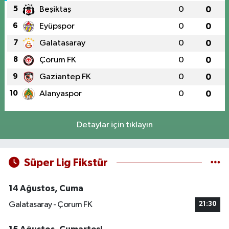
5
Beşiktaş
0
0
6
Eyüpspor
0
0
7
Galatasaray
0
0
8
Çorum FK
0
0
9
Gaziantep FK
0
0
10
Alanyaspor
0
0
Detaylar için tıklayın
Süper Lig Fikstür
14 Ağustos, Cuma
Galatasaray - Çorum FK
21:30