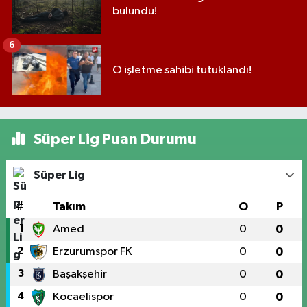
bulundu!
6
O işletme sahibi tutuklandı!
Süper Lig Puan Durumu
Süper Lig
#
Takım
O
P
1
Amed
0
0
2
Erzurumspor FK
0
0
3
Başakşehir
0
0
4
Kocaelispor
0
0