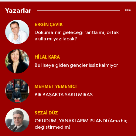
Yazarlar
ERGIN ÇEVİK
Dokuma'nın geleceği rantla mı, ortak
akılla mı yazılacak?
HILAL KARA
Bu liseye giden gençler işsiz kalmıyor
MEHMET YEMENICI
BİR BAŞAKTA SAKLI MİRAS
SEZAI DÜZ
OKUDUM, YANAKLARIM ISLANDI (Ama hiç
değiştirmedim)