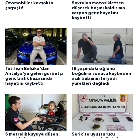
Otomobiller kavşakta
Savrulan motosikletten
çarpıştı!
düşerek başını kaldırıma
çarpan genç hayatını
kaybetti
Tatil için Belçika'dan
19 yaşındaki oğlunu
Antalya'ya gelen gurbetçi
boğulma sonucu kaybeden
genç trafik kazasında
acılı babanın feryadı
hayatını kaybetti
yürekleri dağladı
6 metrelik kuyuya düşen
Serik'te uyuşturucu