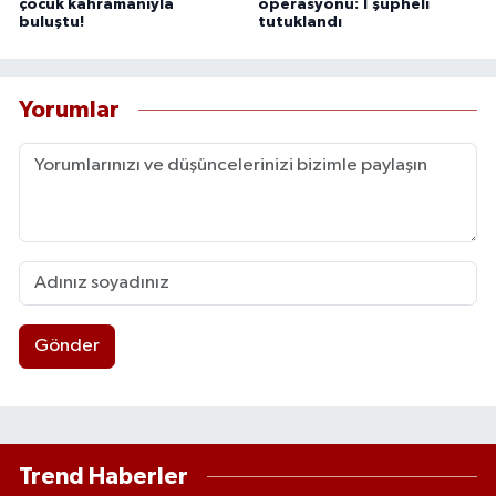
çocuk kahramanıyla
operasyonu: 1 şüpheli
buluştu!
tutuklandı
Yorumlar
Gönder
Trend Haberler