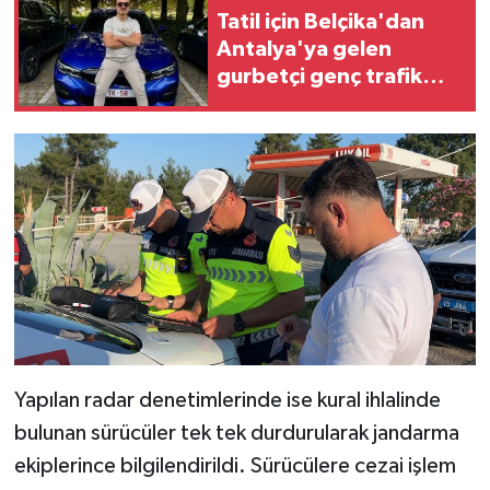
Tatil için Belçika'dan
Antalya'ya gelen
gurbetçi genç trafik
kazasında hayatını
kaybetti
Yapılan radar denetimlerinde ise kural ihlalinde
bulunan sürücüler tek tek durdurularak jandarma
ekiplerince bilgilendirildi. Sürücülere cezai işlem