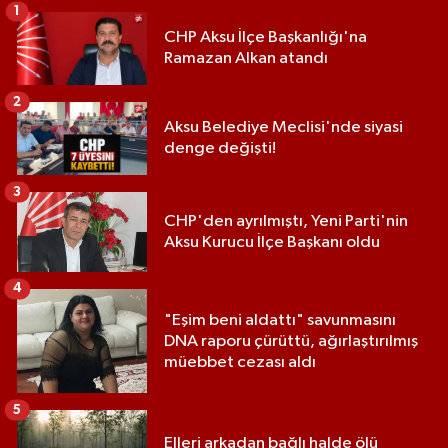
1
CHP Aksu İlçe Başkanlığı'na
Ramazan Alkan atandı
2
Aksu Belediye Meclisi'nde siyasi
denge değişti!
3
CHP'den ayrılmıştı, Yeni Parti'nin
Aksu Kurucu İlçe Başkanı oldu
4
"Eşim beni aldattı" savunmasını
DNA raporu çürüttü, ağırlaştırılmış
müebbet cezası aldı
5
Elleri arkadan bağlı halde ölü