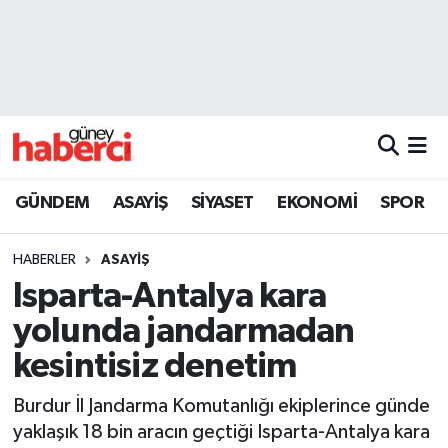
Beyoğlu Hava Durumu
Beyoğlu Trafik Yoğunluk Haritası
Süper Lig Puan Durumu ve Fikstür
GÜNDEM
ASAYİŞ
SİYASET
EKONOMİ
SPOR
Tüm Manşetler
HABERLER
ASAYİŞ
Son Dakika Haberleri
Isparta-Antalya kara
yolunda jandarmadan
Haber Arşivi
kesintisiz denetim
Burdur İl Jandarma Komutanlığı ekiplerince günde
yaklaşık 18 bin aracın geçtiği Isparta-Antalya kara