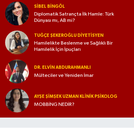
SIBEL BINGÖL
Diplomatik Satrançta İlk Hamle: Türk
Dünyası mı, AB mi?
TUĞÇE ŞEKEROĞLU DIYETISYEN
Hamilelikte Beslenme ve Sağlıklı Bir
Hamilelik İçin İpuçları
DR. ELVIN ABDURAHMANLI
Mülteciler ve Yeniden İmar
AYŞE ŞIMŞEK UZMAN KLINIK PSIKOLOG
MOBBİNG NEDİR?