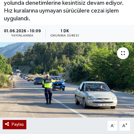
yolunda denetimlerine kesintisiz devam ediyor.
Hız kuralarına uymayan sürücülere cezai işlem
uygulandı.
01.06.2026 - 10:09
1 DK
YAYINLANMA
OKUNMA SÜRESI
Paylaş
-
+
A
A