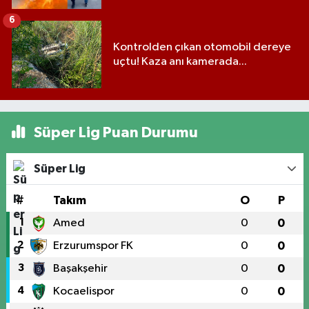
6
Kontrolden çıkan otomobil dereye
uçtu! Kaza anı kamerada...
Süper Lig Puan Durumu
Süper Lig
#
Takım
O
P
1
Amed
0
0
2
Erzurumspor FK
0
0
3
Başakşehir
0
0
4
Kocaelispor
0
0