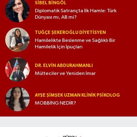
SIBEL BINGÖL
Diplomatik Satrançta İlk Hamle: Türk
Dünyası mı, AB mi?
TUĞÇE ŞEKEROĞLU DIYETISYEN
Hamilelikte Beslenme ve Sağlıklı Bir
Hamilelik İçin İpuçları
DR. ELVIN ABDURAHMANLI
Mülteciler ve Yeniden İmar
AYŞE ŞIMŞEK UZMAN KLINIK PSIKOLOG
MOBBİNG NEDİR?