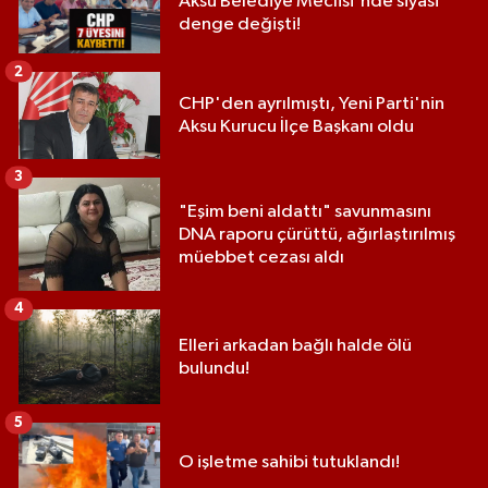
Aksu Belediye Meclisi'nde siyasi
denge değişti!
2
CHP'den ayrılmıştı, Yeni Parti'nin
Aksu Kurucu İlçe Başkanı oldu
3
"Eşim beni aldattı" savunmasını
DNA raporu çürüttü, ağırlaştırılmış
müebbet cezası aldı
4
Elleri arkadan bağlı halde ölü
bulundu!
5
O işletme sahibi tutuklandı!