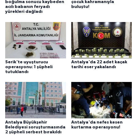
boğulma sonucu kaybeden
çocuk kahramanıyla
acılı babanın feryadı
buluştu!
yürekleri dağladı
Serik'te uyuşturucu
Antalya'da 22 adet kaçak
operasyonu: 1 şüpheli
tarihi eser yakalandı
tutuklandı
Antalya Büyükşehir
Antalya'da nefes kesen
Belediyesi soruşturmasında
kurtarma operasyonu!
2 şüpheli serbest bırakıldı