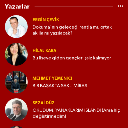
Yazarlar
ERGIN ÇEVİK
Dokuma'nın geleceği rantla mı, ortak
akılla mı yazılacak?
HILAL KARA
Bu liseye giden gençler işsiz kalmıyor
MEHMET YEMENICI
BİR BAŞAKTA SAKLI MİRAS
SEZAI DÜZ
OKUDUM, YANAKLARIM ISLANDI (Ama hiç
değiştirmedim)