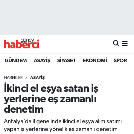
Beyoğlu Hava Durumu
Beyoğlu Trafik Yoğunluk Haritası
Süper Lig Puan Durumu ve Fikstür
GÜNDEM
ASAYİŞ
SİYASET
EKONOMİ
SPOR
Tüm Manşetler
HABERLER
ASAYİŞ
Son Dakika Haberleri
İkinci el eşya satan iş
yerlerine eş zamanlı
Haber Arşivi
denetim
Antalya’da il genelinde ikinci el eşya alım satımı
yapan iş yerlerine yönelik eş zamanlı denetim