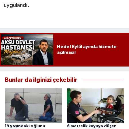
uygulandı.
Hedef Eylül ayında hizmete
açılması!
Bunlar da ilginizi çekebilir
19 yaşındaki oğlunu
6 metrelik kuyuya düşen