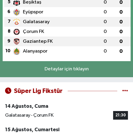
5
Beşiktaş
0
0
6
Eyüpspor
0
0
7
Galatasaray
0
0
8
Çorum FK
0
0
9
Gaziantep FK
0
0
10
Alanyaspor
0
0
Detaylar için tıklayın
Süper Lig Fikstür
14 Ağustos, Cuma
Galatasaray - Çorum FK
21:30
15 Ağustos, Cumartesi