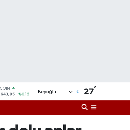
°
TCOIN
27
Beyoğlu
.643,95
%0.16
LAR
,6704
%0
RO
,0406
%-0.08
ERLİN
,2143
%0