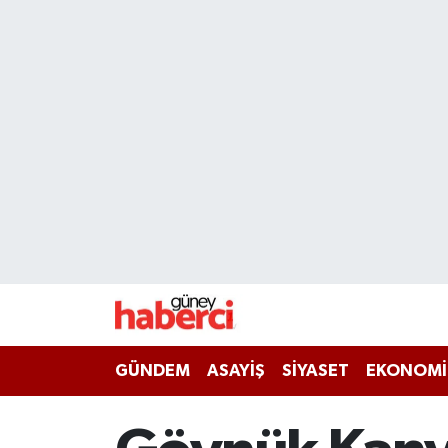
Beyoğlu Hava Durumu
Beyoğlu Trafik Yoğunluk Haritası
Süper Lig Puan Durumu ve Fikstür
Tüm Manşetler
Son Dakika Haberleri
Haber Arşivi
GÜNDEM
ASAYİŞ
SİYASET
EKONOMİ