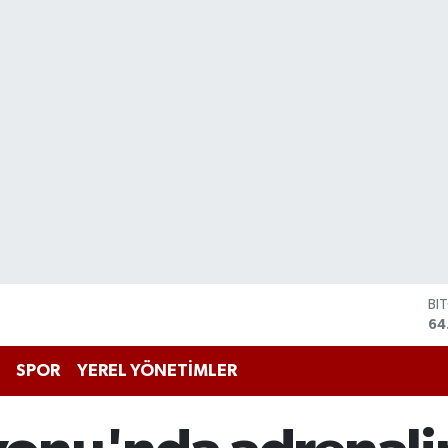
BI
64
DO
47
SPOR
YEREL YÖNETİMLER
EU
55
ST
64