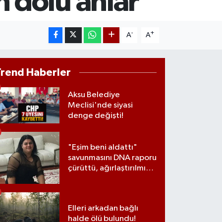
 dolu anlar
AM ALTIN
00.87
%0.12
ST100
-
+
A
A
.799
%70
Trend Haberler
Aksu Belediye
Meclisi'nde siyasi
denge değişti!
"Eşim beni aldattı"
savunmasını DNA raporu
çürüttü, ağırlaştırılmış
müebbet cezası aldı
Elleri arkadan bağlı
halde ölü bulundu!