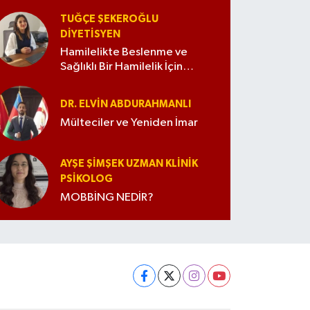
TUĞÇE ŞEKEROĞLU
DIYETISYEN
Hamilelikte Beslenme ve
Sağlıklı Bir Hamilelik İçin
İpuçları
DR. ELVIN ABDURAHMANLI
Mülteciler ve Yeniden İmar
AYŞE ŞIMŞEK UZMAN KLINIK
PSIKOLOG
MOBBİNG NEDİR?