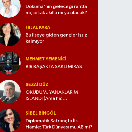
Dokuma'nın geleceği rantla
mı, ortak akılla mı yazılacak?
HILAL KARA
Bu liseye giden gençler işsiz
kalmıyor
MEHMET YEMENICI
BİR BAŞAKTA SAKLI MİRAS
SEZAI DÜZ
OKUDUM, YANAKLARIM
ISLANDI (Ama hiç
değiştirmedim)
SIBEL BINGÖL
Diplomatik Satrançta İlk
Hamle: Türk Dünyası mı, AB mi?