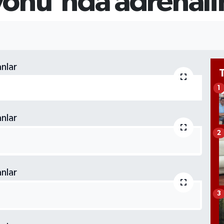
nu'nda adrenalin
GR
65
Bİ
13
1
2
3