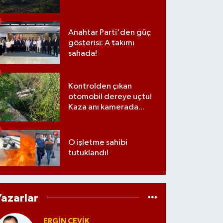
Anahtar Parti'den güç
gösterisi: A takımı
sahada!
Kontrolden çıkan
otomobil dereye uçtu!
Kaza anı kamerada...
O işletme sahibi
tutuklandı!
Yazarlar
ERGIN ÇEVİK