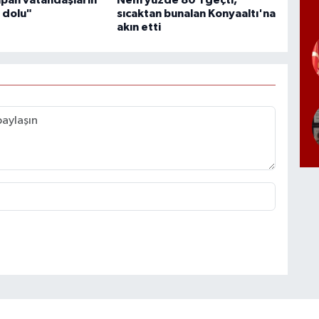
 dolu"
sıcaktan bunalan Konyaaltı'na
akın etti