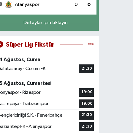
0
Alanyaspor
0
0
Detaylar için tıklayın
Süper Lig Fikstür
4 Ağustos, Cuma
alatasaray - Çorum FK
21:30
5 Ağustos, Cumartesi
onyaspor - Rizespor
19:00
asımpaşa - Trabzonspor
19:00
ençlerbirliği S.K. - Fenerbahçe
21:30
aziantep FK - Alanyaspor
21:30