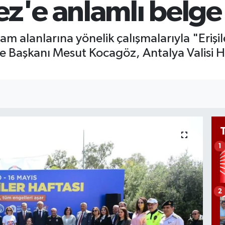
ez'e anlamlı belge
Bİ
13.
şam alanlarına yönelik çalışmalarıyla "Erişi
e Başkanı Mesut Kocagöz, Antalya Valisi Hu
1
2