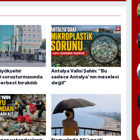
üyükşehir
Antalya Valisi Şahin: "Bu
i soruşturmasında
sadece Antalya'nın meselesi
serbest bırakıldı
değil"
apan vatandaşların
Nem yüzde 80'i geçti,