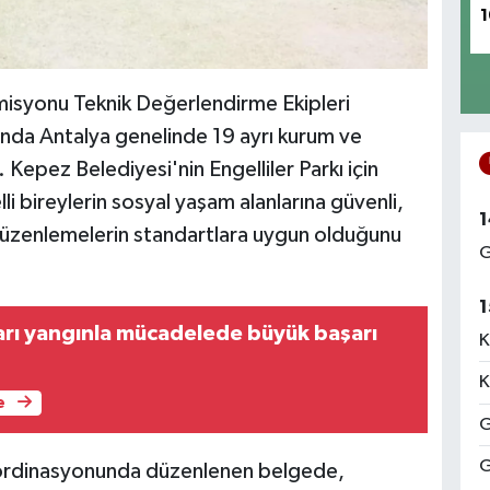
1
omisyonu Teknik Değerlendirme Ekipleri
unda Antalya genelinde 19 ayrı kurum ve
 Kepez Belediyesi'nin Engelliler Parkı için
lli bireylerin sosyal yaşam alanlarına güvenli,
1
 düzenlemelerin standartlara uygun olduğunu
G
1
arı yangınla mücadelede büyük başarı
K
K
e
G
G
koordinasyonunda düzenlenen belgede,