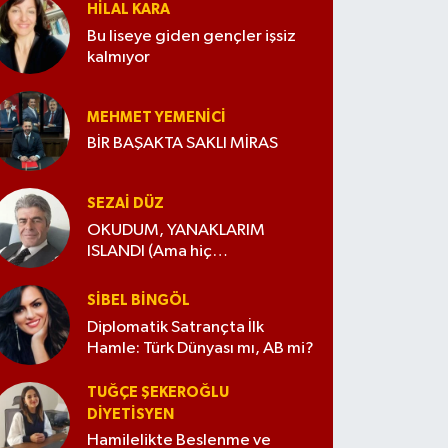
HILAL KARA
Bu liseye giden gençler işsiz
kalmıyor
MEHMET YEMENICI
BİR BAŞAKTA SAKLI MİRAS
SEZAI DÜZ
OKUDUM, YANAKLARIM
ISLANDI (Ama hiç
değiştirmedim)
SIBEL BINGÖL
Diplomatik Satrançta İlk
Hamle: Türk Dünyası mı, AB mi?
TUĞÇE ŞEKEROĞLU
DIYETISYEN
Hamilelikte Beslenme ve