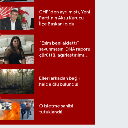
CHP'den ayrılmıştı, Yeni
Parti'nin Aksu Kurucu
İlçe Başkanı oldu
"Eşim beni aldattı"
savunmasını DNA raporu
çürüttü, ağırlaştırılmış
müebbet cezası aldı
Elleri arkadan bağlı
halde ölü bulundu!
O işletme sahibi
tutuklandı!