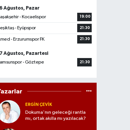
6 Ağustos, Pazar
aşakşehir - Kocaelispor
19:00
eşiktaş - Eyüpspor
21:30
med - Erzurumspor FK
21:30
7 Ağustos, Pazartesi
amsunspor - Göztepe
21:30
Yazarlar
ERGIN ÇEVİK
Dokuma'nın geleceği rantla
mı, ortak akılla mı yazılacak?