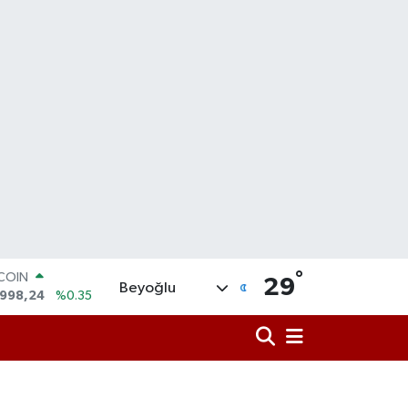
TCOIN
.998,24
%0.35
°
LAR
29
Beyoğlu
,7436
%0.18
RO
,2510
%0.32
ERLİN
4811
%0.38
AM ALTIN
60.55
%0.03