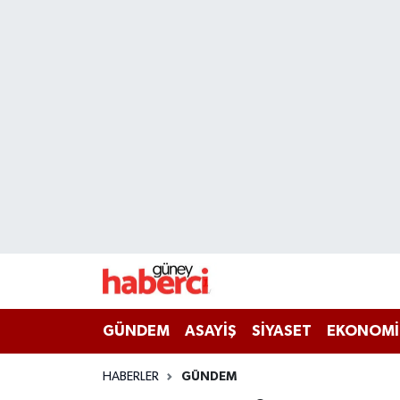
Beyoğlu Hava Durumu
Beyoğlu Trafik Yoğunluk Haritası
Süper Lig Puan Durumu ve Fikstür
Tüm Manşetler
Son Dakika Haberleri
Haber Arşivi
GÜNDEM
ASAYİŞ
SİYASET
EKONOMİ
HABERLER
GÜNDEM