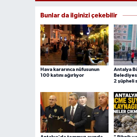
Bunlar da ilginizi çekebilir
Hava kararınca nüfusunun
Antalya B
100 katını ağırlıyor
Belediyes
2 şüpheli 
Antalya'da temmuz ayında
" Piknik y