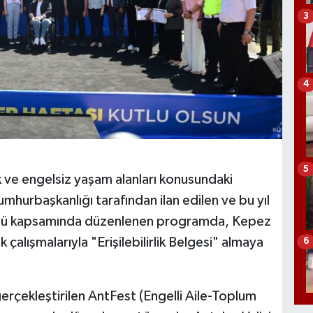
3
4
5
k ve engelsiz yaşam alanları konusundaki
Cumhurbaşkanlığı tarafından ilan edilen ve bu yıl
ik Günü kapsamında düzenlenen programda, Kepez
ek çalışmalarıyla "Erişilebilirlik Belgesi" almaya
6
erçekleştirilen AntFest (Engelli Aile-Toplum