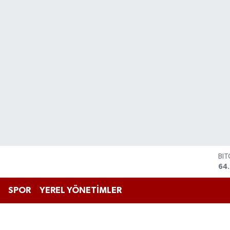
BI
64
DO
47
EU
55
SPOR
YEREL YÖNETİMLER
ST
64,
GR
66