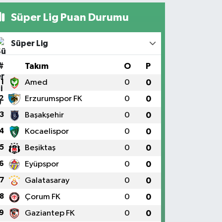
Süper Lig Puan Durumu
Süper Lig
#
Takım
O
P
1
Amed
0
0
2
Erzurumspor FK
0
0
3
Başakşehir
0
0
4
Kocaelispor
0
0
5
Beşiktaş
0
0
6
Eyüpspor
0
0
7
Galatasaray
0
0
8
Çorum FK
0
0
9
Gaziantep FK
0
0