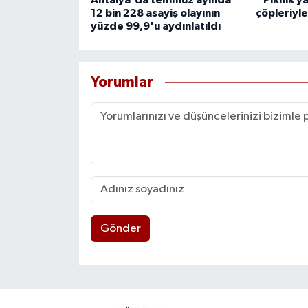
12 bin 228 asayiş olayının
çöpleriyle
yüzde 99,9'u aydınlatıldı
Yorumlar
Gönder