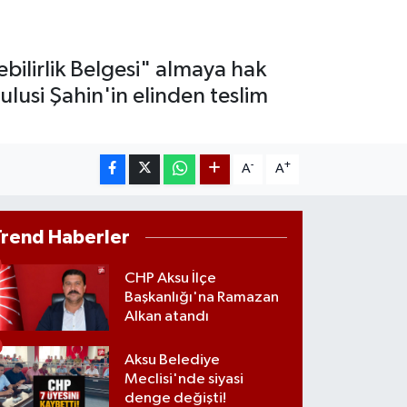
ST100
779
%-14
lebilirlik Belgesi" almaya hak
lusi Şahin'in elinden teslim
-
+
A
A
Trend Haberler
CHP Aksu İlçe
Başkanlığı'na Ramazan
Alkan atandı
Aksu Belediye
Meclisi'nde siyasi
denge değişti!