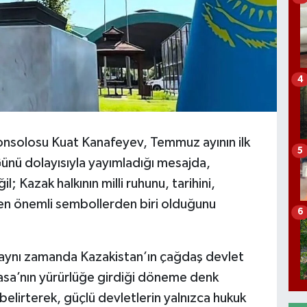
4
nsolosu Kuat Kanafeyev, Temmuz ayının ilk
5
ünü dolayısıyla yayımladığı mesajda,
l; Kazak halkının milli ruhunu, tarihini,
 en önemli sembollerden biri olduğunu
6
aynı zamanda Kazakistan’ın çağdaş devlet
yasa’nın yürürlüğe girdiği döneme denk
 belirterek, güçlü devletlerin yalnızca hukuk