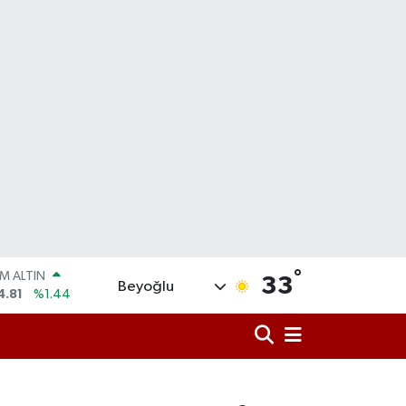
°
T100
33
Beyoğlu
887
%64
COIN
360,53
%-0.76
LAR
7069
%0.17
RO
0265
%0.01