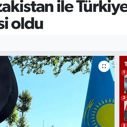
kistan ile Türkiye
STE
64,
GRA
i oldu
657
1
2
3