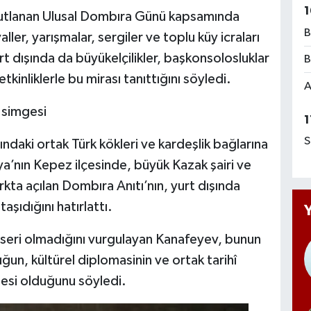
1
 kutlanan Ulusal Dombıra Günü kapsamında
B
ler, yarışmalar, sergiler ve toplu küy icraları
t dışında da büyükelçilikler, başkonsolosluklar
B
tkinliklerle bu mirası tanıttığını söyledi.
A
 simgesi
1
S
ndaki ortak Türk kökleri ve kardeşlik bağlarına
a’nın Kepez ilçesinde, büyük Kazak şairi ve
arkta açılan Dombıra Anıtı’nın, yurt dışında
taşıdığını hatırlattı.
 eseri olmadığını vurgulayan Kanafeyev, bunun
ğun, kültürel diplomasinin ve ortak tarihî
gesi olduğunu söyledi.