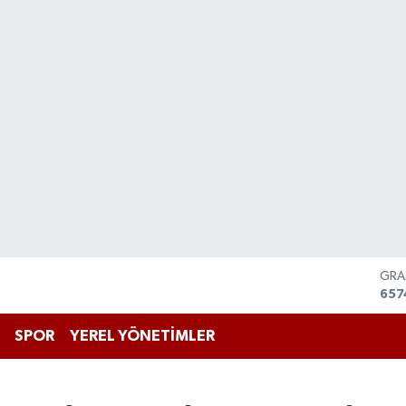
BİS
13.
BIT
64.
SPOR
YEREL YÖNETİMLER
DO
47,
EU
55,