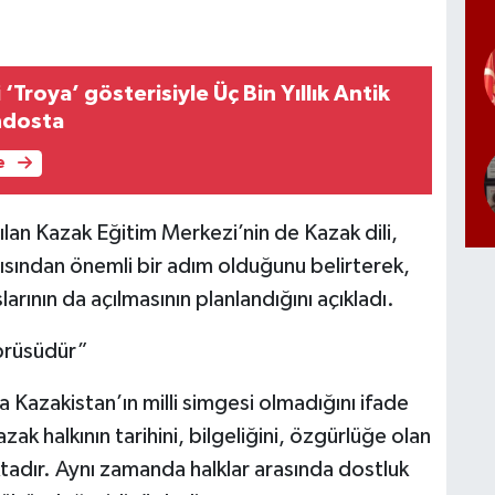
‘Troya’ gösterisiyle Üç Bin Yıllık Antik
ndosta
e
an Kazak Eğitim Merkezi’nin de Kazak dili,
açısından önemli bir adım olduğunu belirterek,
rının da açılmasının planlandığını açıkladı.
prüsüdür”
Kazakistan’ın milli simgesi olmadığını ifade
k halkının tarihini, bilgeliğini, özgürlüğe olan
ktadır. Aynı zamanda halklar arasında dostluk