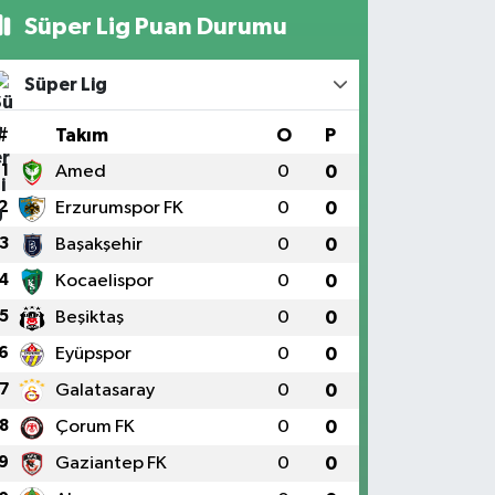
Süper Lig Puan Durumu
Süper Lig
#
Takım
O
P
1
Amed
0
0
2
Erzurumspor FK
0
0
3
Başakşehir
0
0
4
Kocaelispor
0
0
5
Beşiktaş
0
0
6
Eyüpspor
0
0
7
Galatasaray
0
0
8
Çorum FK
0
0
9
Gaziantep FK
0
0