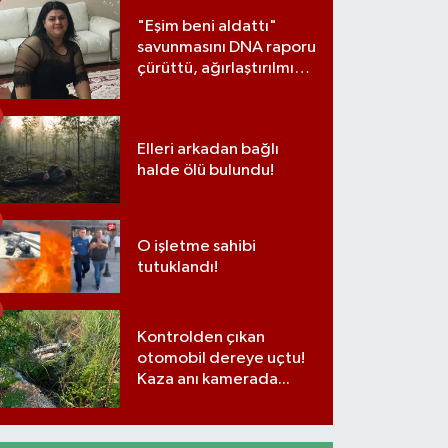
"Eşim beni aldattı"
savunmasını DNA raporu
çürüttü, ağırlaştırılmış
müebbet cezası aldı
Elleri arkadan bağlı
halde ölü bulundu!
O işletme sahibi
tutuklandı!
Kontrolden çıkan
otomobil dereye uçtu!
Kaza anı kamerada...