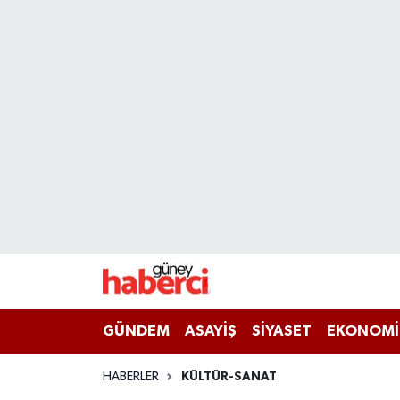
Beyoğlu Hava Durumu
Beyoğlu Trafik Yoğunluk Haritası
Süper Lig Puan Durumu ve Fikstür
Tüm Manşetler
Son Dakika Haberleri
Haber Arşivi
GÜNDEM
ASAYİŞ
SİYASET
EKONOMİ
HABERLER
KÜLTÜR-SANAT