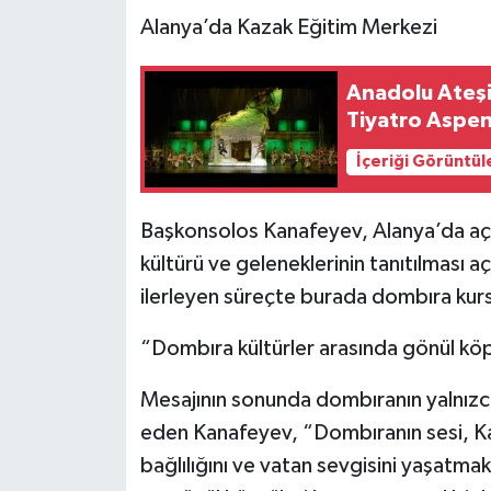
Alanya’da Kazak Eğitim Merkezi
Anadolu Ateşi 
Tiyatro Aspe
İçeriği Görüntül
Başkonsolos Kanafeyev, Alanya’da açıl
kültürü ve geleneklerinin tanıtılması 
ilerleyen süreçte burada dombıra kursla
“Dombıra kültürler arasında gönül kö
Mesajının sonunda dombıranın yalnızca 
eden Kanafeyev, “Dombıranın sesi, Kaza
bağlılığını ve vatan sevgisini yaşatma