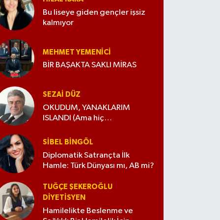
Bu liseye giden gençler işsiz
kalmıyor
MEHMET YEMENICI
BİR BAŞAKTA SAKLI MİRAS
SEZAI DÜZ
OKUDUM, YANAKLARIM
ISLANDI (Ama hiç
değiştirmedim)
SIBEL BINGÖL
Diplomatik Satrançta İlk
Hamle: Türk Dünyası mı, AB mi?
TUĞÇE ŞEKEROĞLU
DIYETISYEN
Hamilelikte Beslenme ve