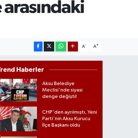
 arasındaki
RLİN
1897
%0.02
M ALTIN
4.81
%1.44
-
+
A
A
Trend Haberler
Aksu Belediye
Meclisi'nde siyasi
denge değişti!
CHP'den ayrılmıştı, Yeni
Parti'nin Aksu Kurucu
İlçe Başkanı oldu