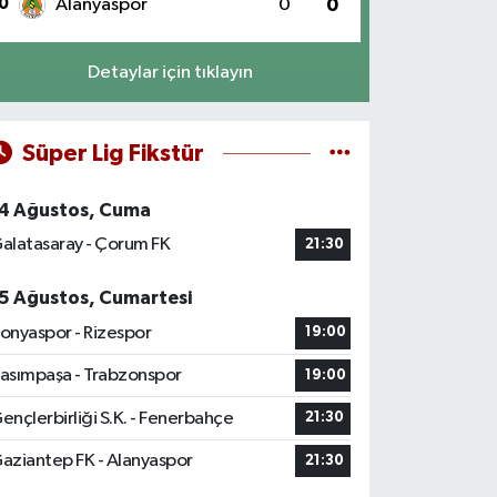
0
Alanyaspor
0
0
Detaylar için tıklayın
Süper Lig Fikstür
4 Ağustos, Cuma
alatasaray - Çorum FK
21:30
5 Ağustos, Cumartesi
onyaspor - Rizespor
19:00
asımpaşa - Trabzonspor
19:00
ençlerbirliği S.K. - Fenerbahçe
21:30
aziantep FK - Alanyaspor
21:30