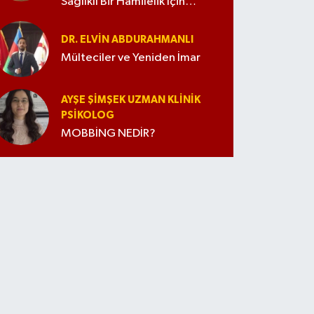
Sağlıklı Bir Hamilelik İçin
İpuçları
DR. ELVIN ABDURAHMANLI
Mülteciler ve Yeniden İmar
AYŞE ŞIMŞEK UZMAN KLINIK
PSIKOLOG
MOBBİNG NEDİR?