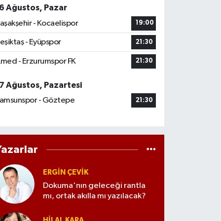
6 Ağustos, Pazar
aşakşehir - Kocaelispor
19:00
eşiktaş - Eyüpspor
21:30
med - Erzurumspor FK
21:30
7 Ağustos, Pazartesi
amsunspor - Göztepe
21:30
Yazarlar
ERGIN ÇEVİK
Dokuma'nın geleceği rantla
mı, ortak akılla mı yazılacak?
HILAL KARA