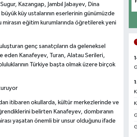
1
Sugur, Kazangap, Jambıl Jabayev, Dina
 büyük küy ustalarının eserlerinin günümüzde
u mirasın eğitim kurumlarında öğretilerek yeni
luşturan genç sanatçıların da geleneksel
e eden Kanafeyev, Turan, Alatau Serileri,
1
luluklarının Türkiye başta olmak üzere birçok
G
1
turuyor
K
dan itibaren okullarda, kültür merkezlerinde ve
K
rendiklerini belirten Kanafeyev, dombıranın
G
mirası yaşatan önemli bir unsur olduğunu ifade
G