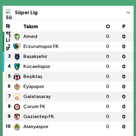
Süper Lig
#
Takım
O
P
1
Amed
0
0
2
Erzurumspor FK
0
0
3
Başakşehir
0
0
4
Kocaelispor
0
0
5
Beşiktaş
0
0
6
Eyüpspor
0
0
7
Galatasaray
0
0
8
Çorum FK
0
0
9
Gaziantep FK
0
0
10
Alanyaspor
0
0