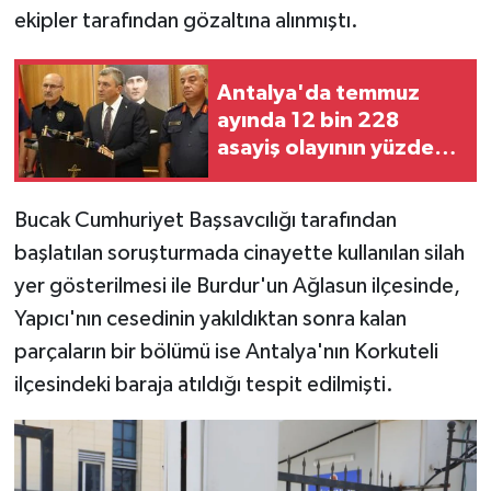
ekipler tarafından gözaltına alınmıştı.
Antalya'da temmuz
ayında 12 bin 228
asayiş olayının yüzde
99,9'u aydınlatıldı
Bucak Cumhuriyet Başsavcılığı tarafından
başlatılan soruşturmada cinayette kullanılan silah
yer gösterilmesi ile Burdur'un Ağlasun ilçesinde,
Yapıcı'nın cesedinin yakıldıktan sonra kalan
parçaların bir bölümü ise Antalya'nın Korkuteli
ilçesindeki baraja atıldığı tespit edilmişti.