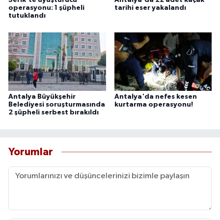
Serik'te uyuşturucu
Antalya'da 22 adet kaçak
operasyonu: 1 şüpheli
tarihi eser yakalandı
tutuklandı
Antalya Büyükşehir
Antalya'da nefes kesen
Belediyesi soruşturmasında
kurtarma operasyonu!
2 şüpheli serbest bırakıldı
Yorumlar