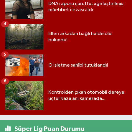
DNA raporu çürüttü, ağırlaştırılmış
müebbet cezası aldı
4
Elleri arkadan bağlı halde ölü
bulundu!
5
O işletme sahibi tutuklandı!
6
Kontrolden çıkan otomobil dereye
uçtu! Kaza anı kamerada...
Süper Lig Puan Durumu