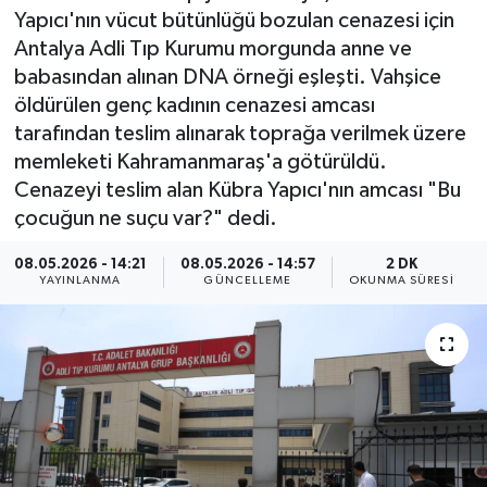
Yapıcı'nın vücut bütünlüğü bozulan cenazesi için
Antalya Adli Tıp Kurumu morgunda anne ve
babasından alınan DNA örneği eşleşti. Vahşice
öldürülen genç kadının cenazesi amcası
tarafından teslim alınarak toprağa verilmek üzere
memleketi Kahramanmaraş'a götürüldü.
Cenazeyi teslim alan Kübra Yapıcı'nın amcası "Bu
çocuğun ne suçu var?" dedi.
08.05.2026 - 14:21
08.05.2026 - 14:57
2 DK
YAYINLANMA
GÜNCELLEME
OKUNMA SÜRESI