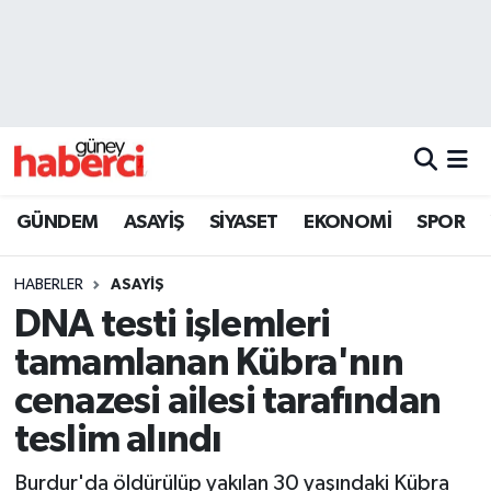
Beyoğlu Hava Durumu
Beyoğlu Trafik Yoğunluk Haritası
Süper Lig Puan Durumu ve Fikstür
GÜNDEM
ASAYİŞ
SİYASET
EKONOMİ
SPOR
Tüm Manşetler
HABERLER
ASAYİŞ
Son Dakika Haberleri
DNA testi işlemleri
tamamlanan Kübra'nın
Haber Arşivi
cenazesi ailesi tarafından
teslim alındı
Burdur'da öldürülüp yakılan 30 yaşındaki Kübra