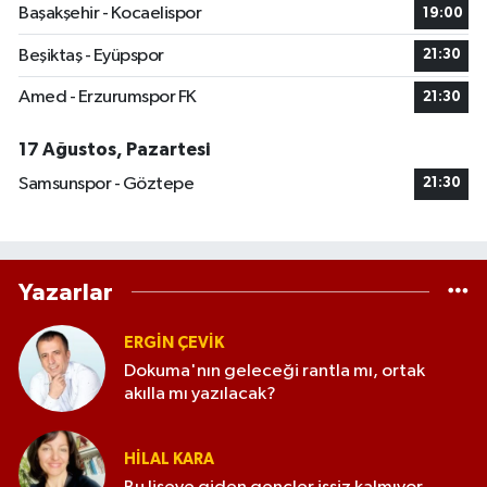
Başakşehir - Kocaelispor
19:00
Beşiktaş - Eyüpspor
21:30
Amed - Erzurumspor FK
21:30
17 Ağustos, Pazartesi
Samsunspor - Göztepe
21:30
Yazarlar
ERGIN ÇEVİK
Dokuma'nın geleceği rantla mı, ortak
akılla mı yazılacak?
HILAL KARA