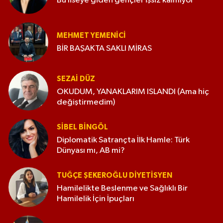
Bu liseye giden gençler işsiz kalmıyor
MEHMET YEMENICI
BİR BAŞAKTA SAKLI MİRAS
SEZAI DÜZ
OKUDUM, YANAKLARIM ISLANDI (Ama hiç
değiştirmedim)
SIBEL BINGÖL
Diplomatik Satrançta İlk Hamle: Türk
Dünyası mı, AB mi?
TUĞÇE ŞEKEROĞLU DIYETISYEN
Hamilelikte Beslenme ve Sağlıklı Bir
Hamilelik İçin İpuçları