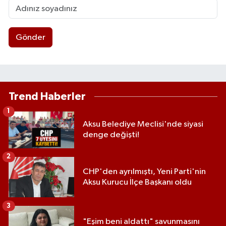
Gönder
Trend Haberler
1
Aksu Belediye Meclisi'nde siyasi
denge değişti!
2
CHP'den ayrılmıştı, Yeni Parti'nin
Aksu Kurucu İlçe Başkanı oldu
3
"Eşim beni aldattı" savunmasını