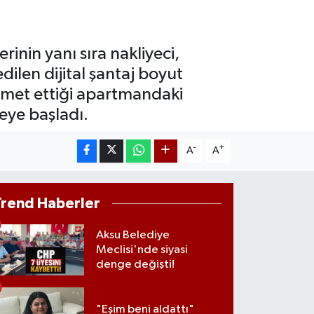
ST100
.799
%70
TCOIN
inin yanı sıra nakliyeci,
.643,95
%0.16
ilen dijital şantaj boyut
kamet ettiği apartmandaki
eye başladı.
-
+
A
A
Trend Haberler
Aksu Belediye
Meclisi'nde siyasi
denge değişti!
"Eşim beni aldattı"