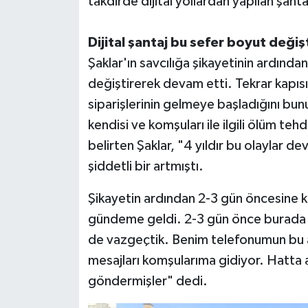
takdirde dijital yollardan yapılan şant
Dijital şantaj bu sefer boyut değişt
Şaklar'ın savcılığa şikayetinin ardından
değiştirerek devam etti. Tekrar kapı
siparişlerinin gelmeye başladığını bu
kendisi ve komşuları ile ilgili ölüm te
belirten Şaklar, "4 yıldır bu olaylar d
şiddetli bir artmıştı.
Şikayetin ardından 2-3 gün öncesine ka
gündeme geldi. 2-3 gün önce burada y
de vazgeçtik. Benim telefonumun bu 
mesajları komşularıma gidiyor. Hatt
göndermişler" dedi.