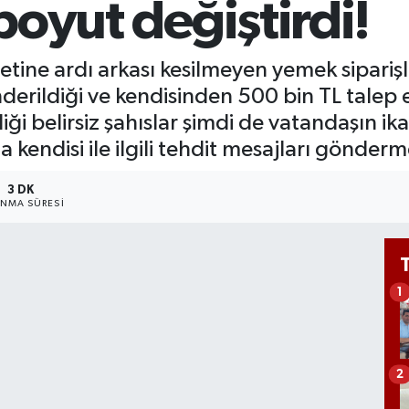
 boyut değiştirdi!
Bİ
13
BI
ine ardı arkası kesilmeyen yemek siparişler
64
rildiği ve kendisinden 500 bin TL talep ed
iği belirsiz şahıslar şimdi de vatandaşın i
endisi ile ilgili tehdit mesajları gönderm
3 DK
NMA SÜRESI
1
2