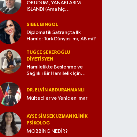
OKUDUM, YANAKLARIM
ISLANDI (Ama hiç
değiştirmedim)
SIBEL BINGÖL
Diplomatik Satrançta İlk
Hamle: Türk Dünyası mı, AB mi?
TUĞÇE ŞEKEROĞLU
DIYETISYEN
Hamilelikte Beslenme ve
Sağlıklı Bir Hamilelik İçin
İpuçları
DR. ELVIN ABDURAHMANLI
Mülteciler ve Yeniden İmar
AYŞE ŞIMŞEK UZMAN KLINIK
PSIKOLOG
MOBBİNG NEDİR?