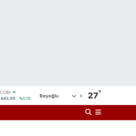
°
LAR
27
Beyoğlu
,6704
%0
RO
,0406
%-0.08
ERLİN
,2143
%0
AM ALTIN
00.87
%0.12