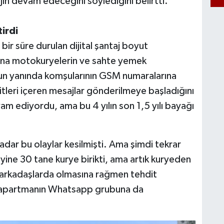
ajın devam edeceğini söylediğini belirtti.
irdi
 bir süre durulan dijital şantaj boyut
sına motokuryelerin ve sahte yemek
nun yanında komşularının GSM numaralarına
hditleri içeren mesajlar gönderilmeye başladığını
evam ediyordu, ama bu 4 yılın son 1,5 yılı bayağı
dar bu olaylar kesilmişti. Ama şimdi tekrar
ine 30 tane kurye birikti, ama artık kuryeden
arkadaşlarda olmasına rağmen tehdit
a apartmanın Whatsapp grubuna da