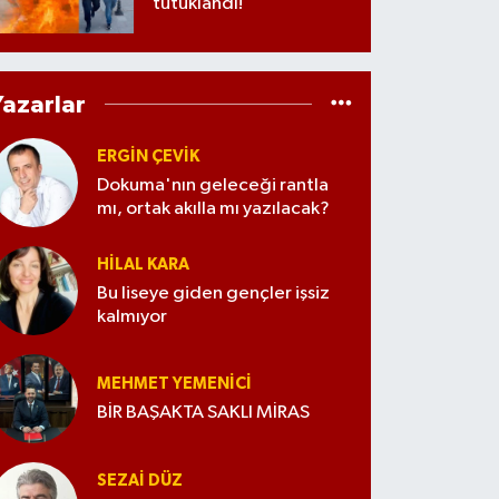
tutuklandı!
Yazarlar
ERGIN ÇEVİK
Dokuma'nın geleceği rantla
mı, ortak akılla mı yazılacak?
HILAL KARA
Bu liseye giden gençler işsiz
kalmıyor
MEHMET YEMENICI
BİR BAŞAKTA SAKLI MİRAS
SEZAI DÜZ