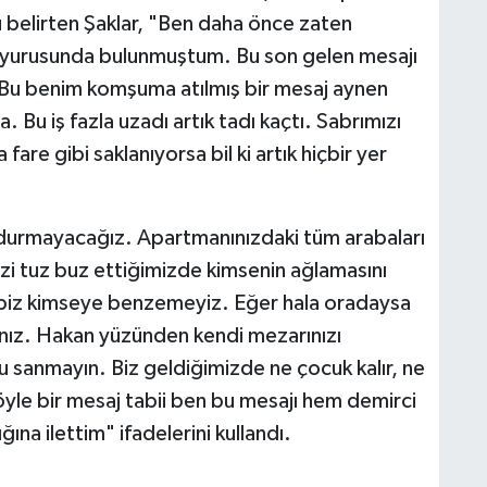
 belirten Şaklar, "Ben daha önce zaten
 duyurusunda bulunmuştum. Bu son gelen mesajı
 Bu benim komşuma atılmış bir mesaj aynen
 Bu iş fazla uzadı artık tadı kaçtı. Sabrımızı
re gibi saklanıyorsa bil ki artık hiçbir yer
 durmayacağız. Apartmanınızdaki tüm arabaları
izi tuz buz ettiğimizde kimsenin ağlamasını
biz kimseye benzemeyiz. Eğer hala oradaysa
ınız. Hakan yüzünden kendi mezarınızı
 sanmayın. Biz geldiğimizde ne çocuk kalır, ne
öyle bir mesaj tabii ben bu mesajı hem demirci
na ilettim" ifadelerini kullandı.