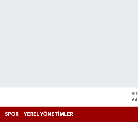
DO
47
EU
55
SPOR
YEREL YÖNETİMLER
ST
64
GR
65