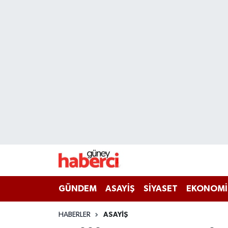
Beyoğlu Hava Durumu
Beyoğlu Trafik Yoğunluk Haritası
Süper Lig Puan Durumu ve Fikstür
Tüm Manşetler
Son Dakika Haberleri
Haber Arşivi
GÜNDEM
ASAYİŞ
SİYASET
EKONOMİ
HABERLER
ASAYİŞ