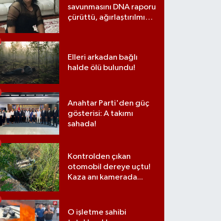
savunmasını DNA raporu
çürüttü, ağırlaştırılmış
müebbet cezası aldı
Elleri arkadan bağlı
halde ölü bulundu!
Anahtar Parti'den güç
gösterisi: A takımı
sahada!
Kontrolden çıkan
otomobil dereye uçtu!
Kaza anı kamerada...
O işletme sahibi