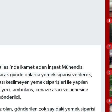
3
4
llesi'nde ikamet eden İnşaat Mühendisi
5
olarak günde onlarca yemek siparişi verilerek,
sı kesilmeyen yemek siparişleri ile yapılan
liyeci, ambulans, cenaze aracı ve annesine
gönderildi.
6
ız olan, gönderilen çok sayıdaki yemek siparişi