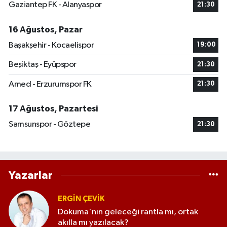
Gaziantep FK - Alanyaspor
21:30
16 Ağustos, Pazar
Başakşehir - Kocaelispor
19:00
Beşiktaş - Eyüpspor
21:30
Amed - Erzurumspor FK
21:30
17 Ağustos, Pazartesi
Samsunspor - Göztepe
21:30
Yazarlar
ERGIN ÇEVİK
Dokuma'nın geleceği rantla mı, ortak
akılla mı yazılacak?