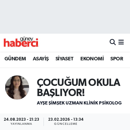
Beyoğlu Hava Durumu
Beyoğlu Trafik Yoğunluk Haritası
Süper Lig Puan Durumu ve Fikstür
GÜNDEM
ASAYİŞ
SİYASET
EKONOMİ
SPOR
Tüm Manşetler
ÇOCUĞUM OKULA
Son Dakika Haberleri
BAŞLIYOR!
Haber Arşivi
AYŞE ŞIMŞEK UZMAN KLINIK PSIKOLOG
24.08.2023 - 21:23
23.02.2026 - 13:34
YAYINLANMA
GÜNCELLEME