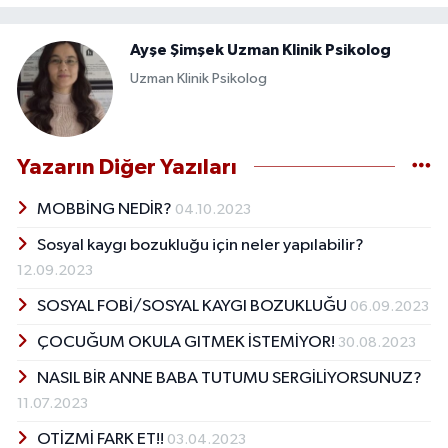
Ayşe Şimşek Uzman Klinik Psikolog
Uzman Klinik Psikolog
Yazarın Diğer Yazıları
MOBBİNG NEDİR?
04.10.2023
Sosyal kaygı bozukluğu için neler yapılabilir?
12.09.2023
SOSYAL FOBİ/SOSYAL KAYGI BOZUKLUĞU
06.09.2023
ÇOCUĞUM OKULA GITMEK İSTEMİYOR!
30.08.2023
NASIL BİR ANNE BABA TUTUMU SERGİLİYORSUNUZ?
11.07.2023
OTİZMİ FARK ET!!
03.04.2023