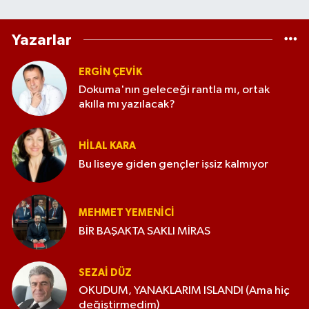
Yazarlar
ERGIN ÇEVİK
Dokuma'nın geleceği rantla mı, ortak
akılla mı yazılacak?
HILAL KARA
Bu liseye giden gençler işsiz kalmıyor
MEHMET YEMENICI
BİR BAŞAKTA SAKLI MİRAS
SEZAI DÜZ
OKUDUM, YANAKLARIM ISLANDI (Ama hiç
değiştirmedim)