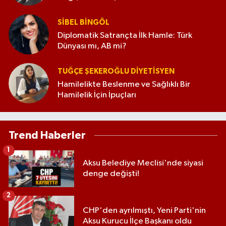
SIBEL BINGÖL
Diplomatik Satrançta İlk Hamle: Türk
Dünyası mı, AB mi?
TUĞÇE ŞEKEROĞLU DIYETISYEN
Hamilelikte Beslenme ve Sağlıklı Bir
Hamilelik İçin İpuçları
Trend Haberler
1
Aksu Belediye Meclisi'nde siyasi
denge değişti!
2
CHP'den ayrılmıştı, Yeni Parti'nin
Aksu Kurucu İlçe Başkanı oldu