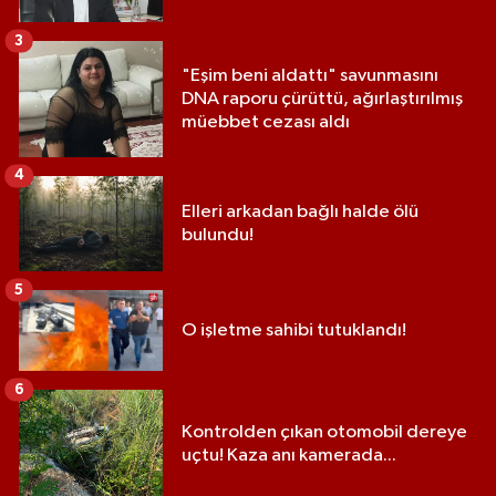
3
"Eşim beni aldattı" savunmasını
DNA raporu çürüttü, ağırlaştırılmış
müebbet cezası aldı
4
Elleri arkadan bağlı halde ölü
bulundu!
5
O işletme sahibi tutuklandı!
6
Kontrolden çıkan otomobil dereye
uçtu! Kaza anı kamerada...