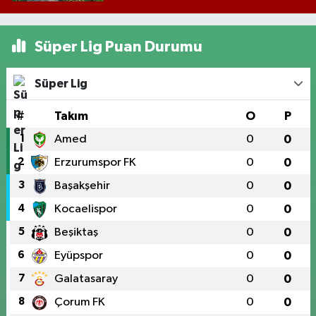
Süper Lig Puan Durumu
Süper Lig
#
Takım
O
P
1
Amed
0
0
2
Erzurumspor FK
0
0
3
Başakşehir
0
0
4
Kocaelispor
0
0
5
Beşiktaş
0
0
6
Eyüpspor
0
0
7
Galatasaray
0
0
8
Çorum FK
0
0