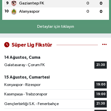
9
Gaziantep FK
0
0
10
Alanyaspor
0
0
Detaylar için tıklayın
Süper Lig Fikstür
14 Ağustos, Cuma
Galatasaray - Çorum FK
21:30
15 Ağustos, Cumartesi
Konyaspor - Rizespor
19:00
Kasımpaşa - Trabzonspor
19:00
Gençlerbirliği S.K. - Fenerbahçe
21:30