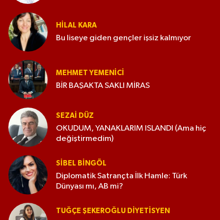
HILAL KARA
Bu liseye giden gençler işsiz kalmıyor
MEHMET YEMENICI
BİR BAŞAKTA SAKLI MİRAS
SEZAI DÜZ
OKUDUM, YANAKLARIM ISLANDI (Ama hiç
değiştirmedim)
SIBEL BINGÖL
Diplomatik Satrançta İlk Hamle: Türk
Dünyası mı, AB mi?
TUĞÇE ŞEKEROĞLU DIYETISYEN