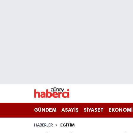
Beyoğlu Hava Durumu
Beyoğlu Trafik Yoğunluk Haritası
Süper Lig Puan Durumu ve Fikstür
Tüm Manşetler
Son Dakika Haberleri
Haber Arşivi
GÜNDEM
ASAYİŞ
SİYASET
EKONOMİ
HABERLER
EĞİTİM