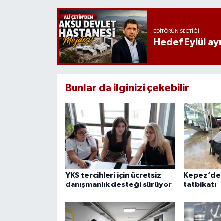
EDITÖRÜN SEÇTIĞI
Hedef Eylül ay
Bunlar da ilginizi çekebilir
YKS tercihleri için ücretsiz
Kepez’de
danışmanlık desteği sürüyor
tatbikatı