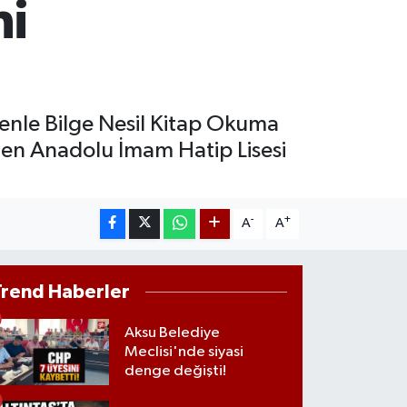
ni
ST100
.703
%11
TCOIN
.927,78
%1.32
enle Bilge Nesil Kitap Okuma
en Anadolu İmam Hatip Lisesi
-
+
A
A
Trend Haberler
Aksu Belediye
Meclisi'nde siyasi
denge değişti!