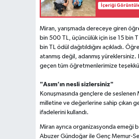
İçeriği Görüntül
Miran, yarışmada dereceye giren öğrencil
bin 500 TL, üçüncülük için ise 15 bin 
bin TL ödül dağıtıldığını açıkladı. Öğ
atanmış değil, adanmış yüreklersini
geçen tüm öğretmenlerimize teşekkü
"Asım’ın nesli sizlersiniz"
Konuşmasında gençlere de seslenen Mi
milletine ve değerlerine sahip çıkan ge
ifadelerini kullandı.
Miran ayrıca organizasyonda emeği bu
Abuzer Gündoğar ile Genç Memur-Sen 