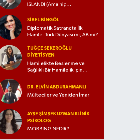
ISLANDI (Ama hiç
değiştirmedim)
SIBEL BINGÖL
Diplomatik Satrançta İlk
Hamle: Türk Dünyası mı, AB mi?
TUĞÇE ŞEKEROĞLU
DIYETISYEN
Hamilelikte Beslenme ve
Sağlıklı Bir Hamilelik İçin
İpuçları
DR. ELVIN ABDURAHMANLI
Mülteciler ve Yeniden İmar
AYŞE ŞIMŞEK UZMAN KLINIK
PSIKOLOG
MOBBİNG NEDİR?