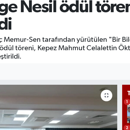
lge Nesil ödül töre
Bİ
13
BI
di
64
 Memur-Sen tarafından yürütülen "Bir Bil
ödül töreni, Kepez Mahmut Celalettin Ökt
irildi.
1
2