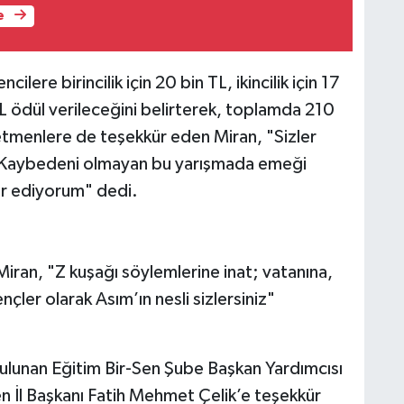
e
ere birincilik için 20 bin TL, ikincilik için 17
TL ödül verileceğini belirterek, toplamda 210
retmenlere de teşekkür eden Miran, "Sizler
z. Kaybedeni olmayan bu yarışmada emeği
r ediyorum" dedi.
ran, "Z kuşağı söylemlerine inat; vatanına,
nçler olarak Asım’ın nesli sizlersiniz"
lunan Eğitim Bir-Sen Şube Başkan Yardımcısı
İl Başkanı Fatih Mehmet Çelik’e teşekkür