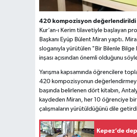
420 kompozisyon değerlendirildi
Kur’an-ı Kerim tilavetiyle başlayan pr
Başkanı Eyüp Bülent Miran yaptı. Miran
sloganıyla yürütülen "Bir Bilenle Bilge
inşası açısından önemli olduğunu söyl
Yarışma kapsamında öğrencilere topla
420 kompozisyonun değerlendirmeye alı
başında belirlenen dört kitabın, Antaly
kaydeden Miran, her 10 öğrenciye bi
çalışmaların yürütüldüğünü dile getird
Kepez’de depr