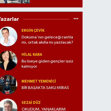
Yazarlar
ERGIN ÇEVİK
Dokuma'nın geleceği rantla
mı, ortak akılla mı yazılacak?
HILAL KARA
Bu liseye giden gençler işsiz
kalmıyor
MEHMET YEMENICI
BİR BAŞAKTA SAKLI MİRAS
SEZAI DÜZ
OKUDUM, YANAKLARIM