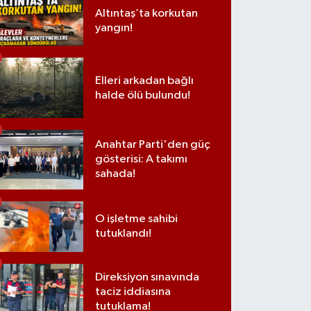
Altıntaş’ta korkutan
yangın!
Elleri arkadan bağlı
halde ölü bulundu!
Anahtar Parti'den güç
gösterisi: A takımı
sahada!
O işletme sahibi
tutuklandı!
Direksiyon sınavında
taciz iddiasına
tutuklama!