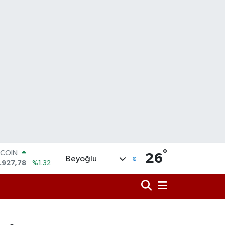
°
OLAR
26
Beyoğlu
,5894
%0.08
URO
,0398
%-0.02
ERLİN
,1581
%0.16
AM ALTIN
08.83
%4.44