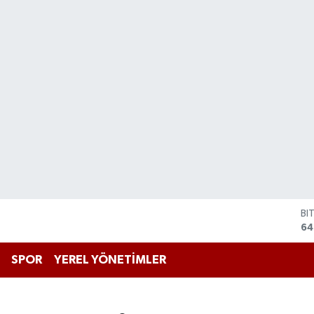
D
47
E
55
SPOR
YEREL YÖNETİMLER
ST
64
GR
65