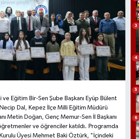
3
4
5
 ve Eğitim Bir-Sen Şube Başkanı Eyüp Bülent
ı Necip Dal, Kepez İlçe Milli Eğitim Müdürü
anı Metin Doğan, Genç Memur-Sen İl Başkanı
6
öğretmenler ve öğrenciler katıldı. Programda
e Kurulu Üyesi Mehmet Baki Öztürk, "İçindeki