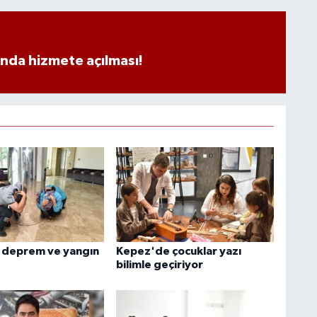
ında hizmete açılması!
 deprem ve yangın
Kepez'de çocuklar yazı
bilimle geçiriyor