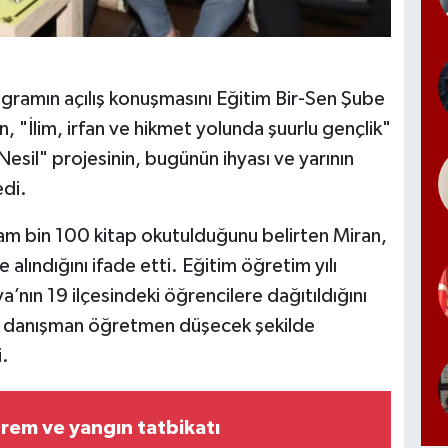
ogramın açılış konuşmasını Eğitim Bir-Sen Şube
, "İlim, irfan ve hikmet yolunda şuurlu gençlik"
 Nesil" projesinin, bugünün ihyası ve yarının
edi.
m bin 100 kitap okutulduğunu belirten Miran,
ndığını ifade etti. Eğitim öğretim yılı
a’nın 19 ilçesindeki öğrencilere dağıtıldığını
r danışman öğretmen düşecek şekilde
i.
em ve yangın tatbikatı