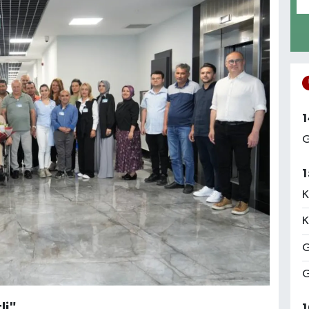
1
G
1
K
K
G
G
li"
1