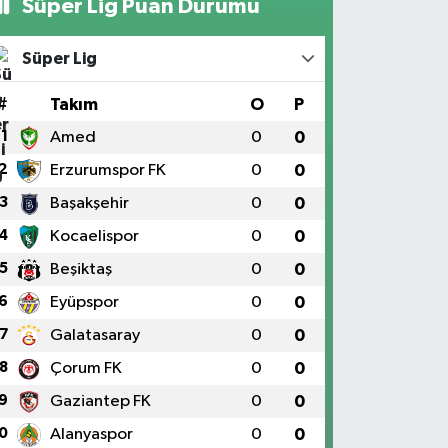
Süper Lig Puan Durumu
Süper Lig
#
Takım
O
P
1
Amed
0
0
2
Erzurumspor FK
0
0
3
Başakşehir
0
0
4
Kocaelispor
0
0
5
Beşiktaş
0
0
6
Eyüpspor
0
0
7
Galatasaray
0
0
8
Çorum FK
0
0
9
Gaziantep FK
0
0
0
Alanyaspor
0
0