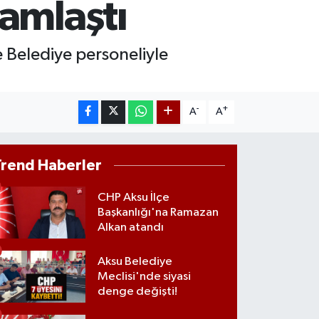
amlaştı
T100
779
%-14
COIN
 Belediye personeliyle
944,08
%-0.18
-
+
A
A
Trend Haberler
CHP Aksu İlçe
Başkanlığı'na Ramazan
Alkan atandı
Aksu Belediye
Meclisi'nde siyasi
denge değişti!