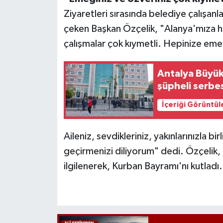
Ziyaretleri sırasında belediye çalışanl
çeken Başkan Özçelik, "Alanya'mıza h
çalışmalar çok kıymetli. Hepinize emek
Antalya Büyük
şüpheli serbes
İçeriği Görüntül
Aileniz, sevdikleriniz, yakınlarınızla bi
geçirmenizi diliyorum" dedi. Özçelik,
ilgilenerek, Kurban Bayramı'nı kutladı.