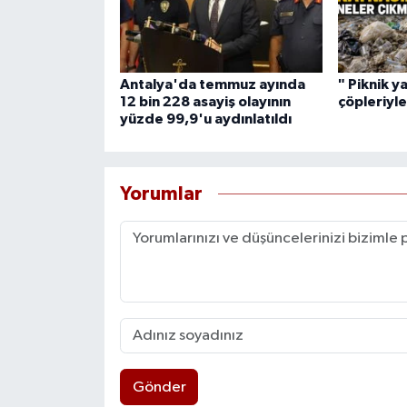
Antalya'da temmuz ayında
" Piknik y
12 bin 228 asayiş olayının
çöpleriyle
yüzde 99,9'u aydınlatıldı
Yorumlar
Gönder