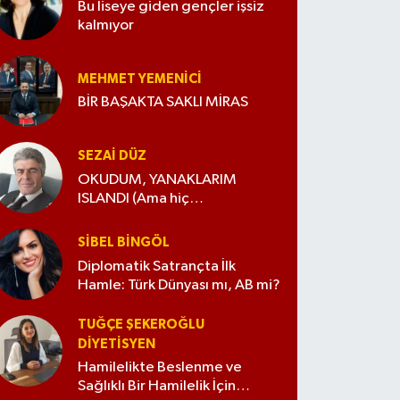
Bu liseye giden gençler işsiz
kalmıyor
MEHMET YEMENICI
BİR BAŞAKTA SAKLI MİRAS
SEZAI DÜZ
OKUDUM, YANAKLARIM
ISLANDI (Ama hiç
değiştirmedim)
SIBEL BINGÖL
Diplomatik Satrançta İlk
Hamle: Türk Dünyası mı, AB mi?
TUĞÇE ŞEKEROĞLU
DIYETISYEN
Hamilelikte Beslenme ve
Sağlıklı Bir Hamilelik İçin