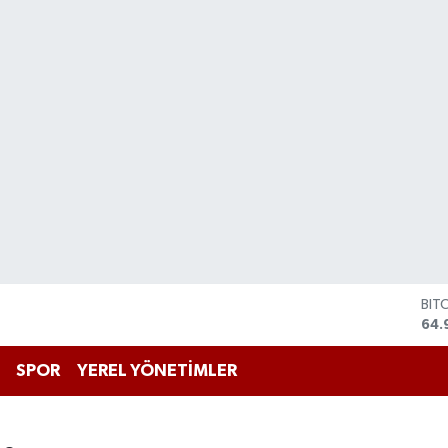
DO
47,
EU
55,
SPOR
YEREL YÖNETİMLER
STE
64,
GRA
666