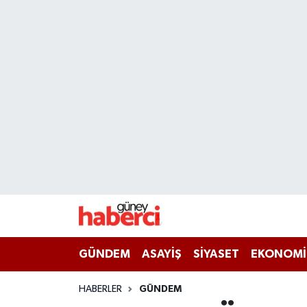
Beyoğlu Hava Durumu
Beyoğlu Trafik Yoğunluk Haritası
Süper Lig Puan Durumu ve Fikstür
Tüm Manşetler
Son Dakika Haberleri
Haber Arşivi
GÜNDEM
ASAYİŞ
SİYASET
EKONOMİ
HABERLER
GÜNDEM