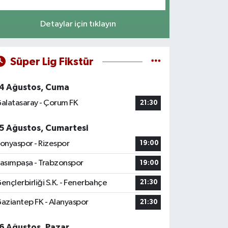
Detaylar için tıklayın
Süper Lig Fikstür
4 Ağustos, Cuma
alatasaray - Çorum FK
21:30
5 Ağustos, Cumartesi
onyaspor - Rizespor
19:00
asımpaşa - Trabzonspor
19:00
ençlerbirliği S.K. - Fenerbahçe
21:30
aziantep FK - Alanyaspor
21:30
6 Ağustos, Pazar