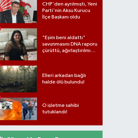
CHP'den ayrılmıştı, Yeni
Parti'nin Aksu Kurucu
İlçe Başkanı oldu
"Eşim beni aldattı"
savunmasını DNA raporu
çürüttü, ağırlaştırılmış
müebbet cezası aldı
Elleri arkadan bağlı
halde ölü bulundu!
O işletme sahibi
tutuklandı!