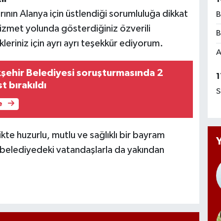
arının Alanya için üstlendiği sorumluluğa dikkat
B
izmet yolunda gösterdiğiniz özverili
B
leriniz için ayrı ayrı teşekkür ediyorum.
A
şehir Belediyesi soruşturmasında 2
1
t bırakıldı
S
e
rlikte huzurlu, mutlu ve sağlıklı bir bayram
 belediyedeki vatandaşlarla da yakından