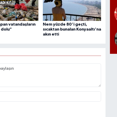
apan vatandaşların
Nem yüzde 80'i geçti,
 dolu"
sıcaktan bunalan Konyaaltı'na
akın etti