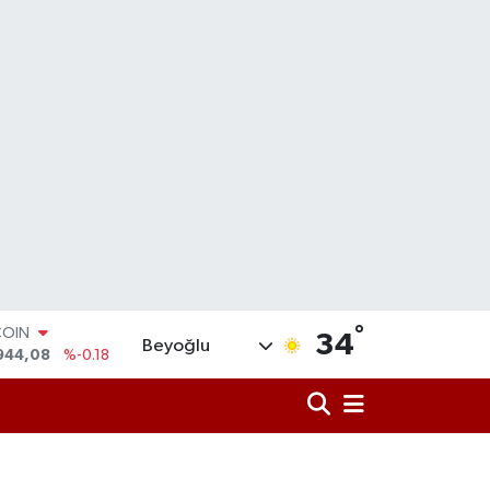
°
LAR
34
Beyoğlu
7436
%0.18
RO
2510
%0.32
RLİN
4811
%0.38
M ALTIN
0.55
%0.03