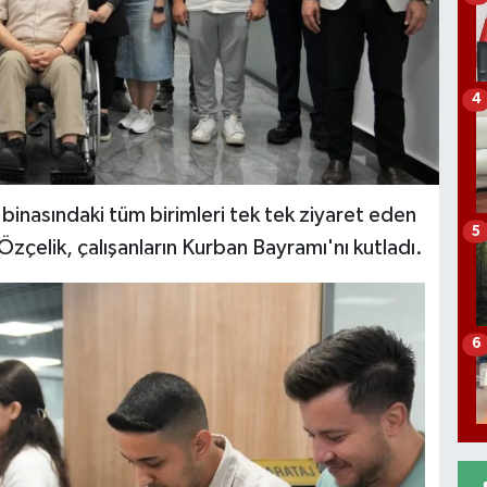
4
inasındaki tüm birimleri tek tek ziyaret eden
5
zçelik, çalışanların Kurban Bayramı'nı kutladı.
6