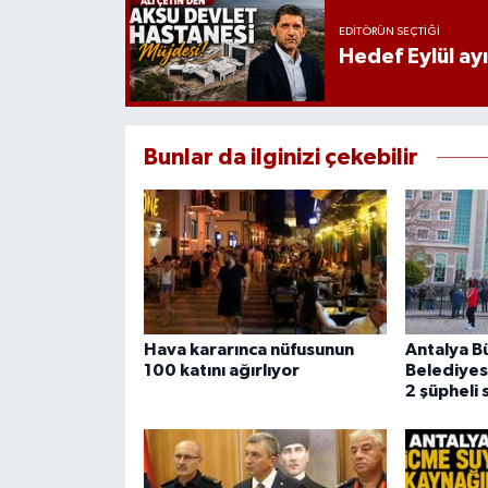
EDITÖRÜN SEÇTIĞI
Hedef Eylül ay
Bunlar da ilginizi çekebilir
Hava kararınca nüfusunun
Antalya B
100 katını ağırlıyor
Belediyes
2 şüpheli 