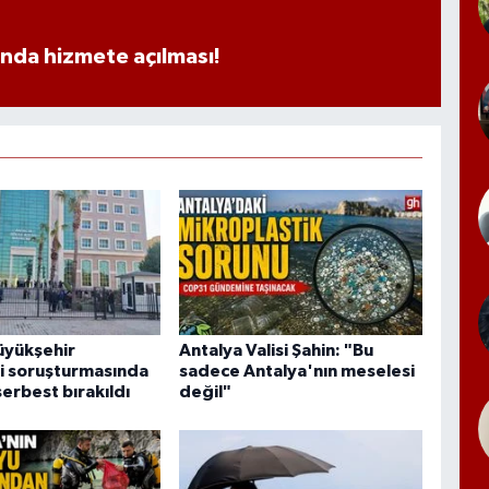
ında hizmete açılması!
üyükşehir
Antalya Valisi Şahin: "Bu
i soruşturmasında
sadece Antalya'nın meselesi
serbest bırakıldı
değil"