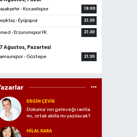
aşakşehir - Kocaelispor
19:00
eşiktaş - Eyüpspor
21:30
med - Erzurumspor FK
21:30
7 Ağustos, Pazartesi
amsunspor - Göztepe
21:30
Yazarlar
ERGIN ÇEVİK
Dokuma'nın geleceği rantla
mı, ortak akılla mı yazılacak?
HILAL KARA