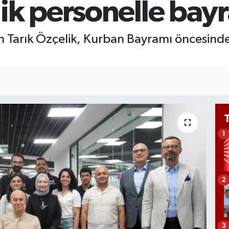
ik personelle bayr
BİS
13.
BIT
 Tarık Özçelik, Kurban Bayramı öncesinde
64.
1
2
3