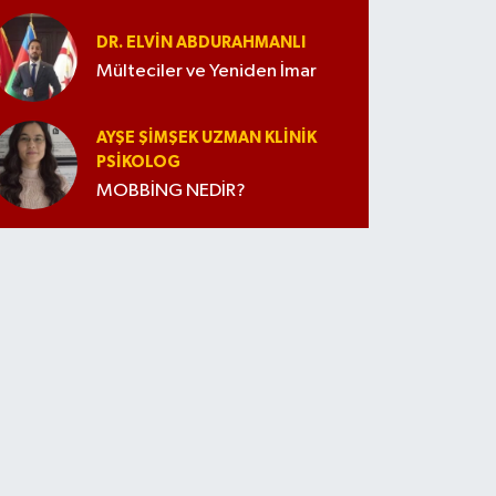
İpuçları
DR. ELVIN ABDURAHMANLI
Mülteciler ve Yeniden İmar
AYŞE ŞIMŞEK UZMAN KLINIK
PSIKOLOG
MOBBİNG NEDİR?