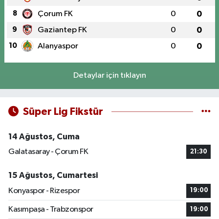
8
Çorum FK
0
0
9
Gaziantep FK
0
0
10
Alanyaspor
0
0
Detaylar için tıklayın
Süper Lig Fikstür
14 Ağustos, Cuma
Galatasaray - Çorum FK
21:30
15 Ağustos, Cumartesi
Konyaspor - Rizespor
19:00
Kasımpaşa - Trabzonspor
19:00