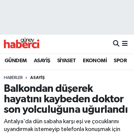
Beyoğlu Hava Durumu
Beyoğlu Trafik Yoğunluk Haritası
Süper Lig Puan Durumu ve Fikstür
GÜNDEM
ASAYİŞ
SİYASET
EKONOMİ
SPOR
Tüm Manşetler
HABERLER
ASAYİŞ
Son Dakika Haberleri
Balkondan düşerek
hayatını kaybeden doktor
Haber Arşivi
son yolculuğuna uğurlandı
Antalya'da dün sabaha karşı eşi ve çocuklarını
uyandırmak istemeyip telefonla konuşmak için