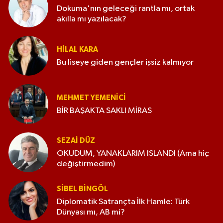
Dokuma'nın geleceği rantla mı, ortak
akılla mı yazılacak?
HILAL KARA
Bu liseye giden gençler işsiz kalmıyor
MEHMET YEMENICI
BİR BAŞAKTA SAKLI MİRAS
SEZAI DÜZ
OKUDUM, YANAKLARIM ISLANDI (Ama hiç
değiştirmedim)
SIBEL BINGÖL
Diplomatik Satrançta İlk Hamle: Türk
Dünyası mı, AB mi?