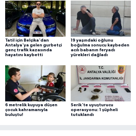
Tatil için Belçika'dan
19 yaşındaki oğlunu
Antalya'ya gelen gurbetçi
boğulma sonucu kaybeden
genç trafik kazasında
acılı babanın feryadı
hayatını kaybetti
yürekleri dağladı
6 metrelik kuyuya düşen
Serik'te uyuşturucu
çocuk kahramanıyla
operasyonu: 1 şüpheli
buluştu!
tutuklandı