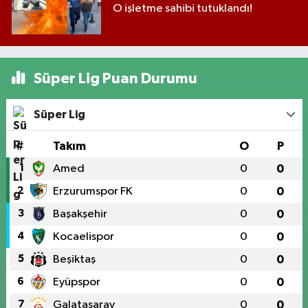
O işletme sahibi tutuklandı!
Süper Lig Puan Durumu
Süper Lig
#
Takım
O
P
1
Amed
0
0
2
Erzurumspor FK
0
0
3
Başakşehir
0
0
4
Kocaelispor
0
0
5
Beşiktaş
0
0
6
Eyüpspor
0
0
7
Galatasaray
0
0