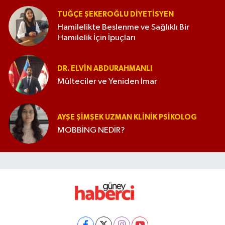
TUĞÇE ŞEKEROĞLU DIYETISYEN
Hamilelikte Beslenme ve Sağlıklı Bir
Hamilelik İçin İpuçları
DR. ELVIN ABDURAHMANLI
Mülteciler ve Yeniden İmar
AYŞE ŞIMŞEK UZMAN KLINIK PSIKOLOG
MOBBİNG NEDİR?