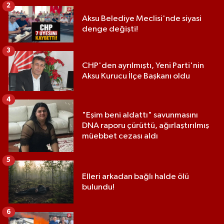
2
Aksu Belediye Meclisi'nde siyasi
denge değişti!
3
CHP'den ayrılmıştı, Yeni Parti'nin
Aksu Kurucu İlçe Başkanı oldu
4
"Eşim beni aldattı" savunmasını
DNA raporu çürüttü, ağırlaştırılmış
müebbet cezası aldı
5
Elleri arkadan bağlı halde ölü
bulundu!
6