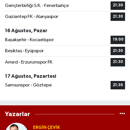
Gençlerbirliği S.K. - Fenerbahçe
21:30
Gaziantep FK - Alanyaspor
21:30
16 Ağustos, Pazar
Başakşehir - Kocaelispor
19:00
Beşiktaş - Eyüpspor
21:30
Amed - Erzurumspor FK
21:30
17 Ağustos, Pazartesi
Samsunspor - Göztepe
21:30
Yazarlar
ERGIN ÇEVİK