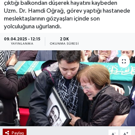
çıktığı balkondan düşerek hayatını kaybeden
Uzm. Dr. Hamdi Oğrağ, görev yaptığı hastanede
meslektaşlarının gözyaşları içinde son
yolculuğuna uğurlandı.
09.04.2025 - 12:15
2 DK
YAYINLANMA
OKUNMA SÜRESI
Paylaş
-
+
A
A