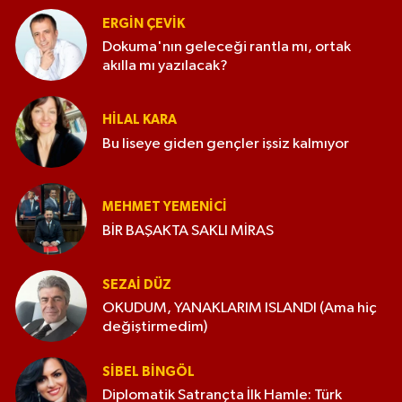
ERGIN ÇEVİK
Dokuma'nın geleceği rantla mı, ortak
akılla mı yazılacak?
HILAL KARA
Bu liseye giden gençler işsiz kalmıyor
MEHMET YEMENICI
BİR BAŞAKTA SAKLI MİRAS
SEZAI DÜZ
OKUDUM, YANAKLARIM ISLANDI (Ama hiç
değiştirmedim)
SIBEL BINGÖL
Diplomatik Satrançta İlk Hamle: Türk