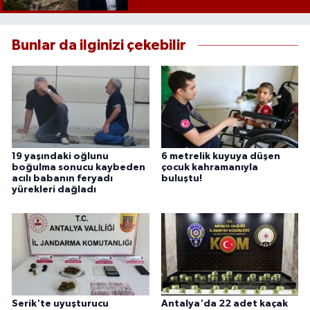
Bunlar da ilginizi çekebilir
19 yaşındaki oğlunu
6 metrelik kuyuya düşen
boğulma sonucu kaybeden
çocuk kahramanıyla
acılı babanın feryadı
buluştu!
yürekleri dağladı
Serik'te uyuşturucu
Antalya'da 22 adet kaçak