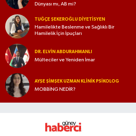
Dünyası mı, AB mi?
TUĞÇE ŞEKEROĞLU DIYETISYEN
Hamilelikte Beslenme ve Sağlıklı Bir
Hamilelik İçin İpuçları
DR. ELVIN ABDURAHMANLI
Mülteciler ve Yeniden İmar
AYŞE ŞIMŞEK UZMAN KLINIK PSIKOLOG
MOBBİNG NEDİR?