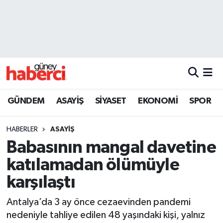
Beyoğlu Hava Durumu
Beyoğlu Trafik Yoğunluk Haritası
Süper Lig Puan Durumu ve Fikstür
GÜNDEM
ASAYİŞ
SİYASET
EKONOMİ
SPOR
Tüm Manşetler
HABERLER
ASAYİŞ
Son Dakika Haberleri
Babasının mangal davetine
katılamadan ölümüyle
Haber Arşivi
karşılaştı
Antalya’da 3 ay önce cezaevinden pandemi
nedeniyle tahliye edilen 48 yaşındaki kişi, yalnız