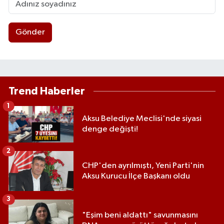
Gönder
Trend Haberler
1
Aksu Belediye Meclisi'nde siyasi
denge değişti!
2
CHP'den ayrılmıştı, Yeni Parti'nin
Aksu Kurucu İlçe Başkanı oldu
3
"Eşim beni aldattı" savunmasını