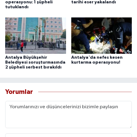
operasyonu: 1 şüpheli
tarihi eser yakalandı
tutuklandı
Antalya Büyükşehir
Antalya'da nefes kesen
Belediyesi soruşturmasında
kurtarma operasyonu!
2 şüpheli serbest bırakıldı
Yorumlar