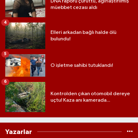
DNA raporu çürüttü, ağırlaştırılmış
müebbet cezası aldı
4
Elleri arkadan bağlı halde ölü
bulundu!
5
O işletme sahibi tutuklandı!
6
Kontrolden çıkan otomobil dereye
uçtu! Kaza anı kamerada...
Yazarlar