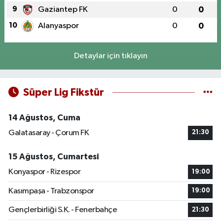
9
Gaziantep FK
0
0
10
Alanyaspor
0
0
Detaylar için tıklayın
Süper Lig Fikstür
14 Ağustos, Cuma
Galatasaray - Çorum FK
21:30
15 Ağustos, Cumartesi
Konyaspor - Rizespor
19:00
Kasımpaşa - Trabzonspor
19:00
Gençlerbirliği S.K. - Fenerbahçe
21:30