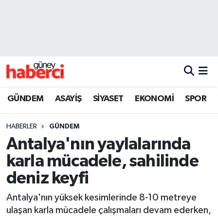
Beyoğlu Hava Durumu
Beyoğlu Trafik Yoğunluk Haritası
Süper Lig Puan Durumu ve Fikstür
GÜNDEM
ASAYİŞ
SİYASET
EKONOMİ
SPOR
Tüm Manşetler
HABERLER
GÜNDEM
Son Dakika Haberleri
Antalya'nın yaylalarında
karla mücadele, sahilinde
Haber Arşivi
deniz keyfi
Antalya'nın yüksek kesimlerinde 8-10 metreye
ulaşan karla mücadele çalışmaları devam ederken,