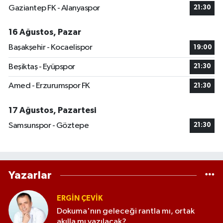
Gaziantep FK - Alanyaspor
21:30
16 Ağustos, Pazar
Başakşehir - Kocaelispor
19:00
Beşiktaş - Eyüpspor
21:30
Amed - Erzurumspor FK
21:30
17 Ağustos, Pazartesi
Samsunspor - Göztepe
21:30
Yazarlar
ERGIN ÇEVİK
Dokuma'nın geleceği rantla mı, ortak
akılla mı yazılacak?