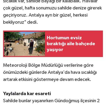
sıcaklık var, sahilde bayağı bir kalabalık. Havalar
çok güzel, hafta sonumuzu sahilde denize girerek
geçiriyoruz. Antalya ayrı bir güzel, herkesi
bekliyoruz" dedi.
Hortumun evsiz
bıraktığı aile bahçede
yaşıyor
Meteoroloji Bölge Müdürlüğü verilerine göre
önümüzdeki günlerde Antalya'da hava sıcaklığı
artarak etkisini göstermeye devam edecek.
Yaylalarda kar esareti
Sahilde bunlar yaşanırken Gündoğmuş ilçesinin 2