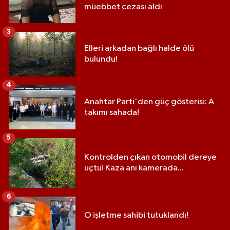
müebbet cezası aldı
3
Elleri arkadan bağlı halde ölü
bulundu!
4
Anahtar Parti'den güç gösterisi: A
takımı sahada!
5
Kontrolden çıkan otomobil dereye
uçtu! Kaza anı kamerada...
6
O işletme sahibi tutuklandı!