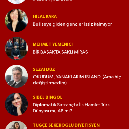
HILAL KARA
Bu liseye giden gençler işsiz kalmıyor
MEHMET YEMENICI
BİR BAŞAKTA SAKLI MİRAS
SEZAI DÜZ
OKUDUM, YANAKLARIM ISLANDI (Ama hiç
değiştirmedim)
SIBEL BINGÖL
Diplomatik Satrançta İlk Hamle: Türk
Dünyası mı, AB mi?
TUĞÇE ŞEKEROĞLU DIYETISYEN