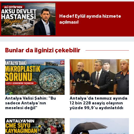
Hedef Eylül ayında hizmete
açılması!
Bunlar da ilginizi çekebilir
Antalya Valisi Şahin: "Bu
Antalya'da temmuz ayında
sadece Antalya'nın
12 bin 228 asayiş olayının
meselesi değil"
yüzde 99,9'u aydınlatıldı