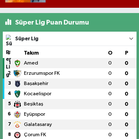
Süper Lig Puan Durumu
Süper Lig
#
Takım
O
P
1
Amed
0
0
2
Erzurumspor FK
0
0
3
Başakşehir
0
0
4
Kocaelispor
0
0
5
Beşiktaş
0
0
6
Eyüpspor
0
0
7
Galatasaray
0
0
8
Çorum FK
0
0