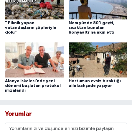
" Piknik yapan
Nem yüzde 80'i geçti,
vatandaşların çöpleriyle
sıcaktan bunalan
dolu"
Konyaaltı'na akın etti
Alanya İskelesi’nde yeni
Hortumun evsiz bıraktığı
dönemi başlatan protokol
aile bahçede yaşıyor
imzalandı
Yorumlar